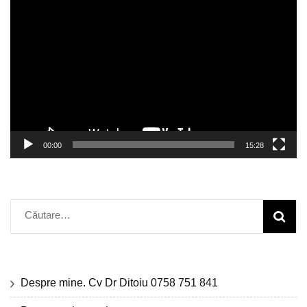
Player
video
00:00
15:28
Caută
după:
Despre mine. Cv Dr Ditoiu 0758 751 841