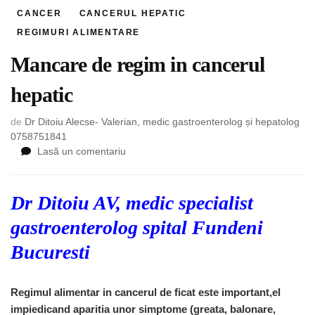
CANCER
CANCERUL HEPATIC
REGIMURI ALIMENTARE
Mancare de regim in cancerul
hepatic
de
Dr Ditoiu Alecse- Valerian, medic gastroenterolog și hepatolog
0758751841
la
Lasă un comentariu
Mancare
de
regim
Dr Ditoiu AV, medic specialist
in
gastroenterolog spital Fundeni
cancerul
hepatic
Bucuresti
Regimul alimentar in cancerul de ficat este important,el
impiedicand aparitia unor simptome (greata, balonare,