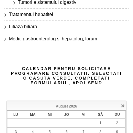
Tumorile sistemului digestiv
Tratamentul hepatitei
Litiaza biliara
Medic gastroenterolog si hepatolog, forum
CALENDAR PENTRU SOLICITARE
PROGRAMARE CONSULTATII. SELECTATI
O CASUTA VERDE, COMPLETATI
FORMULARUL, APOI SEND
»
August
2026
LU
MA
MI
JO
VI
SÂ
DU
1
2
3
4
5
6
7
8
9