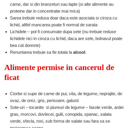
carne, dar si din branzeturi sau lapte (si alte alimente au
proteine dar in concentratie mai mica)
Sarea trebuie redusa doar daca este asociata si ciroza cu
lichid, altfel mancarea poate fi normal de sarata
Lichidele – pot fi consumate dupa sete (nu trebuie reduse
lichidele nici in ciroza cu lichid, daca are sete, bolnavul poate
bea cat doreste)
Renuntarea trebuie sa fie totala la
alcool
.
Alimente permise in cancerul de
ficat
Ciorbe si supe de carne de pui, vita, de legume, neprajite, de
ovaz, de orez, gris, perisoare, galusti
Sote-uri – tocanite si piureuri de legume – fasole verde, ardei
gras, morcovi, dovlecei, gulii, conopida, spanac, salata
verde, sfecla, rosi, sub forma de salate sau fara sa se
prajeaqsca ceapa