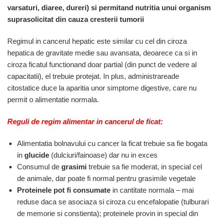
varsaturi, diaree, dureri) si permitand nutritia unui organism
suprasolicitat din cauza cresterii tumorii
Regimul in cancerul hepatic este similar cu cel din ciroza
hepatica de gravitate medie sau avansata, deoarece ca si in
ciroza ficatul functionand doar partial (din punct de vedere al
capacitatii), el trebuie protejat. In plus, administrareade
citostatice duce la aparitia unor simptome digestive, care nu
permit o alimentatie normala.
Reguli de regim alimentar in cancerul de ficat:
Alimentatia bolnavului cu cancer la ficat trebuie sa fie bogata
in
glucide
(dulciuri/fainoase) dar nu in exces
Consumul de
grasimi
trebuie sa fie moderat, in special cel
de animale, dar poate fi normal pentru grasimile vegetale
Proteinele pot fi consumate
in cantitate normala – mai
reduse daca se asociaza si ciroza cu encefalopatie (tulburari
de memorie si constienta); proteinele provin in special din