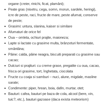
organe (creier, rinichi, ficat, plamâni);
Peate gras (nisetru, cega, somn, morun, sardele, heringi),
icre de peste, raci, fructe de mare, peste afumat, conserve
de peste;
Grasimi: untura, slanina, kaiser si similare
Afumaturi de orice fel
Oua – omleta, ochiuri prajite, maioneza;
Lapte si lactate cu grasime multa, brânzeturi fermentate,
smântâna;
Pâine: calda, pâine neagra, biscuiti preparati cu grasime sau
cacao;
Dulciuri si prajituri: cu creme grase, pregatite cu oua, cacao,
frisca ori grasime, tort, înghetata, ciocolata
Fructe cu coaja si samburi – nuci, alune, migdale, masline
sarate;
Condimente: piper, hrean, boia, dafin, murtar, otet;
Bauturi: cafea, bauturi pe baza de cola, alcool (bere, vin,
tuic?, etc.), bauturi gazoase (daca exista meteorism)