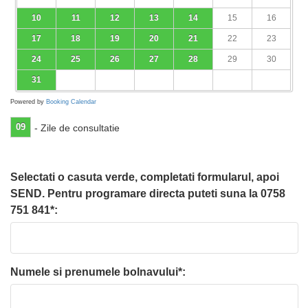
10
11
12
13
14
15
16
17
18
19
20
21
22
23
24
25
26
27
28
29
30
31
Powered by
Booking Calendar
09
- Zile de consultatie
Selectati o casuta verde, completati formularul, apoi
SEND. Pentru programare directa puteti suna la 0758
751 841*:
Numele si prenumele bolnavului*: