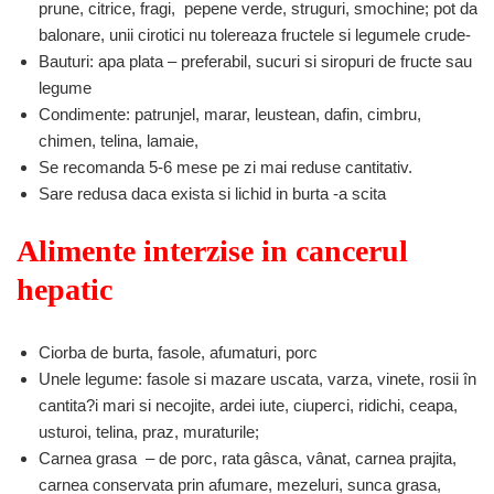
prune, citrice, fragi, pepene verde, struguri, smochine; pot da
balonare, unii cirotici nu tolereaza fructele si legumele crude-
Bauturi: apa plata – preferabil, sucuri si siropuri de fructe sau
legume
Condimente: patrunjel, marar, leustean, dafin, cimbru,
chimen, telina, lamaie,
Se recomanda 5-6 mese pe zi mai reduse cantitativ.
Sare redusa daca exista si lichid in burta -a scita
Alimente interzise in cancerul
hepatic
Ciorba de burta, fasole, afumaturi, porc
Unele legume: fasole si mazare uscata, varza, vinete, rosii în
cantita?i mari si necojite, ardei iute, ciuperci, ridichi, ceapa,
usturoi, telina, praz, muraturile;
Carnea grasa – de porc, rata gâsca, vânat, carnea prajita,
carnea conservata prin afumare, mezeluri, sunca grasa,