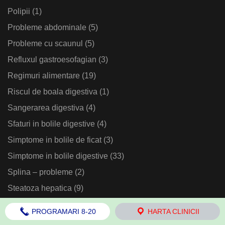
Polipii
(1)
Probleme abdominale
(5)
Probleme cu scaunul
(5)
Refluxul gastroesofagian
(3)
Regimuri alimentare
(19)
Riscul de boala digestiva
(1)
Sangerarea digestiva
(4)
Sfaturi in bolile digestive
(4)
Simptome in bolile de ficat
(3)
Simptome in bolile digestive
(33)
Splina – probleme
(2)
Steatoza hepatica
(9)
Stomacul si bolile sale
(17)
PROGRAMARI 8-20
HARTA CLINICII
Supravietuirea in bolile digestive
(3)