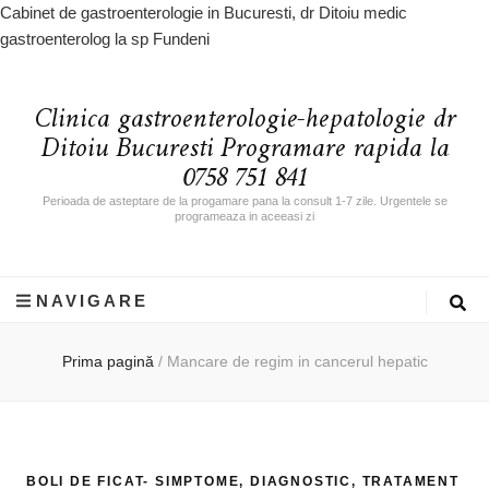
Cabinet de gastroenterologie in Bucuresti, dr Ditoiu medic
gastroenterolog la sp Fundeni
Clinica gastroenterologie-hepatologie dr
Ditoiu Bucuresti Programare rapida la
0758 751 841
Perioada de asteptare de la progamare pana la consult 1-7 zile. Urgentele se
programeaza in aceeasi zi
NAVIGARE
Prima pagină
/
Mancare de regim in cancerul hepatic
BOLI DE FICAT- SIMPTOME, DIAGNOSTIC, TRATAMENT