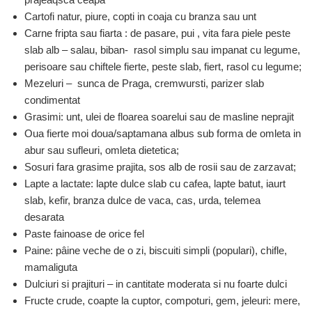
Cartofi natur, piure, copti in coaja cu branza sau unt
Carne fripta sau fiarta : de pasare, pui , vita fara piele peste
slab alb – salau, biban- rasol simplu sau impanat cu legume,
perisoare sau chiftele fierte, peste slab, fiert, rasol cu legume;
Mezeluri – sunca de Praga, cremwursti, parizer slab
condimentat
Grasimi: unt, ulei de floarea soarelui sau de masline neprajit
Oua fierte moi doua/saptamana albus sub forma de omleta in
abur sau sufleuri, omleta dietetica;
Sosuri fara grasime prajita, sos alb de rosii sau de zarzavat;
Lapte a lactate: lapte dulce slab cu cafea, lapte batut, iaurt
slab, kefir, branza dulce de vaca, cas, urda, telemea
desarata
Paste fainoase de orice fel
Paine: pâine veche de o zi, biscuiti simpli (populari), chifle,
mamaliguta
Dulciuri si prajituri – in cantitate moderata si nu foarte dulci
Fructe crude, coapte la cuptor, compoturi, gem, jeleuri: mere,