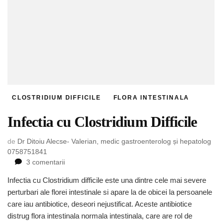
CLOSTRIDIUM DIFFICILE
FLORA INTESTINALA
Infectia cu Clostridium Difficile
de
Dr Ditoiu Alecse- Valerian, medic gastroenterolog și hepatolog
0758751841
la
3 comentarii
Infectia
Infectia cu Clostridium difficile este una dintre cele mai severe
cu
perturbari ale florei intestinale si apare la de obicei la persoanele
Clostridium
Difficile
care iau antibiotice, deseori nejustificat. Aceste antibiotice
distrug flora intestinala normala intestinala, care are rol de