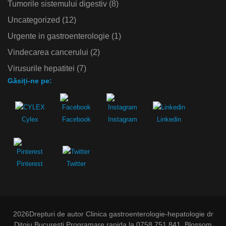
Tumorile sistemului digestiv
(8)
Uncategorized
(12)
Urgente in gastroenterologie
(1)
Vindecarea cancerului
(2)
Virusurile hepatitei
(7)
Găsiți-ne pe:
Cylex
Facebook
Instagram
Linkedin
Pinterest
Twitter
2026Drepturi de autor
Clinica gastroenterologie-hepatologie dr
Ditoiu Bucuresti Programare rapida la 0758 751 841
.
Blossom