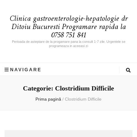
Clinica gastroenterologie-hepatologie dr
Ditoiu Bucuresti Programare rapida la
0758 751 841
Perioada de asteptare de la progamare pana la consult 1-7 zile. Urgentele se
programeaza in aceeasi zi
NAVIGARE
Categorie: Clostridium Difficile
Prima pagină
/
Clostridium Difficile