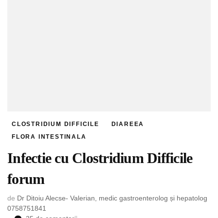
CLOSTRIDIUM DIFFICILE
DIAREEA
FLORA INTESTINALA
Infectie cu Clostridium Difficile
forum
de
Dr Ditoiu Alecse- Valerian, medic gastroenterolog și hepatolog
0758751841
la