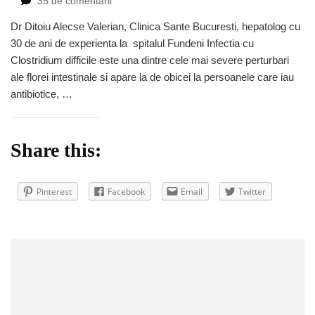
35 de comentarii
Infectie
Dr Ditoiu Alecse Valerian, Clinica Sante Bucuresti, hepatolog cu
cu
30 de ani de experienta la spitalul Fundeni Infectia cu
Clostridium
Difficile
Clostridium difficile este una dintre cele mai severe perturbari
forum
ale florei intestinale si apare la de obicei la persoanele care iau
antibiotice, …
Share this:
Pinterest
Facebook
Email
Twitter