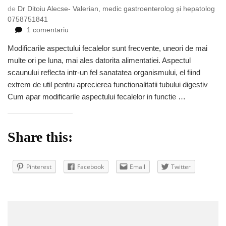
de
Dr Ditoiu Alecse- Valerian, medic gastroenterolog și hepatolog
0758751841
la
1 comentariu
De
Modificarile aspectului fecalelor sunt frecvente, uneori de mai
ce
multe ori pe luna, mai ales datorita alimentatiei. Aspectul
se
modifica
scaunului reflecta intr-un fel sanatatea organismului, el fiind
aspectul
extrem de util pentru aprecierea functionalitatii tubului digestiv
fecalelor
Cum apar modificarile aspectului fecalelor in functie …
Share this:
Pinterest
Facebook
Email
Twitter