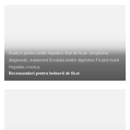
Analize pentru bolile hepatice
Boli de ficat- simptome,
diagnostic, tratament
Evolutia bolilor digestive
Ficatul marit
Hepatita cronica
Recomandari pentru bolnavii de ficat