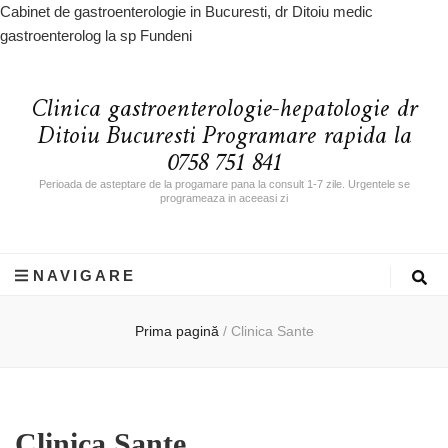
Cabinet de gastroenterologie in Bucuresti, dr Ditoiu medic
gastroenterolog la sp Fundeni
Clinica gastroenterologie-hepatologie dr
Ditoiu Bucuresti Programare rapida la
0758 751 841
Perioada de asteptare de la progamare pana la consult 1-7 zile. Urgentele se
programeaza in aceeasi zi
NAVIGARE
Prima pagină
/
Clinica Sante
Clinica Sante