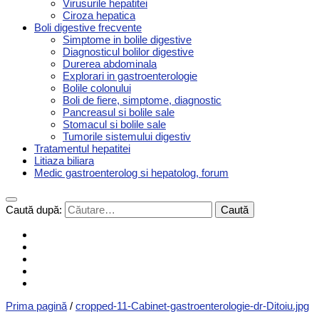
Virusurile hepatitei
Ciroza hepatica
Boli digestive frecvente
Simptome in bolile digestive
Diagnosticul bolilor digestive
Durerea abdominala
Explorari in gastroenterologie
Bolile colonului
Boli de fiere, simptome, diagnostic
Pancreasul si bolile sale
Stomacul si bolile sale
Tumorile sistemului digestiv
Tratamentul hepatitei
Litiaza biliara
Medic gastroenterolog si hepatolog, forum
Caută după:
Prima pagină
/
cropped-11-Cabinet-gastroenterologie-dr-Ditoiu.jpg