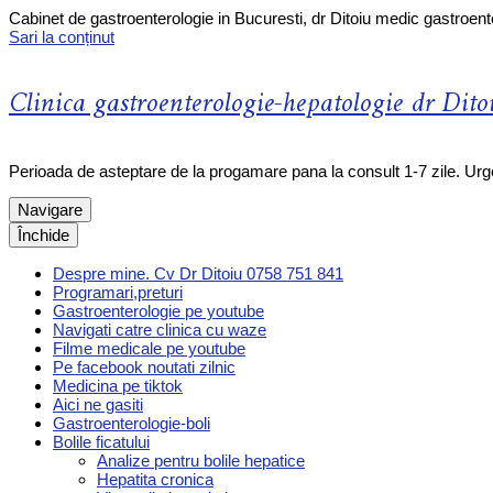
Cabinet de gastroenterologie in Bucuresti, dr Ditoiu medic gastroent
Sari la conținut
Clinica gastroenterologie-hepatologie dr Dito
Perioada de asteptare de la progamare pana la consult 1-7 zile. Ur
Navigare
Închide
Despre mine. Cv Dr Ditoiu 0758 751 841
Programari,preturi
Gastroenterologie pe youtube
Navigati catre clinica cu waze
Filme medicale pe youtube
Pe facebook noutati zilnic
Medicina pe tiktok
Aici ne gasiti
Gastroenterologie-boli
Bolile ficatului
Analize pentru bolile hepatice
Hepatita cronica