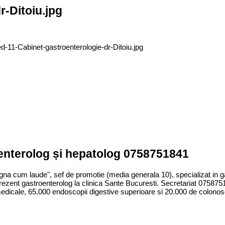
-Ditoiu.jpg
ed-11-Cabinet-gastroenterologie-dr-Ditoiu.jpg
oenterolog și hepatolog 0758751841
gna cum laude", sef de promotie (media generala 10), specializat in ga
rezent gastroenterolog la clinica Sante Bucuresti. Secretariat 07587
edicale, 65.000 endoscopii digestive superioare si 20.000 de colonos