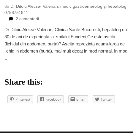
de
Dr Ditoiu Alecse- Valerian, medic gastroenterolog și hepatolog
0758751841
la
2 comentarii
De
Dr Ditoiu Alecse Valerian, Clinica Sante Bucuresti, hepatolog cu
ce
30 de ani de experienta la spitalul Fundeni Ce este ascita
faci
ascita
(lichidul din abdomen, burta)? Ascita reprezinta acumularea de
lichid in abdomen (burta), mai mult decat in mod normal. In mod
…
Share this:
Pinterest
Facebook
Email
Twitter