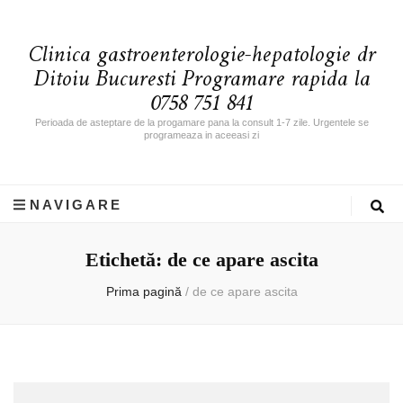
Clinica gastroenterologie-hepatologie dr
Ditoiu Bucuresti Programare rapida la
0758 751 841
Perioada de asteptare de la progamare pana la consult 1-7 zile. Urgentele se
programeaza in aceeasi zi
NAVIGARE
Etichetă: de ce apare ascita
Prima pagină
/
de ce apare ascita