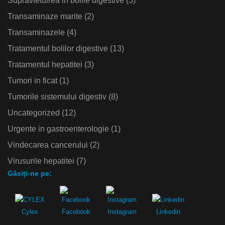
Supravietuirea in bolile digestive
(3)
Transaminaze marite
(2)
Transaminazele
(4)
Tratamentul bolilor digestive
(13)
Tratamentul hepatitei
(3)
Tumori in ficat
(1)
Tumorile sistemului digestiv
(8)
Uncategorized
(12)
Urgente in gastroenterologie
(1)
Vindecarea cancerului
(2)
Virusurile hepatitei
(7)
Găsiți-ne pe:
Cylex
Facebook
Instagram
Linkedin