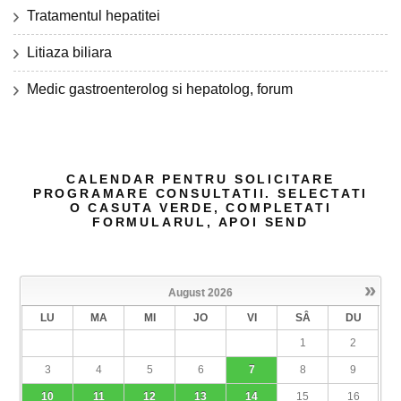
Tratamentul hepatitei
Litiaza biliara
Medic gastroenterolog si hepatolog, forum
CALENDAR PENTRU SOLICITARE
PROGRAMARE CONSULTATII. SELECTATI
O CASUTA VERDE, COMPLETATI
FORMULARUL, APOI SEND
»
August
2026
LU
MA
MI
JO
VI
SÂ
DU
1
2
3
4
5
6
7
8
9
10
11
12
13
14
15
16