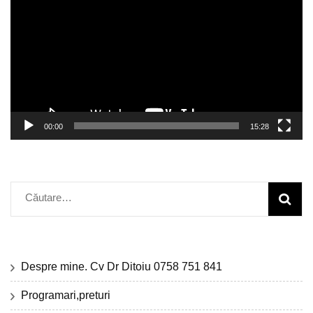
00:00
15:28
Caută
după:
Despre mine. Cv Dr Ditoiu 0758 751 841
Programari,preturi