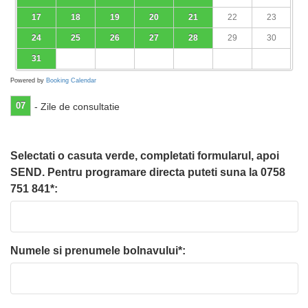
17
18
19
20
21
22
23
24
25
26
27
28
29
30
31
Powered by
Booking Calendar
07
- Zile de consultatie
Selectati o casuta verde, completati formularul, apoi
SEND. Pentru programare directa puteti suna la 0758
751 841*:
Numele si prenumele bolnavului*: