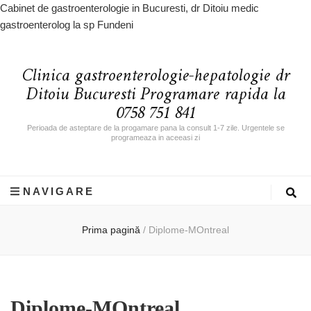
Cabinet de gastroenterologie in Bucuresti, dr Ditoiu medic
gastroenterolog la sp Fundeni
Clinica gastroenterologie-hepatologie dr
Ditoiu Bucuresti Programare rapida la
0758 751 841
Perioada de asteptare de la progamare pana la consult 1-7 zile. Urgentele se
programeaza in aceeasi zi
NAVIGARE
Prima pagină
/
Diplome-MOntreal
Diplome-MOntreal