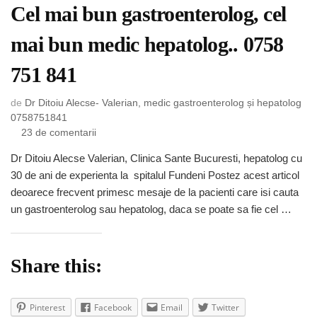
Cel mai bun gastroenterolog, cel
mai bun medic hepatolog.. 0758
751 841
de
Dr Ditoiu Alecse- Valerian, medic gastroenterolog și hepatolog
0758751841
la
23 de comentarii
Cel
Dr Ditoiu Alecse Valerian, Clinica Sante Bucuresti, hepatolog cu
mai
30 de ani de experienta la spitalul Fundeni Postez acest articol
bun
gastroenterolog,
deoarece frecvent primesc mesaje de la pacienti care isi cauta
cel
un gastroenterolog sau hepatolog, daca se poate sa fie cel …
mai
bun
medic
Share this:
hepatolog..
0758
751
Pinterest
Facebook
Email
Twitter
841