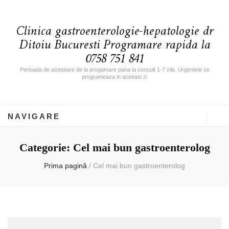
Clinica gastroenterologie-hepatologie dr
Ditoiu Bucuresti Programare rapida la
0758 751 841
Perioada de asteptare de la progamare pana la consult 1-7 zile. Urgentele se
programeaza in aceeasi zi
NAVIGARE
Categorie: Cel mai bun gastroenterolog
Prima pagină
/
Cel mai bun gastroenterolog