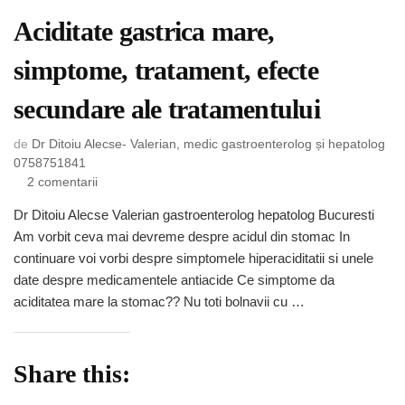
Aciditate gastrica mare,
simptome, tratament, efecte
secundare ale tratamentului
de
Dr Ditoiu Alecse- Valerian, medic gastroenterolog și hepatolog
0758751841
la
2 comentarii
Aciditate
Dr Ditoiu Alecse Valerian gastroenterolog hepatolog Bucuresti
gastrica
Am vorbit ceva mai devreme despre acidul din stomac In
mare,
simptome,
continuare voi vorbi despre simptomele hiperaciditatii si unele
tratament,
date despre medicamentele antiacide Ce simptome da
efecte
aciditatea mare la stomac?? Nu toti bolnavii cu …
secundare
ale
tratamentului
Share this: