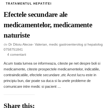
TRATAMENTUL HEPATITEI
Efectele secundare ale
medicamentelor, medicamente
naturiste
de
Dr Ditoiu Alecse- Valerian, medic gastroenterolog și hepatolog
0758751841
la
4 comentarii
Efectele
Acum toata lumea se informeaza, citeste pe net despre boli si
secundare
medicamente, citeste prospectele medicamentelor, indicatiile,
ale
medicamentelor,
contraindicatiile, efectele secundare ,etc Acest lucru este in
medicamente
principiu bun, dar poate sa duca si la unele probleme de
naturiste
comunicare intre medic si pacient …
Share this: