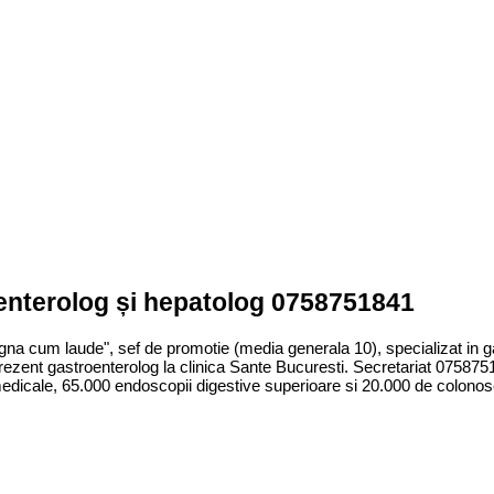
oenterolog și hepatolog 0758751841
gna cum laude", sef de promotie (media generala 10), specializat in ga
rezent gastroenterolog la clinica Sante Bucuresti. Secretariat 07587
edicale, 65.000 endoscopii digestive superioare si 20.000 de colonos