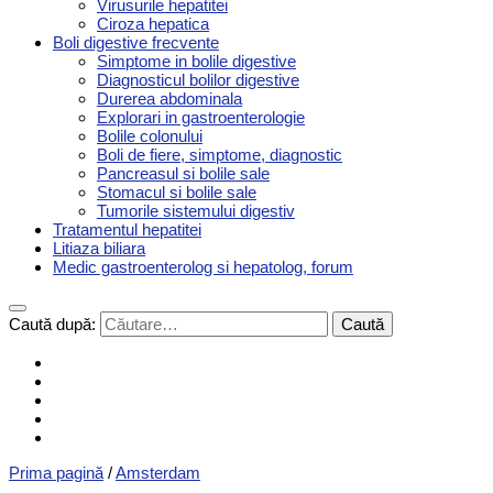
Virusurile hepatitei
Ciroza hepatica
Boli digestive frecvente
Simptome in bolile digestive
Diagnosticul bolilor digestive
Durerea abdominala
Explorari in gastroenterologie
Bolile colonului
Boli de fiere, simptome, diagnostic
Pancreasul si bolile sale
Stomacul si bolile sale
Tumorile sistemului digestiv
Tratamentul hepatitei
Litiaza biliara
Medic gastroenterolog si hepatolog, forum
Caută după:
Prima pagină
/
Amsterdam