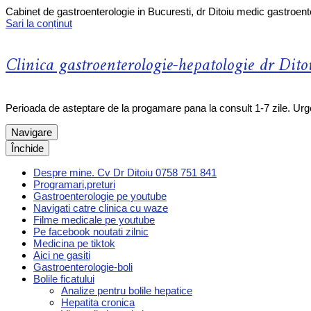
Cabinet de gastroenterologie in Bucuresti, dr Ditoiu medic gastroent
Sari la conținut
Clinica gastroenterologie-hepatologie dr Dito
Perioada de asteptare de la progamare pana la consult 1-7 zile. Ur
Navigare
Închide
Despre mine. Cv Dr Ditoiu 0758 751 841
Programari,preturi
Gastroenterologie pe youtube
Navigati catre clinica cu waze
Filme medicale pe youtube
Pe facebook noutati zilnic
Medicina pe tiktok
Aici ne gasiti
Gastroenterologie-boli
Bolile ficatului
Analize pentru bolile hepatice
Hepatita cronica