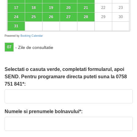
17
18
19
20
21
22
23
24
25
26
27
28
29
30
31
Powered by
Booking Calendar
07
- Zile de consultatie
Selectati o casuta verde, completati formularul, apoi
SEND. Pentru programare directa puteti suna la 0758
751 841*:
Numele si prenumele bolnavului*: