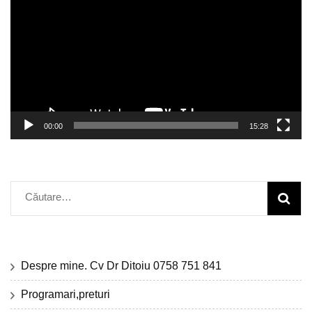
00:00
15:28
Caută
după:
Despre mine. Cv Dr Ditoiu 0758 751 841
Programari,preturi