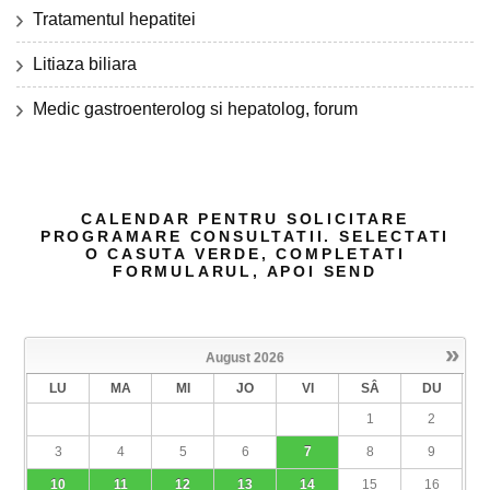
Tratamentul hepatitei
Litiaza biliara
Medic gastroenterolog si hepatolog, forum
CALENDAR PENTRU SOLICITARE
PROGRAMARE CONSULTATII. SELECTATI
O CASUTA VERDE, COMPLETATI
FORMULARUL, APOI SEND
»
August
2026
LU
MA
MI
JO
VI
SÂ
DU
1
2
3
4
5
6
7
8
9
10
11
12
13
14
15
16