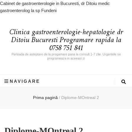
Cabinet de gastroenterologie in Bucuresti, dr Ditoiu medic
gastroenterolog la sp Fundeni
Clinica gastroenterologie-hepatologie dr
Ditoiu Bucuresti Programare rapida la
0758 751 841
Perioada de asteptare de la progamare pana la consult 1-7 zile. Urgentele se
programeaza in aceeasi zi
NAVIGARE
Prima pagină
/
Diplome-MOntreal 2
Diplome-MOntreal 2