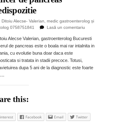
edispozitie
 Ditoiu Alecse- Valerian, medic gastroenterolog și
la
tolog 0758751841
Lasă un comentariu
Cancer
toiu Alecse Valerian, gastroenterolog Bucuresti
de
rul de pancreas este o boala mai rar intalnita in
pancreas
predispozitie
nia, cu evolutie buna doar daca este
osticata si tratata in stadii precoce. Totusi,
vietuirea dupa 5 ani de la diagnostic este foarte
, …
are this:
interest
Facebook
Email
Twitter