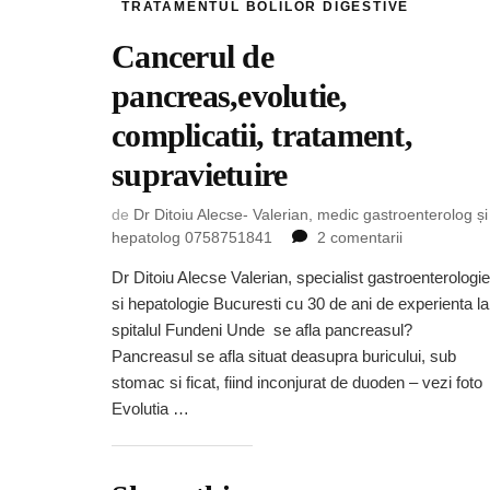
TRATAMENTUL BOLILOR DIGESTIVE
Cancerul de
pancreas,evolutie,
complicatii, tratament,
supravietuire
de
Dr Ditoiu Alecse- Valerian, medic gastroenterolog și
la
hepatolog 0758751841
2 comentarii
Cancerul
Dr Ditoiu Alecse Valerian, specialist gastroenterologie
de
si hepatologie Bucuresti cu 30 de ani de experienta la
pancreas,evo
complicatii,
spitalul Fundeni Unde se afla pancreasul?
tratament,
Pancreasul se afla situat deasupra buricului, sub
supravietuir
stomac si ficat, fiind inconjurat de duoden – vezi foto
Evolutia …