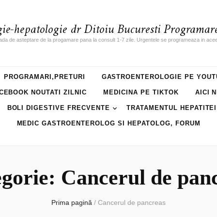
gie-hepatologie dr Ditoiu Bucuresti Programare
ada de asteptare de la progamare pana la consult 1-7 zile. Urgentele se programeaza in acee
PROGRAMARI,PRETURI
GASTROENTEROLOGIE PE YOUT
CEBOOK NOUTATI ZILNIC
MEDICINA PE TIKTOK
AICI 
BOLI DIGESTIVE FRECVENTE
TRATAMENTUL HEPATITEI
MEDIC GASTROENTEROLOG SI HEPATOLOG, FORUM
gorie: Cancerul de pan
Prima pagină
/
Cancerul de pancreas