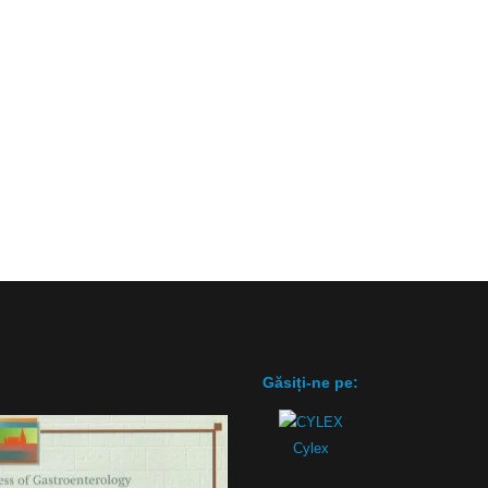
Găsiți-ne pe:
Cylex