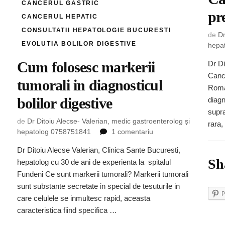
CANCERUL GASTRIC
pr
CANCERUL HEPATIC
CONSULTATII HEPATOLOGIE BUCURESTI
de
Dr
EVOLUTIA BOLILOR DIGESTIVE
hepa
Cum folosesc markerii
Dr Di
Cance
tumorali in diagnosticul
Roma
bolilor digestive
diagn
supra
de
Dr Ditoiu Alecse- Valerian, medic gastroenterolog și
rara
la
hepatolog 0758751841
1 comentariu
lutie,
Cum
Dr Ditoiu Alecse Valerian, Clinica Sante Bucuresti,
folosesc
Sh
hepatolog cu 30 de ani de experienta la spitalul
markerii
e
tumorali
Fundeni Ce sunt markerii tumorali? Markerii tumorali
in
sunt substante secretate in special de tesuturile in
P
diagnosticul
care celulele se inmultesc rapid, aceasta
bolilor
caracteristica fiind specifica …
digestive