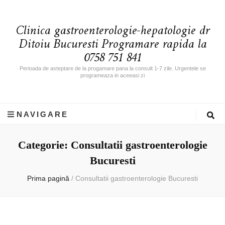
Clinica gastroenterologie-hepatologie dr
Ditoiu Bucuresti Programare rapida la
0758 751 841
Perioada de asteptare de la progamare pana la consult 1-7 zile. Urgentele se
programeaza in aceeasi zi
NAVIGARE
Categorie: Consultatii gastroenterologie
Bucuresti
Prima pagină
/
Consultatii gastroenterologie Bucuresti