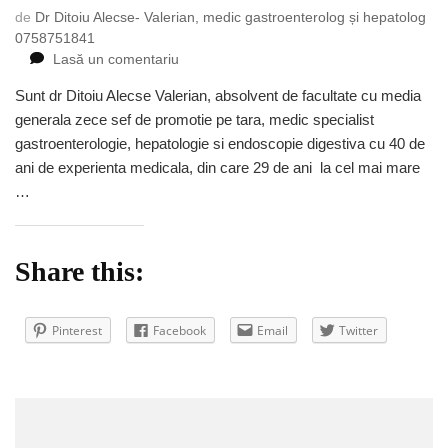
de
Dr Ditoiu Alecse- Valerian, medic gastroenterolog și hepatolog
0758751841
la
Lasă un comentariu
0758751841
Sunt dr Ditoiu Alecse Valerian, absolvent de facultate cu media
Gastroenterologie
generala zece sef de promotie pe tara, medic specialist
programari
Bucuresti
gastroenterologie, hepatologie si endoscopie digestiva cu 40 de
ani de experienta medicala, din care 29 de ani la cel mai mare
…
Share this:
Pinterest
Facebook
Email
Twitter