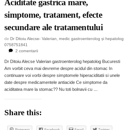
Aciditate gastrica mare,
simptome, tratament, efecte
secundare ale tratamentului
de
Dr Ditoiu Alecse- Valerian, medic gastroenterolog și hepatolog
0758751841
la
2 comentarii
Aciditate
Dr Ditoiu Alecse Valerian gastroenterolog hepatolog Bucuresti
gastrica
Am vorbit ceva mai devreme despre acidul din stomac In
mare,
simptome,
continuare voi vorbi despre simptomele hiperaciditatii si unele
tratament,
date despre medicamentele antiacide Ce simptome da
efecte
aciditatea mare la stomac?? Nu toti bolnavii cu …
secundare
ale
tratamentului
Share this:
Pinterest
Facebook
Email
Twitter