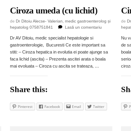
Ciroza umeda (cu lichid)
Ci
de
Dr Ditoiu Alecse- Valerian, medic gastroenterolog și
de
Dr
la
hepatolog 0758751841
Lasă un comentariu
hepa
Ciroza
ueaza
Dr AV Ditoiu, medic specialist hepatologie si
Nu va
umeda
gastroenterologie, Bucuresti Ce este important sa
de sa
(cu
a
lichid)
stiti: – Ciroza hepatica in evolutia ei poate ajunge sa
boala
faca lichid (ascita) – Prezenta ascitei arata o boala
serio
mai evoluata – Ciroza cu ascita se trateaza, …
ciroz
Share this:
Sh
Pinterest
Facebook
Email
Twitter
P