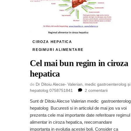
CIROZA HEPATICA
REGIMURI ALIMENTARE
Cel mai bun regim in ciroza
hepatica
de
Dr Ditoiu Alecse- Valerian, medic gastroenterolog și
la
hepatolog 0758751841
2 comentarii
Cel
Sunt dr Ditoiu Alecse Valerian medic gastroenterolog
mai
hepatolog Bucuresti si in articolul de mai jos va voi
bun
regim
prezenta cele mai importante date referitoare regimul
in
alimentar in ciroza hepatica, reecomandare
ciroza
importanta in evolutia acestei boli. Consider ca