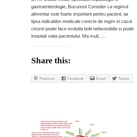
poti
gastroenterologie, Bucuresti Consider ca regimul
sa
mananci
alimentar este foarte important pentru pacient, iar
cand
lipsa indicatiilor medicale corecte de regim in cazul
ai
cirozei poate face evolutia bolii nefavorabila si poate
ciroza
inrautati viata pacientului. Ma mult, …
hepatica
Share this:
Pinterest
Facebook
Email
Twitter