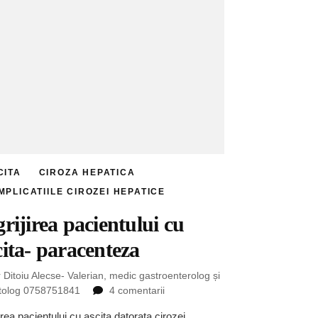
CITA
CIROZA HEPATICA
MPLICATIILE CIROZEI HEPATICE
grijirea pacientului cu
cita- paracenteza
 Ditoiu Alecse- Valerian, medic gastroenterolog și
la
tolog 0758751841
4 comentarii
Ingrijirea
jirea pacientului cu ascita datorata cirozei