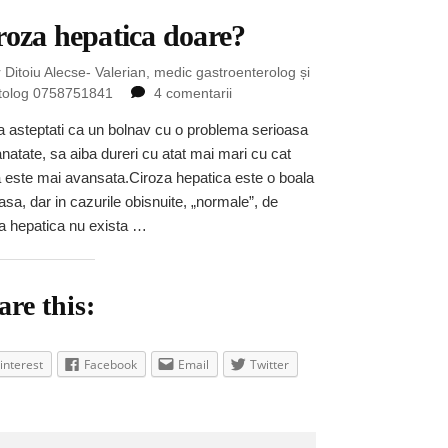
roza hepatica doare?
 Ditoiu Alecse- Valerian, medic gastroenterolog și
la
tolog 0758751841
4 comentarii
Ciroza
 asteptati ca un bolnav cu o problema serioasa
hepatica
natate, sa aiba dureri cu atat mai mari cu cat
doare?
 este mai avansata.Ciroza hepatica este o boala
asa, dar in cazurile obisnuite, „normale”, de
a hepatica nu exista …
are this:
interest
Facebook
Email
Twitter