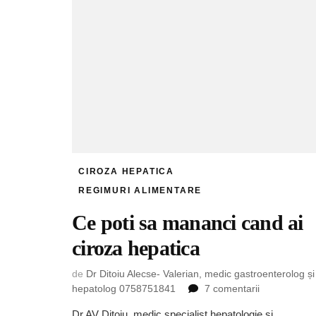
CIROZA HEPATICA
REGIMURI ALIMENTARE
Ce poti sa mananci cand ai
ciroza hepatica
de
Dr Ditoiu Alecse- Valerian, medic gastroenterolog și
la
hepatolog 0758751841
7 comentarii
Ce
Dr AV Ditoiu, medic specialist hepatologie si