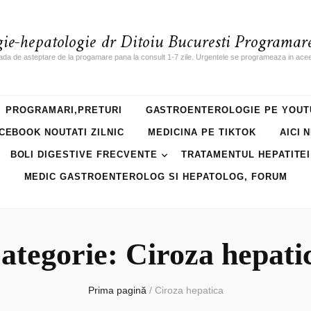
gie-hepatologie dr Ditoiu Bucuresti Programare
ada de asteptare de la progamare pana la consult 1-7 zile. Urgentele se programeaza in acee
PROGRAMARI,PRETURI
GASTROENTEROLOGIE PE YOUT
CEBOOK NOUTATI ZILNIC
MEDICINA PE TIKTOK
AICI 
BOLI DIGESTIVE FRECVENTE
TRATAMENTUL HEPATITEI
MEDIC GASTROENTEROLOG SI HEPATOLOG, FORUM
ategorie: Ciroza hepati
Prima pagină
/
Ciroza hepatica