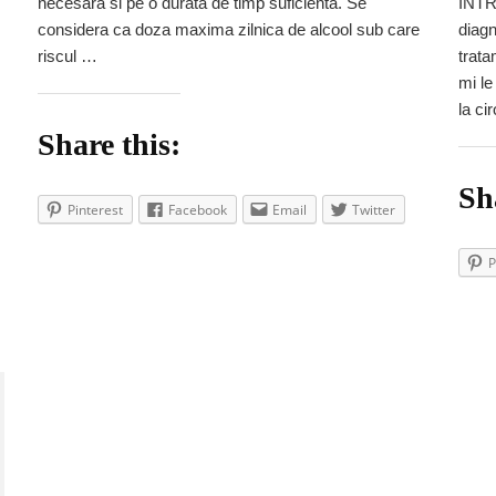
necesara si pe o durata de timp suficienta. Se
INTR
considera ca doza maxima zilnica de alcool sub care
diagn
riscul …
trata
mi le
la ci
Share this:
Sh
Pinterest
Facebook
Email
Twitter
P