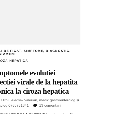
LI DE FICAT- SIMPTOME, DIAGNOSTIC,
ATAMENT
ROZA HEPATICA
mptomele evolutiei
ectiei virale de la hepatita
onica la ciroza hepatica
 Ditoiu Alecse- Valerian, medic gastroenterolog și
la
tolog 0758751841
13 comentarii
Simptomele