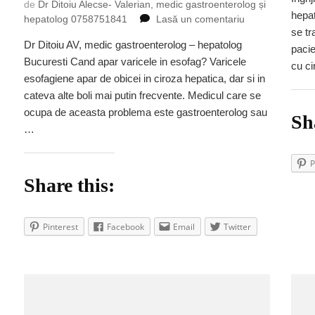
de
Dr Ditoiu Alecse- Valerian, medic gastroenterolog și
hepat
la
hepatolog 0758751841
Lasă un comentariu
se tr
Ce
Dr Ditoiu AV, medic gastroenterolog – hepatolog
trebuie
pacie
Bucuresti Cand apar varicele in esofag? Varicele
sa
cu ci
faci
esofagiene apar de obicei in ciroza hepatica, dar si in
daca
cateva alte boli mai putin frecvente. Medicul care se
ai
ocupa de aceasta problema este gastroenterolog sau
Sh
varice
…
la
esofag
P
Share this:
Pinterest
Facebook
Email
Twitter