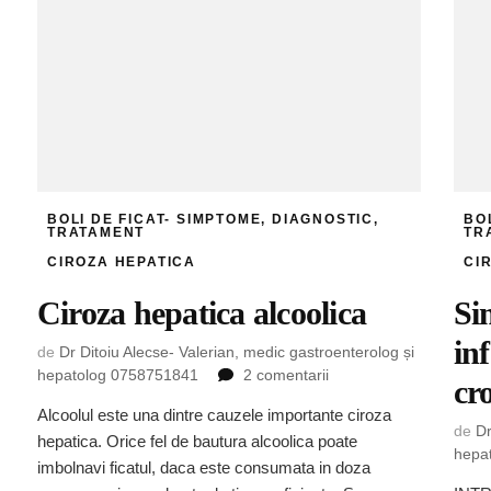
BOLI DE FICAT- SIMPTOME, DIAGNOSTIC,
BO
TRATAMENT
TR
CIROZA HEPATICA
CI
Ciroza hepatica alcoolica
Si
inf
de
Dr Ditoiu Alecse- Valerian, medic gastroenterolog și
la
hepatolog 0758751841
2 comentarii
cr
Ciroza
Alcoolul este una dintre cauzele importante ciroza
hepatica
de
Dr
hepatica. Orice fel de bautura alcoolica poate
alcoolica
hepa
imbolnavi ficatul, daca este consumata in doza