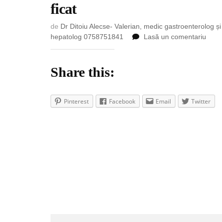
ficat
de
Dr Ditoiu Alecse- Valerian, medic gastroenterolog și
la
hepatolog 0758751841
Lasă un comentariu
Cum
evol
o
Share this:
boal
de
ficat
Pinterest
Facebook
Email
Twitter