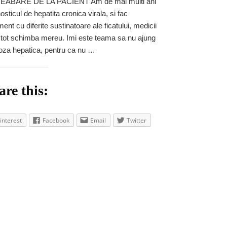
EABARE DE LA PACIENT Am de mai multi ani
evolutiei
osticul de hepatita cronica virala, si fac
infectiei
virale
ment cu diferite sustinatoare ale ficatului, medicii
de
 tot schimba mereu. Imi este teama sa nu ajung
la
roza hepatica, pentru ca nu …
hepatita
cronica
la
are this:
ciroza
hepatica
interest
Facebook
Email
Twitter