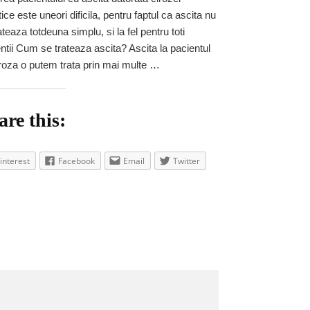
pacientului
ice este uneori dificila, pentru faptul ca ascita nu
cu
ascita-
ateaza totdeuna simplu, si la fel pentru toti
paracenteza
ntii Cum se trateaza ascita? Ascita la pacientul
roza o putem trata prin mai multe …
are this:
interest
Facebook
Email
Twitter