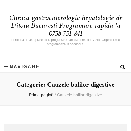
Clinica gastroenterologie-hepatologie dr
Ditoiu Bucuresti Programare rapida la
0758 751 841
Perioada de asteptare de la progamare pana la consult 1-7 zile. Urgentele se
programeaza in aceeasi zi
NAVIGARE
Categorie: Cauzele bolilor digestive
Prima pagină
/
Cauzele bolilor digestive