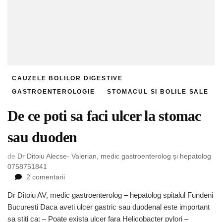
CAUZELE BOLILOR DIGESTIVE
GASTROENTEROLOGIE
STOMACUL SI BOLILE SALE
De ce poti sa faci ulcer la stomac
sau duoden
de
Dr Ditoiu Alecse- Valerian, medic gastroenterolog și hepatolog
0758751841
la
2 comentarii
De
Dr Ditoiu AV, medic gastroenterolog – hepatolog spitalul Fundeni
ce
Bucuresti Daca aveti ulcer gastric sau duodenal este important
poti
sa
sa stiti ca: – Poate exista ulcer fara Helicobacter pylori –