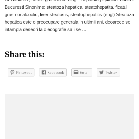
faci
Bucuresti Sinonime: steatoza hepatica, steatohepatita, ficatul
ficat
gras
gras nonalcoolic, liver steatosis, steatophepatitis (engl) Steatoza
hepatica este o preocupare generala in ultimii ani, deoarece se
intampla deseori la o ecografie sa i se …
Share this:
Pinterest
Facebook
Email
Twitter