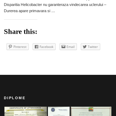
faci
Disparitia Helicobacter nu garanteraza vindecarea uclerului –
ulcer
Durerea apare primavara si …
la
stomac
sau
Share this:
duoden
Pinterest
Facebook
Email
Twitter
DIPLOME