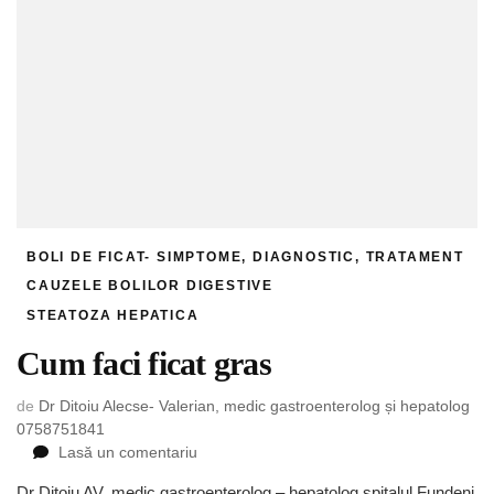
BOLI DE FICAT- SIMPTOME, DIAGNOSTIC, TRATAMENT
CAUZELE BOLILOR DIGESTIVE
STEATOZA HEPATICA
Cum faci ficat gras
de
Dr Ditoiu Alecse- Valerian, medic gastroenterolog și hepatolog
0758751841
la
Lasă un comentariu
Cum
Dr Ditoiu AV, medic gastroenterolog – hepatolog spitalul Fundeni