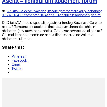
Ascita – lichidul din abdomen, forum
de
Dr Ditoiu Alecse- Valerian, medic gastroenterolog și hepatolog
0758751841
7 comentarii
la Ascita – lichidul din abdomen, forum
Dr Ditoiu AV, medic specialist gastroenterolog Bucuresti Ce este
ascita? Termenul de ascita defineste acumularea de lichid in
abdomen (cavitatea peritoneala). Care este semnul ca ai ascita?
Cel mai important semn de ascita fiind marirea de volum a
abdomenului, este …
Share this:
Pinterest
Facebook
Email
Twitter