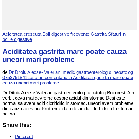
Aciditatea crescuta
Boli digestive frecvente
Gastrita
Sfaturi in
bolile digestive
Aciditatea gastrita mare poate cauza
uneori mari probleme
de
Dr Ditoiu Alecse- Valerian, medic gastroenterolog și hepatolog
0758751841
Lasă un comentariu
la Aciditatea gastrita mare poate
cauza uneori mari probleme
Dr Ditoiu Alecse Valerian gastroenterolog hepatolog Bucuresti Am
vorbit ceva mai devreme despre acidul din stomac Desi este
normal sa avem acid clorhidric in stomac, uneori avem probleme
din cauza acestuia Probleme data de acidul clorhidric din stomac
pot sa …
Share this:
Pinterest