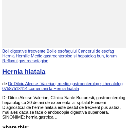
Boli digestive frecvente
Bolile esofagului
Cancerul de esofag
Hernia
Herniile
Medic gastroenterolog si hepatolog bun, forum
Refluxul gastroesofagian
Hernia hiatala
de
Dr Ditoiu Alecse- Valerian, medic gastroenterolog și hepatolog
0758751841
4 comentarii
la Hernia hiatala
Dr Ditoiu Alecse Valerian, Clinica Sante Bucuresti, gastroenterolog
hepatolog cu 30 de ani de experienta la spitalul Fundeni
Diagnosticul de hernie hiatala este destul de frecvent pus astazi,
mai ales daca se face o endoscopie digestiva superioara.
SINONIME: hernia gastrica …
Share this: