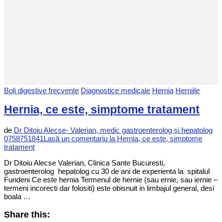
Boli digestive frecvente
Diagnostice medicale
Hernia
Herniile
Hernia, ce este, simptome tratament
de
Dr Ditoiu Alecse- Valerian, medic gastroenterolog și hepatolog
0758751841
Lasă un comentariu
la Hernia, ce este, simptome
tratament
Dr Ditoiu Alecse Valerian, Clinica Sante Bucuresti,
gastroenterolog hepatolog cu 30 de ani de experienta la spitalul
Fundeni Ce este hernia Termenul de hernie (sau ernie, sau iernie –
termeni incorecti dar folositi) este obisnuit in limbajul general, desi
boala …
Share this: