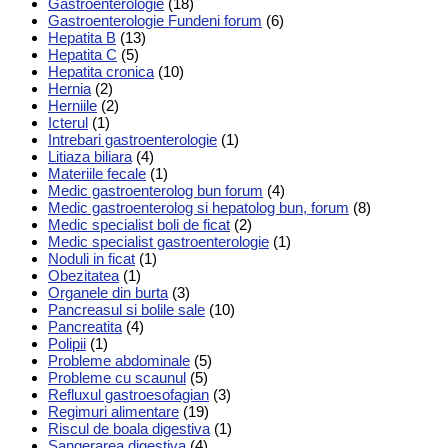
Gastroenterologie
(18)
Gastroenterologie Fundeni forum
(6)
Hepatita B
(13)
Hepatita C
(5)
Hepatita cronica
(10)
Hernia
(2)
Herniile
(2)
Icterul
(1)
Intrebari gastroenterologie
(1)
Litiaza biliara
(4)
Materiile fecale
(1)
Medic gastroenterolog bun forum
(4)
Medic gastroenterolog si hepatolog bun, forum
(8)
Medic specialist boli de ficat
(2)
Medic specialist gastroenterologie
(1)
Noduli in ficat
(1)
Obezitatea
(1)
Organele din burta
(3)
Pancreasul si bolile sale
(10)
Pancreatita
(4)
Polipii
(1)
Probleme abdominale
(5)
Probleme cu scaunul
(5)
Refluxul gastroesofagian
(3)
Regimuri alimentare
(19)
Riscul de boala digestiva
(1)
Sangerarea digestiva
(4)