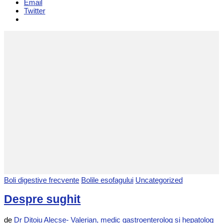
Email
Twitter
Boli digestive frecvente
Bolile esofagului
Uncategorized
Despre sughit
de
Dr Ditoiu Alecse- Valerian, medic gastroenterolog și hepatolog