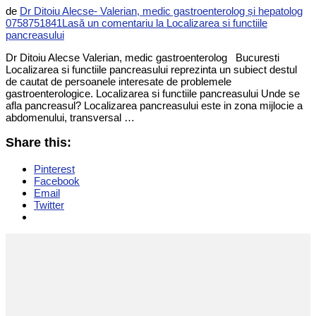
de
Dr Ditoiu Alecse- Valerian, medic gastroenterolog și hepatolog
0758751841
Lasă un comentariu
la Localizarea si functiile
pancreasului
Dr Ditoiu Alecse Valerian, medic gastroenterolog Bucuresti
Localizarea si functiile pancreasului reprezinta un subiect destul
de cautat de persoanele interesate de problemele
gastroenterologice. Localizarea si functiile pancreasului Unde se
afla pancreasul? Localizarea pancreasului este in zona mijlocie a
abdomenului, transversal …
Share this:
Pinterest
Facebook
Email
Twitter