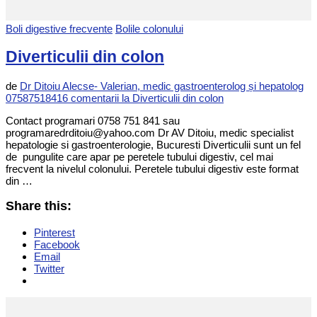
Boli digestive frecvente
Bolile colonului
Diverticulii din colon
de
Dr Ditoiu Alecse- Valerian, medic gastroenterolog și hepatolog
0758751841
6 comentarii
la Diverticulii din colon
Contact programari 0758 751 841 sau
programaredrditoiu@yahoo.com Dr AV Ditoiu, medic specialist
hepatologie si gastroenterologie, Bucuresti Diverticulii sunt un fel
de pungulite care apar pe peretele tubului digestiv, cel mai
frecvent la nivelul colonului. Peretele tubului digestiv este format
din …
Share this:
Pinterest
Facebook
Email
Twitter