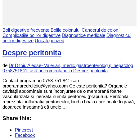
Boli digestive frecvente
Bolile colonului
Cancerul de colon
Complicatiile bolilor digestive
Diagnostice medicale
Diagnosticul
bolilor digestive
Uncategorized
Despre peritonita
de
Dr Ditoiu Alecse- Valerian, medic gastroenterolog și hepatolog
0758751841
Lasă un comentariu
la Despre peritonita
Contact programari 0758 751 841 sau
programaredrditoiu@yahoo.com Ce este peritonita? Organele
cavității abdominale sunt înconjurate de o membrană foarte
vascularizată și inervată numită peritoneu (prapurul). Peritonita
reprezinta inflamația peritoneului, fiind o boala care poate fi gravă,
deoarece înseamnă că unele …
Share this:
Pinterest
Facebook