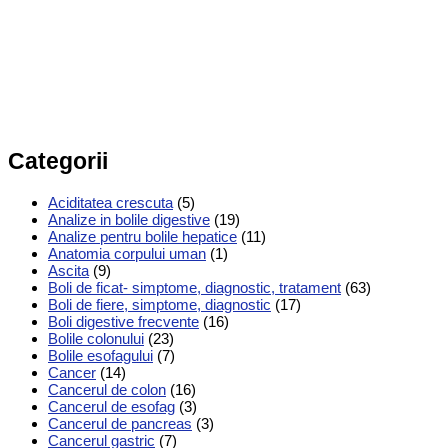
Categorii
Aciditatea crescuta
(5)
Analize in bolile digestive
(19)
Analize pentru bolile hepatice
(11)
Anatomia corpului uman
(1)
Ascita
(9)
Boli de ficat- simptome, diagnostic, tratament
(63)
Boli de fiere, simptome, diagnostic
(17)
Boli digestive frecvente
(16)
Bolile colonului
(23)
Bolile esofagului
(7)
Cancer
(14)
Cancerul de colon
(16)
Cancerul de esofag
(3)
Cancerul de pancreas
(3)
Cancerul gastric
(7)