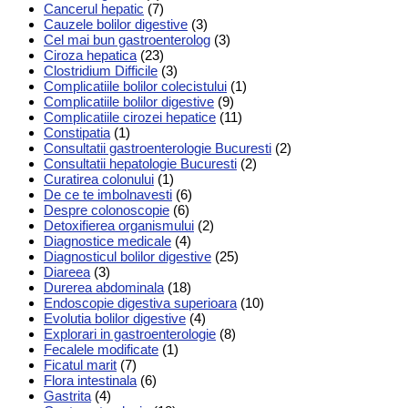
Cancerul hepatic
(7)
Cauzele bolilor digestive
(3)
Cel mai bun gastroenterolog
(3)
Ciroza hepatica
(23)
Clostridium Difficile
(3)
Complicatiile bolilor colecistului
(1)
Complicatiile bolilor digestive
(9)
Complicatiile cirozei hepatice
(11)
Constipatia
(1)
Consultatii gastroenterologie Bucuresti
(2)
Consultatii hepatologie Bucuresti
(2)
Curatirea colonului
(1)
De ce te imbolnavesti
(6)
Despre colonoscopie
(6)
Detoxifierea organismului
(2)
Diagnostice medicale
(4)
Diagnosticul bolilor digestive
(25)
Diareea
(3)
Durerea abdominala
(18)
Endoscopie digestiva superioara
(10)
Evolutia bolilor digestive
(4)
Explorari in gastroenterologie
(8)
Fecalele modificate
(1)
Ficatul marit
(7)
Flora intestinala
(6)
Gastrita
(4)