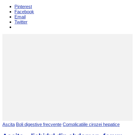
Pinterest
Facebook
Email
Twitter
Ascita
Boli digestive frecvente
Complicatiile cirozei hepatice