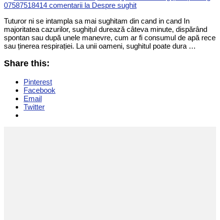
0758751841
4 comentarii
la Despre sughit
Tuturor ni se intampla sa mai sughitam din cand in cand In
majoritatea cazurilor, sughițul durează câteva minute, dispărând
spontan sau după unele manevre, cum ar fi consumul de apă rece
sau ținerea respirației. La unii oameni, sughitul poate dura …
Share this:
Pinterest
Facebook
Email
Twitter