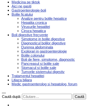
Medicina pe tiktok
Aici ne gasiti
Gastroenterologie-boli
Bolile ficatului
Analize pentru bolile hepatice
Hepatita cronica
Virusurile hepatitei
Ciroza hepatica
Boli digestive frecvente
Simptome in bolile digestive
Diagnosticul bolilor digestive
Durerea abdominala
Explorari in gastroenterologie
Bolile colonului
Boli de fiere, simptome, diagnostic
Pancreasul si bolile sale
Stomacul si bolile sale
Tumorile sistemului digestiv
Tratamentul hepatitei
Litiaza biliara
Medic gastroenterolog si hepatolog, forum
Caută după: