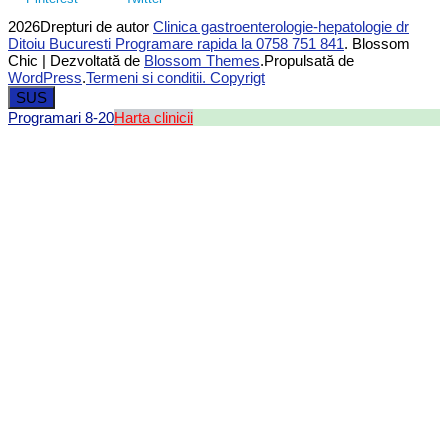
2026Drepturi de autor
Clinica gastroenterologie-hepatologie dr
Ditoiu Bucuresti Programare rapida la 0758 751 841
.
Blossom
Chic | Dezvoltată de
Blossom Themes
.Propulsată de
WordPress
.
Termeni si conditii. Copyrigt
SUS
Programari 8-20
Harta clinicii