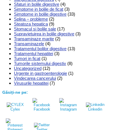
Sfaturi in bolile digestive
(4)
Simptome in bolile de ficat
(3)
Simptome in bolile digestive
(33)
Splina – probleme
(2)
Steatoza hepatica
(9)
Stomacul si bolile sale
(17)
Supravietuirea in bolile digestive
(3)
Transaminaze marite
(2)
Transaminazele
(4)
Tratamentul bolilor digestive
(13)
Tratamentul hepatitei
(3)
Tumori in ficat
(1)
Tumorile sistemului digestiv
(8)
Uncategorized
(12)
Urgente in gastroenterologie
(1)
Vindecarea cancerului
(2)
Virusurile hepatitei
(7)
Găsiți-ne pe:
Cylex
Facebook
Instagram
Linkedin
Pinterest
Twitter