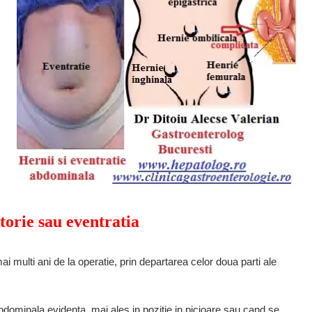
torie sau eventratia
 multi ani de la operatie, prin departarea celor doua parti ale
bdominala evidenta, mai ales in pozitie in picioare sau cand se