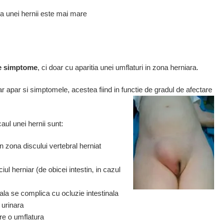
 a unei hernii este mai mare
 de simptome
, ci doar cu aparitia unei umflaturi in zona herniara.
niar apar si simptomele, acestea fiind in functie de gradul de afectare
ul unei hernii sunt:
in zona discului vertebral herniat
ciul herniar (de obicei intestin, in cazul
la se complica cu ocluzie intestinala
 urinara
re o umflatura