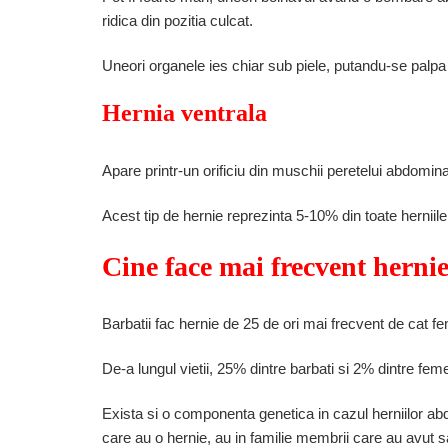
ridica din pozitia culcat.
Uneori organele ies chiar sub piele, putandu-se palpa
Hernia ventrala
Apare printr-un orificiu din muschii peretelui abdomina
Acest tip de hernie reprezinta 5-10% din toate herniil
Cine face mai frecvent herni
Barbatii fac hernie de 25 de ori mai frecvent de cat fem
De-a lungul vietii, 25% dintre barbati si 2% dintre feme
Exista si o componenta genetica in cazul herniilor
care au o hernie, au in familie membrii care au avut sa