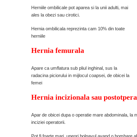
Herniile ombilicale pot aparea si la unii adulti, mai
ales la obezi sau cirotici.
Hernia ombilicala reprezinta cam 10% din toate
herniile
Hernia femurala
Apare ca umflatura sub pliul inghinal, sus la
radacina piciorului in mijlocul coapsei, de obicei la
femei
Hernia incizionala sau postotpera
Apar de obicei dupa o operatie mare abdominala, la mai
inciziei operatorii.
Pot fi foarte mari, uneori bolnavul avand o bombare a