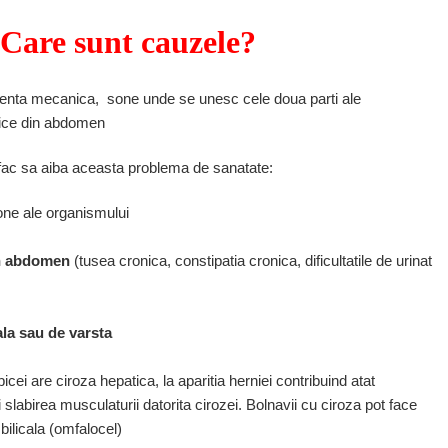
?Care sunt cauzele?
tenta mecanica, sone unde se unesc cele doua parti ale
mice din abdomen
l fac sa aiba aceasta problema de sanatate:
ne ale organismului
in abdomen
(tusea cronica, constipatia cronica, dificultatile de urinat
la sau de varsta
cei are ciroza hepatica, la aparitia herniei contribuind atat
 slabirea musculaturii datorita cirozei. Bolnavii cu ciroza pot face
bilicala (omfalocel)