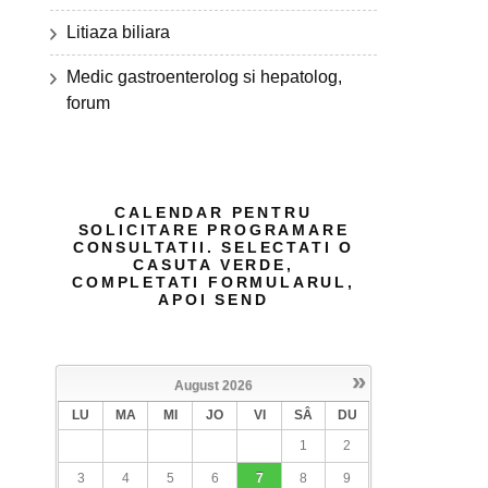
Litiaza biliara
Medic gastroenterolog si hepatolog,
forum
CALENDAR PENTRU
SOLICITARE PROGRAMARE
CONSULTATII. SELECTATI O
CASUTA VERDE,
COMPLETATI FORMULARUL,
APOI SEND
»
August
2026
LU
MA
MI
JO
VI
SÂ
DU
1
2
3
4
5
6
7
8
9