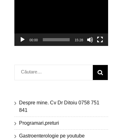
video
00:00
15:28
Caută
după:
Despre mine. Cv Dr Ditoiu 0758 751
841
Programari,preturi
Gastroenterologie pe youtube