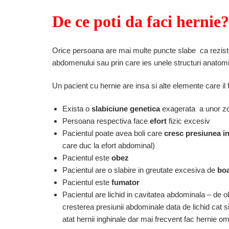
De ce poti da faci hernie
Orice persoana are mai multe puncte slabe ca rezis
abdomenului sau prin care ies unele structuri anato
Un pacient cu hernie are insa si alte elemente care i
Exista o
slabiciune genetica
exagerata a unor zo
Persoana respectiva face
efort
fizic excesiv
Pacientul poate avea boli care
cresc presiunea 
care duc la efort abdominal)
Pacientul este
obez
Pacientul are o slabire in greutate excesiva de
boa
Pacientul este
fumator
Pacientul are lichid in cavitatea abdominala – de obi
cresterea presiunii abdominale data de lichid cat si
atat hernii inghinale dar mai frecvent fac hernie om