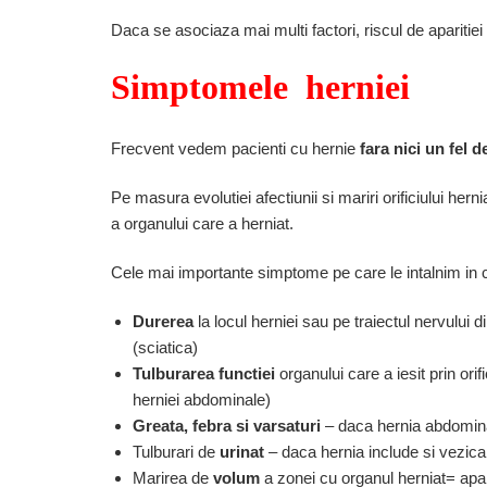
Daca se asociaza mai multi factori, riscul de aparitiei
Simptomele herniei
Frecvent vedem pacienti cu hernie
fara nici un fel
Pe masura evolutiei afectiunii si mariri orificiului her
a organului care a herniat.
Cele mai importante simptome pe care le intalnim in ca
Durerea
la locul herniei sau pe traiectul nervului d
(sciatica)
Tulburarea functiei
organului care a iesit prin orifi
herniei abdominale)
Greata, febra si varsaturi
– daca hernia abdomina
Tulburari de
urinat
– daca hernia include si vezica
Marirea de
volum
a zonei cu organul herniat= apa