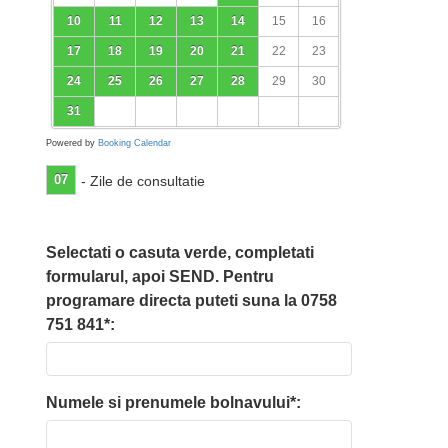
10
11
12
13
14
15
16
17
18
19
20
21
22
23
24
25
26
27
28
29
30
31
Powered by
Booking Calendar
07
- Zile de consultatie
Selectati o casuta verde, completati
formularul, apoi SEND. Pentru
programare directa puteti suna la 0758
751 841*:
Numele si prenumele bolnavului*: