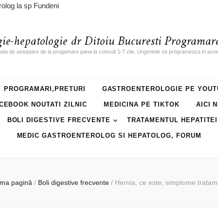
rolog la sp Fundeni
gie-hepatologie dr Ditoiu Bucuresti Programare
ada de asteptare de la progamare pana la consult 1-7 zile. Urgentele se programeaza in acee
PROGRAMARI,PRETURI
GASTROENTEROLOGIE PE YOUT
CEBOOK NOUTATI ZILNIC
MEDICINA PE TIKTOK
AICI 
BOLI DIGESTIVE FRECVENTE
TRATAMENTUL HEPATITEI
MEDIC GASTROENTEROLOG SI HEPATOLOG, FORUM
ima pagină
/
Boli digestive frecvente
/
Hernia, ce este, simptome tratam