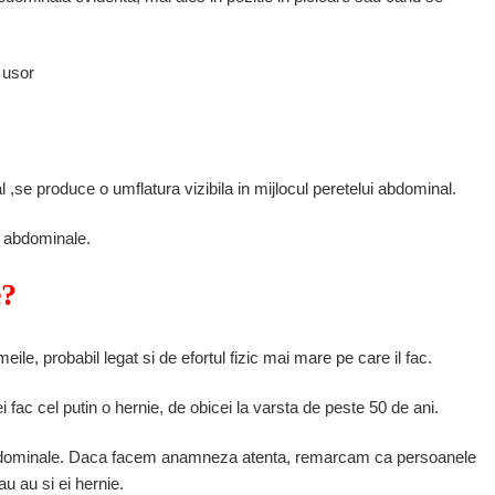
 usor
l ,se produce o umflatura vizibila in mijlocul peretelui abdominal.
e abdominale.
e?
eile, probabil legat si de efortul fizic mai mare pe care il fac.
i fac cel putin o hernie, de obicei la varsta de peste 50 de ani.
 abdominale. Daca facem anamneza atenta, remarcam ca persoanele
u au si ei hernie.