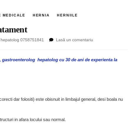
E MEDICALE
HERNIA
HERNIILE
ratament
la
și hepatolog 0758751841
Lasă un comentariu
Hernia,
ce
este,
i, gastroenterolog hepatolog cu 30 de ani de experienta la
simptome
tratament
recti dar folositi) este obisnuit in limbajul general, desi boala nu
tructuri in afara locului sau normal.