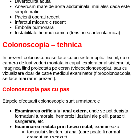
Diverticulita acuta
Anevrusm mare de aorta abdominala, mai ales daca este
simptomatic
Pacienti operati recent
Infarctul miocardic recent
Embolia pulmonara
Instabilitate hemodinamica (tensiunea arteriala mica)
Colonoscopia – tehnica
In prezent colonoscopia se face cu un sistem optic flexibil, cu o
camera de luat vederi montata in capul explorator al sistemului,
imaginea fiind proiectata pe ecran (videocolonoscopia), sau cu
vizualizare doar de catre medicul examinator (fibrocolonoscopia,
se face mai rar in prezent).
Colonoscopia pas cu pas
Etapele efectuarii colonoscopie sunt urmatoarele
Examinarea orificiului anal extern,
unde se pot depista
formatiuni tumorale, hemoroizi ,leziuni ale pielii, paraziti,
sangerare, etc
Examinarea rectala prin tuseu rectal
, examineaza
tonusului sfincterului anal (care poate fi normal
crescut sau scazut)