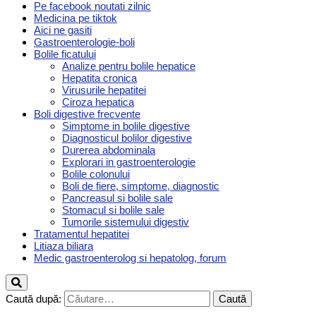
Pe facebook noutati zilnic
Medicina pe tiktok
Aici ne gasiti
Gastroenterologie-boli
Bolile ficatului
Analize pentru bolile hepatice
Hepatita cronica
Virusurile hepatitei
Ciroza hepatica
Boli digestive frecvente
Simptome in bolile digestive
Diagnosticul bolilor digestive
Durerea abdominala
Explorari in gastroenterologie
Bolile colonului
Boli de fiere, simptome, diagnostic
Pancreasul si bolile sale
Stomacul si bolile sale
Tumorile sistemului digestiv
Tratamentul hepatitei
Litiaza biliara
Medic gastroenterolog si hepatolog, forum
Caută după: