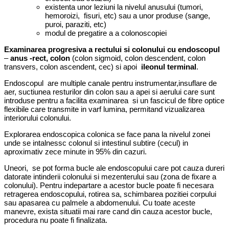
existenta unor leziuni la nivelul anusului (tumori,
hemoroizi, fisuri, etc) sau a unor produse (sange,
puroi, paraziti, etc)
modul de pregatire a a colonoscopiei
Examinarea progresiva a rectului si colonului cu endoscopul
–
anus -rect, colon
(colon sigmoid, colon descendent, colon
transvers, colon ascendent, cec) si apoi
ileonul terminal
.
Endoscopul are multiple canale pentru instrumentar,insuflare de
aer, suctiunea resturilor din colon sau a apei si aerului care sunt
introduse pentru a facilita examinarea si un fascicul de fibre optice
flexibile care transmite in varf lumina, permitand vizualizarea
interiorului colonului.
Explorarea endoscopica colonica se face pana la nivelul zonei
unde se intalnessc colonul si intestinul subtire (cecul) in
aproximativ zece minute in 95% din cazuri.
Uneori, se pot forma bucle ale endoscopului care pot cauza dureri
datorate intinderii colonului si mezenterului sau (zona de fixare a
colonului). Pentru indepartare a acestor bucle poate fi necesara
retragerea endoscopului, rotirea sa, schimbarea pozitiei corpului
sau apasarea cu palmele a abdomenului. Cu toate aceste
manevre, exista situatii mai rare cand din cauza acestor bucle,
procedura nu poate fi finalizata.