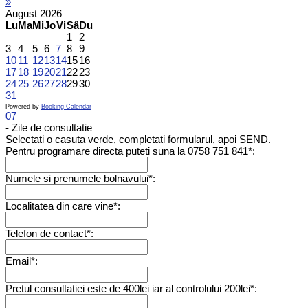
»
August
2026
Lu
Ma
Mi
Jo
Vi
Sâ
Du
1
2
3
4
5
6
7
8
9
10
11
12
13
14
15
16
17
18
19
20
21
22
23
24
25
26
27
28
29
30
31
Powered by
Booking Calendar
07
- Zile de consultatie
Selectati o casuta verde, completati formularul, apoi SEND.
Pentru programare directa puteti suna la 0758 751 841*:
Numele si prenumele bolnavului*:
Localitatea din care vine*:
Telefon de contact*:
Email*:
Pretul consultatiei este de 400lei iar al controlului 200lei*: