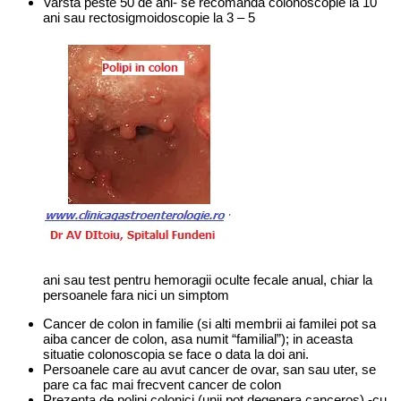
Varsta peste 50 de ani- se recomanda colonoscopie la 10
ani sau rectosigmoidoscopie la 3 – 5
ani sau test pentru hemoragii oculte fecale anual, chiar la
persoanele fara nici un simptom
Cancer de colon in familie (si alti membrii ai familei pot sa
aiba cancer de colon, asa numit “familial”); in aceasta
situatie colonoscopia se face o data la doi ani.
Persoanele care au avut cancer de ovar, san sau uter, se
pare ca fac mai frecvent cancer de colon
Prezenta de polipi colonici (unii pot degenera canceros) -cu