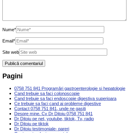
Nume
*
Email
*
Site web
Pagini
0758 751 841 Programări gastroenterologie si hepatologie
Cand trebuie sa faci colonoscopie
Cand trebuie sa faci endoscopie digestiva superioara
Ce trebuie sa faci cand ai probleme digestive
Contact 0758 751 841, unde ne gasiti
Despre mine. Cv Dr Ditoiu 0758 751 841
Dr Ditoiu pe net, youtube, tiktok, Tv, radio
Dr Ditoiu pe tiktok
Dr Ditoiu testimoniale- pareri