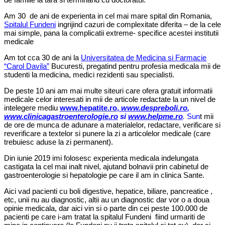
Am 30 de ani de experienta in cel mai mare spital din Romania,
Spitalul Fundeni
ingrijind cazuri de complexitate diferita – de la cele
mai simple, pana la complicatii extreme- specifice acestei institutii
medicale
Am tot cca 30 de ani la
Universitatea de Medicina si Farmacie
“Carol Davila”
Bucuresti, pregatind pentru profesia medicala mii de
studenti la medicina, medici rezidenti sau specialisti.
De peste 10 ani am mai multe siteuri care ofera gratuit informatii
medicale celor interesati in mii de articole redactate la un nivel de
intelegere mediu
www.hepatite.ro
,
www.despreboli.ro
,
www.clinicagastroenterologie.ro
si
www.helpme.ro
.
Sun
t mii
de ore de munca de adunare a materialelor, redactare, verificare si
reverificare a textelor si punere la zi a articolelor medicale (care
trebuiesc aduse la zi permanent).
Din iunie 2019 imi folosesc experienta medicala indelungata
castigata la cel mai inalt nivel, ajutand bolnavii prin cabinetul de
gastroenterologie si hepatologie pe care il am in clinica Sante.
Aici vad pacienti cu boli digestive, hepatice, biliare, pancreatice ,
etc, unii nu au diagnostic, altii au un diagnostic dar vor o a doua
opinie medicala, dar aici vin si o parte din cei peste 100.000 de
pacienti pe care i-am tratat la spitalul Fundeni fiind urmariti de