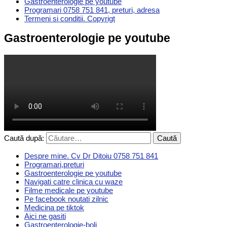
Gastroenterologie pe youtube
Programari 0758 751 841, preturi, adresa
Termeni si conditii. Copyrigt
Gastroenterologie pe youtube
Caută după:
Despre mine. Cv Dr Ditoiu 0758 751 841
Programari,preturi
Gastroenterologie pe youtube
Navigati catre clinica cu waze
Filme medicale pe youtube
Pe facebook noutati zilnic
Medicina pe tiktok
Aici ne gasiti
Gastroenterologie-boli