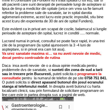
mine in continuare (la Fundeni nu ii trata spitalul ci tot eu), dar si
alti pacienti care sunt deranjati de perioadele lungi de asteptare si
lipsa de timp a medicilor din spitale (orice om vrea sa fie lamurit
referitor la probleme sale de sanatate, iar in spital darotia
aglomerarii extreme, acest lucru este practic imposibil, stiu bine
acest lcuru din experienta de 30 de ani de spital Fundeni).
Este evident ca in privat am scapat de cozile, balamucul si lungile
perioade de asteptare din spital, lucrez in conditii …. normale.
Lucrand numai in privat, consultul se poate face rapid, in una-trei
zile de la programare (la spital ajunsesem la 3 -4 luni de
aspteptare, si in privat era cam tot asa).
Va urez sanatate maxima si… sa nu aveti nevoie de medic,
decat pentru controalele de rutina
Daca insa aveti nevoie de o a doua opinie medicala pentru
problemele dvs de sanatate, si
sunteti din zona de sud a tarii
sau in trecere prin Bucuresti,
puteti solicita o
programare la
consultatie
pentru la numarul de telefon de pe site
0758 751 841.
O puteti solicita si
direct apasand butonul din josul ecranului
stanga al telefonului mobil
. In dreapta aveti butonul cu harta
localizarii clinicii, sau prin formularul de solicitare programare on
line care este in partea dreapta sus a paginii de web.