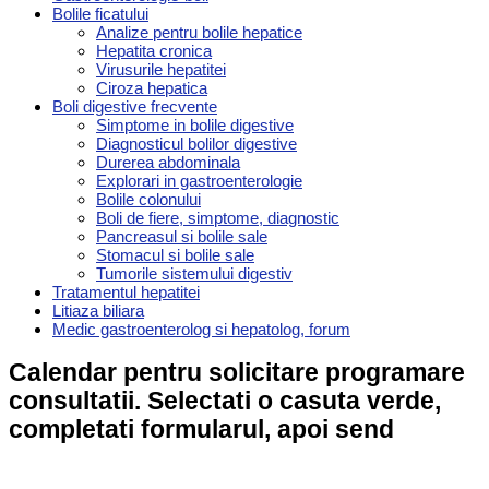
Bolile ficatului
Analize pentru bolile hepatice
Hepatita cronica
Virusurile hepatitei
Ciroza hepatica
Boli digestive frecvente
Simptome in bolile digestive
Diagnosticul bolilor digestive
Durerea abdominala
Explorari in gastroenterologie
Bolile colonului
Boli de fiere, simptome, diagnostic
Pancreasul si bolile sale
Stomacul si bolile sale
Tumorile sistemului digestiv
Tratamentul hepatitei
Litiaza biliara
Medic gastroenterolog si hepatolog, forum
Calendar pentru solicitare programare
consultatii. Selectati o casuta verde,
completati formularul, apoi send