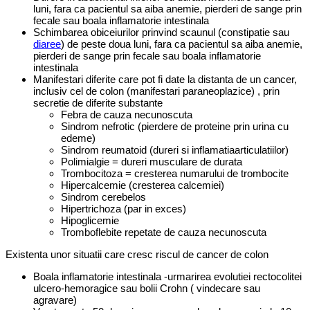
luni, fara ca pacientul sa aiba anemie, pierderi de sange prin
fecale sau boala inflamatorie intestinala
Schimbarea obiceiurilor prinvind scaunul (constipatie sau
diaree
) de peste doua luni, fara ca pacientul sa aiba anemie,
pierderi de sange prin fecale sau boala inflamatorie
intestinala
Manifestari diferite care pot fi date la distanta de un cancer,
inclusiv cel de colon (manifestari paraneoplazice) , prin
secretie de diferite substante
Febra de cauza necunoscuta
Sindrom nefrotic (pierdere de proteine prin urina cu
edeme)
Sindrom reumatoid (dureri si inflamatiaarticulatiilor)
Polimialgie = dureri musculare de durata
Trombocitoza = cresterea numarului de trombocite
Hipercalcemie (cresterea calcemiei)
Sindrom cerebelos
Hipertrichoza (par in exces)
Hipoglicemie
Tromboflebite repetate de cauza necunoscuta
Existenta unor situatii care cresc riscul de cancer de colon
Boala inflamatorie intestinala -urmarirea evolutiei rectocolitei
ulcero-hemoragice sau bolii Crohn ( vindecare sau
agravare)