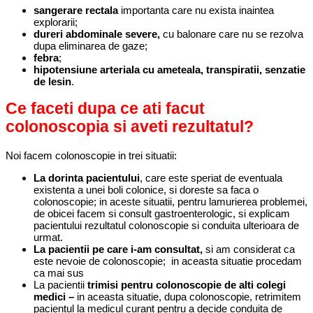
sangerare rectala
importanta care nu exista inaintea
explorarii;
dureri abdominale severe,
cu balonare care nu se rezolva
dupa eliminarea de gaze;
febra
;
hipotensiune arteriala cu ameteala, transpiratii, senzatie
de lesin
.
Ce faceti dupa ce ati facut
colonoscopia si aveti rezultatul?
Noi facem colonoscopie in trei situatii:
La dorinta pacientului
, care este speriat de eventuala
existenta a unei boli colonice, si doreste sa faca o
colonoscopie; in aceste situatii, pentru lamurierea problemei,
de obicei facem si consult gastroenterologic, si explicam
pacientului rezultatul colonoscopie si conduita ulterioara de
urmat.
La pacientii pe care i-am consultat,
si am considerat ca
este nevoie de colonoscopie; in aceasta situatie procedam
ca mai sus
La pacientii
trimisi pentru colonoscopie de alti colegi
medici –
in aceasta situatie, dupa colonoscopie, retrimitem
pacientul la medicul curant pentru a decide conduita de