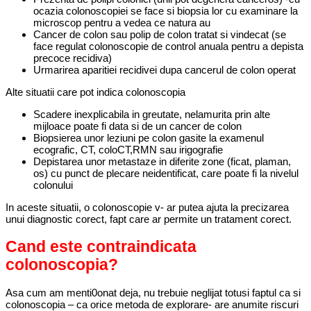
ocazia colonoscopiei se face si biopsia lor cu examinare la
microscop pentru a vedea ce natura au
Cancer de colon sau polip de colon tratat si vindecat (se
face regulat colonoscopie de control anuala pentru a depista
precoce recidiva)
Urmarirea aparitiei recidivei dupa cancerul de colon operat
Alte situatii care pot indica colonoscopia
Scadere inexplicabila in greutate, nelamurita prin alte
mijloace poate fi data si de un cancer de colon
Biopsierea unor leziuni pe colon gasite la examenul
ecografic, CT, coloCT,RMN sau irigografie
Depistarea unor metastaze in diferite zone (ficat, plaman,
os) cu punct de plecare neidentificat, care poate fi la nivelul
colonului
In aceste situatii, o colonoscopie v- ar putea ajuta la precizarea
unui diagnostic corect, fapt care ar permite un tratament corect.
Cand este contraindicata
colonoscopia?
Asa cum am menti0onat deja, nu trebuie neglijat totusi faptul ca si
colonoscopia – ca orice metoda de explorare- are anumite riscuri