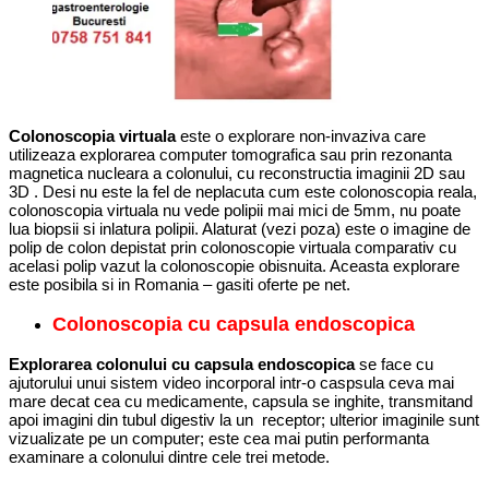
Colonoscopia virtuala
este o explorare non-invaziva care
utilizeaza explorarea computer tomografica sau prin rezonanta
magnetica nucleara a colonului, cu reconstructia imaginii 2D sau
3D . Desi nu este la fel de neplacuta cum este colonoscopia reala,
colonoscopia virtuala nu vede polipii mai mici de 5mm, nu poate
lua biopsii si inlatura polipii. Alaturat (vezi poza) este o imagine de
polip de colon depistat prin colonoscopie virtuala comparativ cu
acelasi polip vazut la colonoscopie obisnuita. Aceasta explorare
este posibila si in Romania – gasiti oferte pe net.
Colonoscopia cu capsula endoscopica
Explorarea colonului cu capsula endoscopica
se face cu
ajutorului unui sistem video incorporal intr-o caspsula ceva mai
mare decat cea cu medicamente, capsula se inghite, transmitand
apoi imagini din tubul digestiv la un receptor; ulterior imaginile sunt
vizualizate pe un computer; este cea mai putin performanta
examinare a colonului dintre cele trei metode.