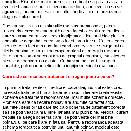
complica.Riscul cel mai mare este ca o boala sa para a avea o
evolutie blanda cel putin o perioada de timp, apoi evolutia sa se
agraveze, facand necesar consultul medical pentru precizarea
diagnosticului corect.
Daca sunteti in una din situatiile mai sus menttionate, pentru
linistea dvs cred ca este mai bine sa faceti o evaluare medicala
care sa arata ca nu aveti ceva ingrijorator , deci mai bine platiti o
consultatie degeaba, decat sa o faceti prea tarziu .Cel mai corect
lucru este sa faci asa cum faci cand observi ca se scurge putin
ulei la masina , nu o lasi sa crape motorul ci mergi la mecanic.
Este normal sa ai aceeasi grija de propriul organism, mai ales ca
piesele de schimb nu exista.. Cu bani nu poti sa iti cumperi
sanatate, poti doar beneficia de o ingrijire medicala mai buna.
Care este cel mai bun tratament si regim pentru colon?
In privinta tratamentelor medicale, daca diagnosticul este corect,
nu exista tratament bun si tratament rau, in fiecare boala exista
scheme de tratament recomandate, mai multe scheme corecte..
Problema este ca fiecare bolnav are anumite caracteristici,
anumite.. sensibilitati care fac ca o schema de tratament corecta
sa i se potriveasca mai bine, iar alta mai putin bine. Medicul curant
trebuie sa aleaga schema care i se potriveste cel mai bine
bolnavului pe care il are in fata sa. Pentru a recomanda aceasta
schema terapeutica potrivita unui anumit bolnav, medicul este