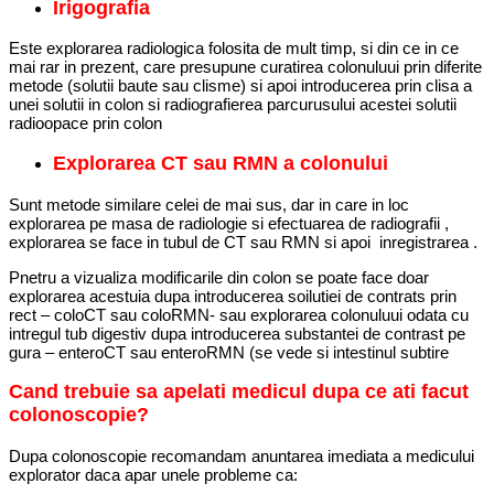
Irigografia
Este explorarea radiologica folosita de mult timp, si din ce in ce
mai rar in prezent, care presupune curatirea colonuluui prin diferite
metode (solutii baute sau clisme) si apoi introducerea prin clisa a
unei solutii in colon si radiografierea parcurusului acestei solutii
radioopace prin colon
Explorarea CT sau RMN a colonului
Sunt metode similare celei de mai sus, dar in care in loc
explorarea pe masa de radiologie si efectuarea de radiografii ,
explorarea se face in tubul de CT sau RMN si apoi inregistrarea .
Pnetru a vizualiza modificarile din colon se poate face doar
explorarea acestuia dupa introducerea soilutiei de contrats prin
rect – coloCT sau coloRMN- sau explorarea colonuluui odata cu
intregul tub digestiv dupa introducerea substantei de contrast pe
gura – enteroCT sau enteroRMN (se vede si intestinul subtire
Cand trebuie sa apelati medicul dupa ce ati facut
colonoscopie?
Dupa colonoscopie recomandam anuntarea imediata a medicului
explorator daca apar unele probleme ca: