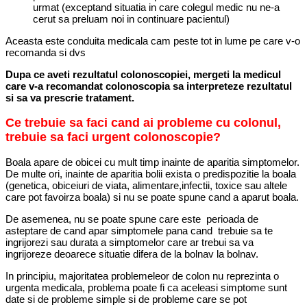
urmat (exceptand situatia in care colegul medic nu ne-a
cerut sa preluam noi in continuare pacientul)
Aceasta este conduita medicala cam peste tot in lume pe care v-o
recomanda si dvs
Dupa ce aveti rezultatul colonoscopiei, mergeti la medicul
care v-a recomandat colonoscopia sa interpreteze rezultatul
si sa va prescrie tratament.
Ce trebuie sa faci cand ai probleme cu colonul,
trebuie sa faci urgent colonoscopie?
Boala apare de obicei cu mult timp inainte de aparitia simptomelor.
De multe ori, inainte de aparitia bolii exista o predispozitie la boala
(genetica, obiceiuri de viata, alimentare,infectii, toxice sau altele
care pot favoirza boala) si nu se poate spune cand a aparut boala.
De asemenea, nu se poate spune care este perioada de
asteptare de cand apar simptomele pana cand trebuie sa te
ingrijorezi sau durata a simptomelor care ar trebui sa va
ingrijoreze deoarece situatie difera de la bolnav la bolnav.
In principiu, majoritatea problemeleor de colon nu reprezinta o
urgenta medicala, problema poate fi ca aceleasi simptome sunt
date si de probleme simple si de probleme care se pot