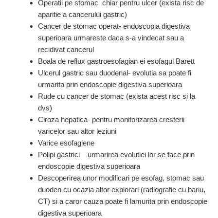
Operatii pe stomac chiar pentru ulcer (exista risc de
aparitie a cancerului gastric)
Cancer de stomac operat- endoscopia digestiva
superioara urmareste daca s-a vindecat sau a
recidivat cancerul
Boala de reflux gastroesofagian ei esofagul Barett
Ulcerul gastric sau duodenal- evolutia sa poate fi
urmarita prin endoscopie digestiva superioara
Rude cu cancer de stomac (exista acest risc si la
dvs)
Ciroza hepatica- pentru monitorizarea cresterii
varicelor sau altor leziuni
Varice esofagiene
Polipi gastrici – urmarirea evolutiei lor se face prin
endoscopie digestiva superioara
Descoperirea unor modificari pe esofag, stomac sau
duoden cu ocazia altor explorari (radiografie cu bariu,
CT) si a caror cauza poate fi lamurita prin endoscopie
digestiva superioara