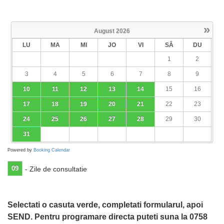
»
August
2026
LU
MA
MI
JO
VI
SÂ
DU
1
2
3
4
5
6
7
8
9
10
11
12
13
14
15
16
17
18
19
20
21
22
23
24
25
26
27
28
29
30
31
Powered by
Booking Calendar
09
- Zile de consultatie
Selectati o casuta verde, completati formularul, apoi
SEND. Pentru programare directa puteti suna la 0758