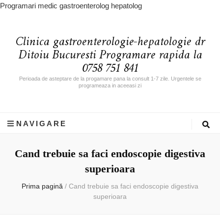
Programari medic gastroenterolog hepatolog
Clinica gastroenterologie-hepatologie dr
Ditoiu Bucuresti Programare rapida la
0758 751 841
Perioada de asteptare de la progamare pana la consult 1-7 zile. Urgentele se
programeaza in aceeasi zi
NAVIGARE
Cand trebuie sa faci endoscopie digestiva
superioara
Prima pagină
/
Cand trebuie sa faci endoscopie digestiva
superioara