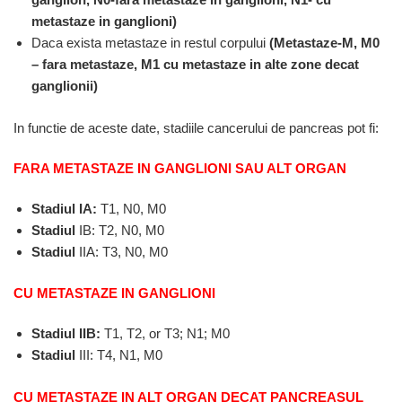
metastaze in ganglioni)
Daca exista metastaze in restul corpului
(Metastaze-M, M0
– fara metastaze, M1 cu metastaze in alte zone decat
ganglionii)
In functie de aceste date, stadiile cancerului de pancreas pot fi:
FARA
METASTAZE IN GANGLIONI SAU ALT ORGAN
Stadiul IA:
T1, N0, M0
Stadiul
IB: T2, N0, M0
Stadiul
IIA: T3, N0, M0
CU METASTAZE IN GANGLIONI
Stadiul
IIB:
T1, T2, or T3; N1; M0
Stadiul
III: T4, N1, M0
CU METASTAZE IN ALT ORGAN DECAT PANCREASUL