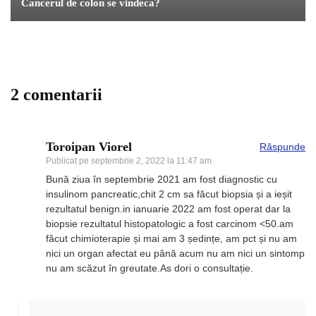
Cancerul de colon se vindeca?
2 comentarii
Toroipan Viorel
Răspunde
Publicat pe
septembrie 2, 2022 la 11:47 am
Bună ziua în septembrie 2021 am fost diagnostic cu
insulinom pancreatic,chit 2 cm sa făcut biopsia și a ieșit
rezultatul benign.in ianuarie 2022 am fost operat dar la
biopsie rezultatul histopatologic a fost carcinom <50.am
făcut chimioterapie și mai am 3 ședințe, am pct și nu am
nici un organ afectat eu până acum nu am nici un sintomp
nu am scăzut în greutate.As dori o consultație.