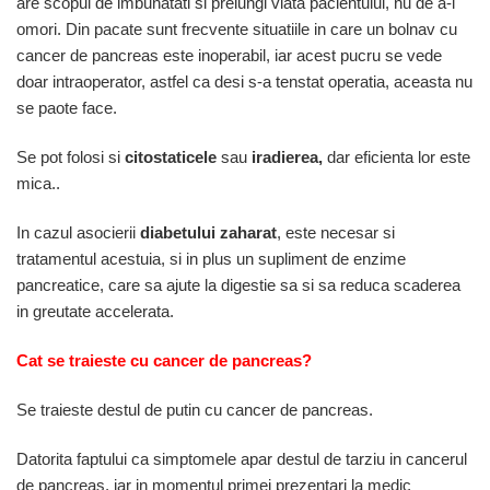
are scopul de imbunatati si prelungi viata pacientului, nu de a-l
omori. Din pacate sunt frecvente situatiile in care un bolnav cu
cancer de pancreas este inoperabil, iar acest pucru se vede
doar intraoperator, astfel ca desi s-a tenstat operatia, aceasta nu
se paote face.
Se pot folosi si
citostaticele
sau
iradierea,
dar eficienta lor este
mica..
In cazul asocierii
diabetului zaharat
, este necesar si
tratamentul acestuia, si in plus un supliment de enzime
pancreatice, care sa ajute la digestie sa si sa reduca scaderea
in greutate accelerata.
Cat se traieste cu cancer de pancreas?
Se traieste destul de putin cu cancer de pancreas.
Datorita faptului ca simptomele apar destul de tarziu in cancerul
de pancreas, iar in momentul primei prezentari la medic