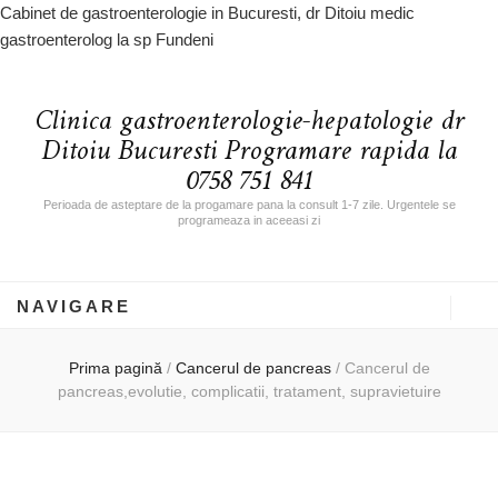
Cabinet de gastroenterologie in Bucuresti, dr Ditoiu medic
gastroenterolog la sp Fundeni
Clinica gastroenterologie-hepatologie dr
Ditoiu Bucuresti Programare rapida la
0758 751 841
Perioada de asteptare de la progamare pana la consult 1-7 zile. Urgentele se
programeaza in aceeasi zi
NAVIGARE
Prima pagină
/
Cancerul de pancreas
/
Cancerul de
pancreas,evolutie, complicatii, tratament, supravietuire