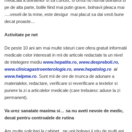
medicala a bolnavilor si sa cunosc si omul nu numai bolnavul si
pe de alta parte, bolile fiind mai putin grave, bolnavii pleaca mai
….veseli de la mine, este desigur mai placut sa dai vesti bune
decat proaste…
Activitate pe net
De peste 10 ani am mai multe siteuri care ofera gratuit informatii
medicale celor interesati in mii de articole redactate la un nivel
de intelegere mediu
www.hepatite.ro
,
www.despreboli.ro
,
www.clinicagastroenterologie.ro, www.hepatolog.ro
si
www.helpme.ro
.
Sunt mii de ore de munca de adunare a
materialelor, redactare, verificare si reverificare a textelor si
punere la zi a articolelor medicale (care trebuiesc aduse la zi
permanent).
Va urez sanatate maxima si… sa nu aveti nevoie de medic,
decat pentru controalele de rutina
Am multe solicitari la cabinet , pe unii bolnavi ii stiu de multi ani,