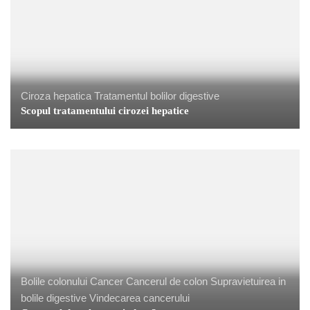
Ciroza hepatica
Tratamentul bolilor digestive
Scopul tratamentului cirozei hepatice
Bolile colonului
Cancer
Cancerul de colon
Supravietuirea in
bolile digestive
Vindecarea cancerului