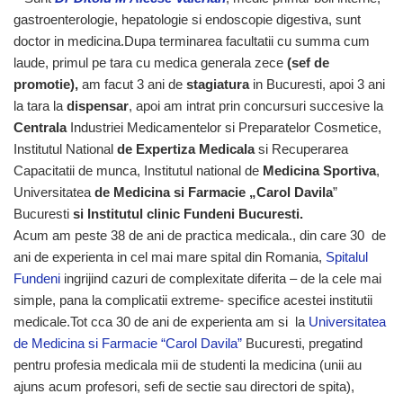
gastroenterologie, hepatologie si endoscopie digestiva, sunt
doctor in medicina.Dupa terminarea facultatii cu summa cum
laude, primul pe tara cu medica generala zece
(sef de
promotie),
am facut 3 ani de
stagiatura
in Bucuresti, apoi 3 ani
la tara la
dispensar
, apoi am intrat prin concursuri succesive la
Centrala
Industriei Medicamentelor si Preparatelor Cosmetice,
Institutul National
de Expertiza Medicala
si Recuperarea
Capacitatii de munca, Institutul national de
Medicina Sportiva
,
Universitatea
de Medicina si Farmacie „Carol Davila
”
Bucuresti
si Institutul clinic Fundeni Bucuresti.
Acum am peste 38 de ani de practica medicala., din care 30 de
ani de experienta in cel mai mare spital din Romania,
Spitalul
Fundeni
ingrijind cazuri de complexitate diferita – de la cele mai
simple, pana la complicatii extreme- specifice acestei institutii
medicale.Tot cca 30 de ani de experienta am si la
Universitatea
de Medicina si Farmacie “Carol Davila”
Bucuresti, pregatind
pentru profesia medicala mii de studenti la medicina (unii au
ajuns acum profesori, sefi de sectie sau directori de spita),