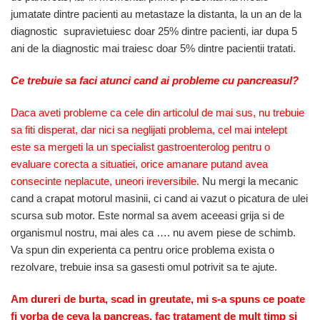
jumatate dintre pacienti au metastaze la distanta, la un an de la
diagnostic supravietuiesc doar 25% dintre pacienti, iar dupa 5
ani de la diagnostic mai traiesc doar 5% dintre pacientii tratati.
Ce trebuie sa faci atunci cand ai probleme cu pancreasul?
Daca aveti probleme ca cele din articolul de mai sus, nu trebuie
sa fiti disperat, dar nici sa neglijati problema, cel mai intelept
este sa mergeti la un specialist gastroenterolog pentru o
evaluare corecta a situatiei, orice amanare putand avea
consecinte neplacute, uneori ireversibile.
Nu mergi la mecanic
cand a crapat motorul masinii, ci cand ai vazut o picatura de ulei
scursa sub motor. Este normal sa avem aceeasi grija si de
organismul nostru, mai ales ca …. nu avem piese de schimb.
Va spun din experienta ca pentru orice problema exista o
rezolvare, trebuie insa sa gasesti omul potrivit sa te ajute.
Am dureri de burta, scad in greutate, mi s-a spuns ce poate
fi vorba de ceva la pancreas, fac tratament de mult timp si