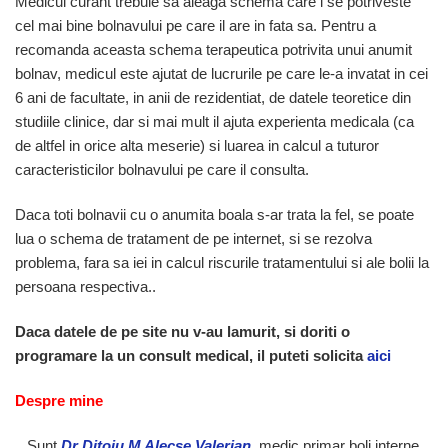
Medicul curant trebuie sa aleaga schema care i se potriveste
cel mai bine bolnavului pe care il are in fata sa. Pentru a
recomanda aceasta schema terapeutica potrivita unui anumit
bolnav, medicul este ajutat de lucrurile pe care le-a invatat in cei
6 ani de facultate, in anii de rezidentiat, de datele teoretice din
studiile clinice, dar si mai mult il ajuta experienta medicala (ca
de altfel in orice alta meserie) si luarea in calcul a tuturor
caracteristicilor bolnavului pe care il consulta.
Daca toti bolnavii cu o anumita boala s-ar trata la fel, se poate
lua o schema de tratament de pe internet, si se rezolva
problema, fara sa iei in calcul riscurile tratamentului si ale bolii la
persoana respectiva..
Daca datele de pe site nu v-au lamurit, si doriti o
programare la un consult medical, il puteti solicita
aici
Despre min
e
Sunt
Dr Ditoiu M Alecse Valerian
, medic primar boli interne,