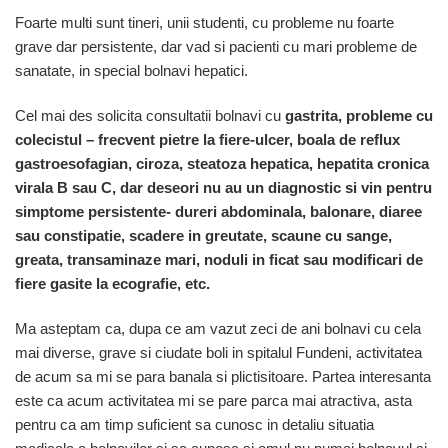
Foarte multi sunt tineri, unii studenti, cu probleme nu foarte
grave dar persistente, dar vad si pacienti cu mari probleme de
sanatate, in special bolnavi hepatici.
Cel mai des solicita consultatii bolnavi cu
gastrita, probleme cu
colecistul – frecvent pietre la fiere-ulcer, boala de reflux
gastroesofagian, ciroza, steatoza hepatica, hepatita cronica
virala B sau C, dar deseori nu au un diagnostic si vin pentru
simptome persistente- dureri abdominala, balonare, diaree
sau constipatie, scadere in greutate, scaune cu sange,
greata, transaminaze mari, noduli in ficat sau modificari de
fiere gasite la ecografie, etc.
Ma asteptam ca, dupa ce am vazut zeci de ani bolnavi cu cela
mai diverse, grave si ciudate boli in spitalul Fundeni, activitatea
de acum sa mi se para banala si plictisitoare. Partea interesanta
este ca acum activitatea mi se pare parca mai atractiva, asta
pentru ca am timp suficient sa cunosc in detaliu situatia