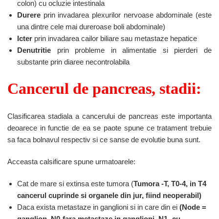
colon) cu ocluzie intestinala
Durere
prin invadarea plexurilor nervoase abdominale (este
una dintre cele mai dureroase boli abdominale)
Icter
prin invadarea cailor biliare sau metastaze hepatice
Denutritie
prin probleme in alimentatie si pierderi de
substante prin diaree necontrolabila
Cancerul de pancreas, stadii:
Clasificarea stadiala a cancerului de pancreas este importanta
deoarece in functie de ea se paote spune ce tratament trebuie
sa faca bolnavul respectiv si ce sanse de evolutie buna sunt.
Acceasta calsificare spune urmatoarele:
Cat de mare si extinsa este tumora (
Tumora -T, T0-4, in T4
cancerul cuprinde si organele din jur, fiind neoperabil)
Daca exista metastaze in ganglioni si in care din ei
(Node =
ganglion, N0-fara metastaze in ganglioni, N1- cu