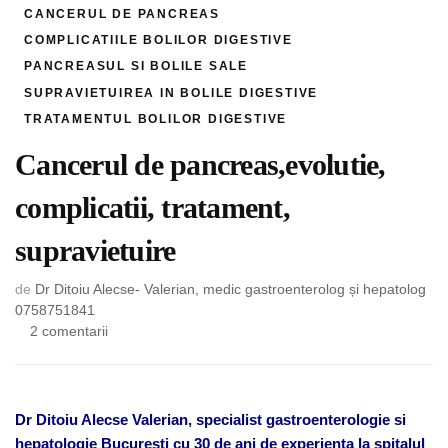
CANCERUL DE PANCREAS
COMPLICATIILE BOLILOR DIGESTIVE
PANCREASUL SI BOLILE SALE
SUPRAVIETUIREA IN BOLILE DIGESTIVE
TRATAMENTUL BOLILOR DIGESTIVE
Cancerul de pancreas,evolutie,
complicatii, tratament,
supravietuire
de
Dr Ditoiu Alecse- Valerian, medic gastroenterolog și hepatolog
0758751841
la
2 comentarii
Cancerul
de
pancreas,evolutie,
complicatii,
Dr Ditoiu Alecse Valerian, specialist gastroenterologie si
tratament,
hepatologie Bucuresti cu 30 de ani de experienta la spitalul