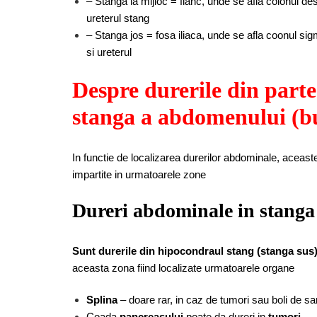
– Stanga la mijloc = flanc, unde se afla colonul de
ureterul stang
– Stanga jos = fosa iliaca, unde se afla coonul sig
si ureterul
Despre durerile din part
stanga a abdomenului (bu
In functie de localizarea durerilor abdominale, aceaste
impartite in urmatoarele zone
Dureri abdominale in stanga
Sunt durerile din hipocondraul stang (stanga sus)
aceasta zona fiind localizate urmatoarele organe
Splina
– doare rar, in caz de tumori sau boli de sa
Coada
pancreasului
poate da dureri in
tumori