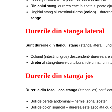
Rinichiul
stang- durerea este in spate si poate aj
Unghiul stang al intestinului gros (
colon
) – durerea
sange
Durerile din stanga lateral
Sunt durerile din flancul stang
(stanga lateral), un
Colonul (intestinul gros) descendent- durerea are 
Ureterul
stang-durere cu tulburari de urinat, urin tul
Durerile din stanga jos
Durerile din fosa iliaca stanga
(stanga jos) pot fi da
Boli de perete abdominal – hernie, zona zoster
Boli de colon sigmoid – durerea este asociata cu 