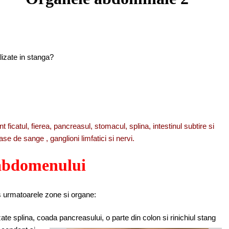
lizate in stanga?
icatul, fierea, pancreasul, stomacul, splina, intestinul subtire si
vase de sange , ganglioni limfatici si nervi.
 abdomenului
s urmatoarele zone si organe:
ate splina, coada pancreasului, o parte din colon si
rinichiul stang