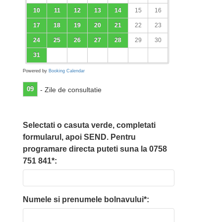
10
11
12
13
14
15
16
17
18
19
20
21
22
23
24
25
26
27
28
29
30
31
Powered by
Booking Calendar
09
- Zile de consultatie
Selectati o casuta verde, completati
formularul, apoi SEND. Pentru
programare directa puteti suna la 0758
751 841*:
Numele si prenumele bolnavului*: