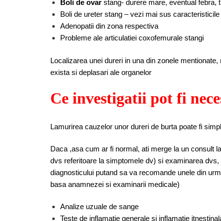
Boli de ovar
stang- durere mare, eventual febra, t
Boli de ureter stang – vezi mai sus caracteristicile 
Adenopatii din zona respectiva
Probleme ale articulatiei coxofemurale stangi
Localizarea unei dureri in una din zonele mentionat
exista si deplasari ale organelor
Ce investigatii pot fi nec
Lamurirea cauzelor unor dureri de burta poate fi simpla
Daca ,asa cum ar fi normal, ati merge la un consult 
dvs referitoare la simptomele dv) si examinarea dvs, 
diagnosticului putand sa va recomande unele din urmat
basa anamnezei si examinarii medicale)
Analize uzuale de sange
Teste de inflamatie generale si inflamatie itnestinal