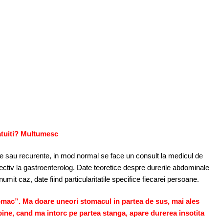
atuiti? Multumesc
ente sau recurente, in mod normal se face un consult la medicul de
ectiv la gastroenterolog. Date teoretice despre durerile abdominale
anumit caz, date fiind particularitatile specifice fiecarei persoane.
mac”. Ma doare uneori stomacul in partea de sus, mai ales
ine, cand ma intorc pe partea stanga, apare durerea insotita