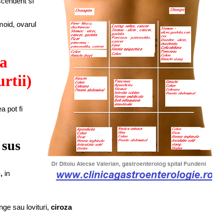
scendent si
moid, ovarul
ea
rtii)
a pot fi
 sus
,
in
nge sau lovituri,
ciroza