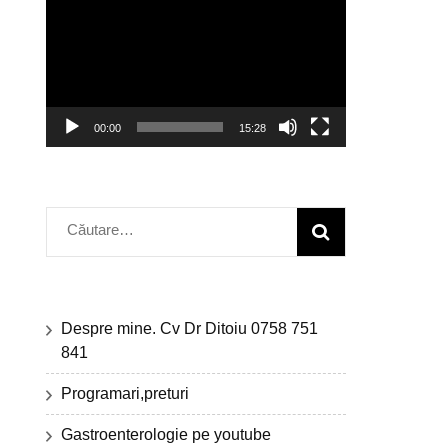
video
00:00
15:28
Caută
după:
Despre mine. Cv Dr Ditoiu 0758 751
841
Programari,preturi
Gastroenterologie pe youtube