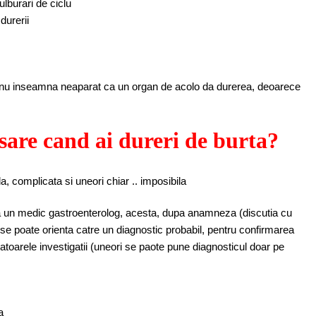
ulburari de ciclu
durerii
e, nu inseamna neaparat ca un organ de acolo da durerea, deoarece
esare cand ai dureri de burta?
, complicata si uneori chiar .. imposibila
la un medic gastroenterolog, acesta, dupa anamneza (discutia cu
se poate orienta catre un diagnostic probabil, pentru confirmarea
oarele investigatii (uneori se paote pune diagnosticul doar pe
a