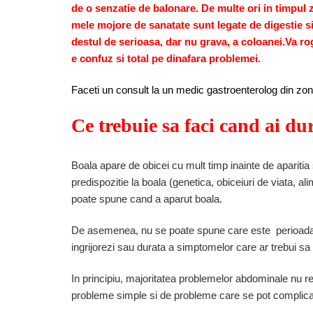
de o senzatie de balonare. De multe ori in timpul z
mele mojore de sanatate sunt legate de digestie si
destul de serioasa, dar nu grava, a coloanei.Va ro
e confuz si total pe dinafara problemei.
Faceti un consult la un medic gastroenterolog din zo
Ce trebuie sa faci cand ai du
Boala apare de obicei cu mult timp inainte de aparitia 
predispozitie la boala (genetica, obiceiuri de viata, ali
poate spune cand a aparut boala.
De asemenea, nu se poate spune care este perioada
ingrijorezi sau durata a simptomelor care ar trebui sa 
In principiu, majoritatea problemelor abdominale nu r
probleme simple si de probleme care se pot complica