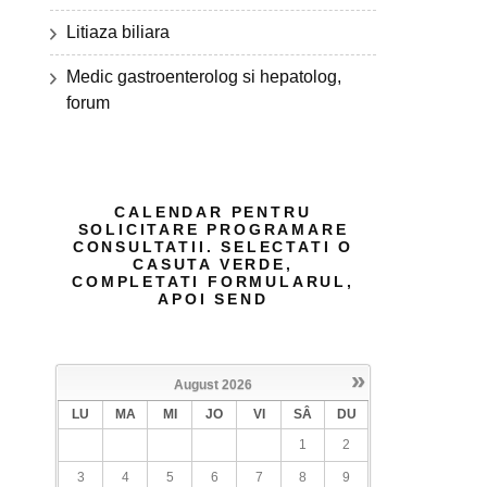
Litiaza biliara
Medic gastroenterolog si hepatolog,
forum
CALENDAR PENTRU
SOLICITARE PROGRAMARE
CONSULTATII. SELECTATI O
CASUTA VERDE,
COMPLETATI FORMULARUL,
APOI SEND
»
August
2026
LU
MA
MI
JO
VI
SÂ
DU
1
2
3
4
5
6
7
8
9