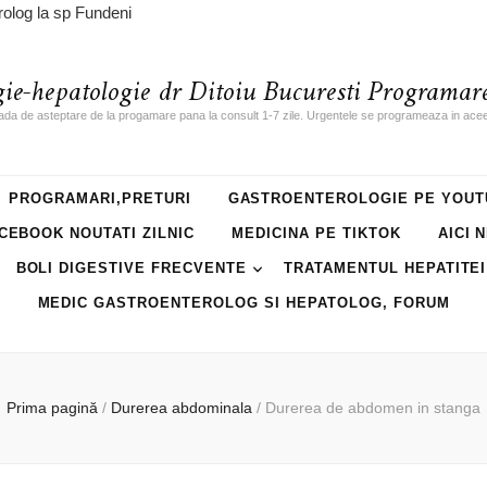
rolog la sp Fundeni
gie-hepatologie dr Ditoiu Bucuresti Programare
ada de asteptare de la progamare pana la consult 1-7 zile. Urgentele se programeaza in acee
PROGRAMARI,PRETURI
GASTROENTEROLOGIE PE YOUT
CEBOOK NOUTATI ZILNIC
MEDICINA PE TIKTOK
AICI 
BOLI DIGESTIVE FRECVENTE
TRATAMENTUL HEPATITEI
MEDIC GASTROENTEROLOG SI HEPATOLOG, FORUM
Prima pagină
/
Durerea abdominala
/
Durerea de abdomen in stanga