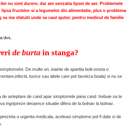
ilei nu simt durere, dar am senzatia lipsei de aer. Problemele
 lipsa fructelor si a legumelor din alimentatie, plus o problema
g sa ma sfatuiti unde sa caut ajutor, pentru medicul de familie
na dvs.
reri
de burta
in stanga?
simptomelor. De multe ori, inainte de aparitia bolii exista o
mentare,infectii, toxice sau altele care pot favoirza boala) si nu se
 de asteptare de cand apar simptomele pana cand trebuie sa te
va ingrijoreze deoarece situatie difera de la bolnav la bolnav.
eprezinta o urgenta medicala, aceleasi simptome pot fi date si de
.