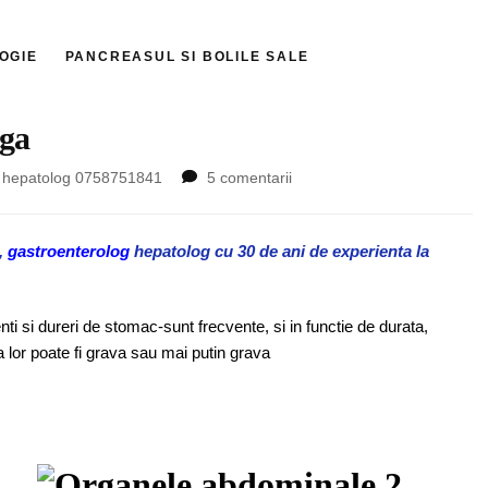
OGIE
PANCREASUL SI BOLILE SALE
nga
la
și hepatolog 0758751841
5 comentarii
Durerea
de
abdomen
i,
gastroenterolog
hepatolog cu 30 de ani de experienta la
in
stanga
i si dureri de stomac-sunt frecvente, si in functie de durata,
a lor poate fi grava sau mai putin grava