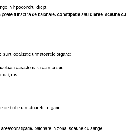
unge in hipocondrul drept
 poate fi insotita de balonare,
constipatie
sau
diaree
,
scaune cu
de sunt localizate urmatoarele organe:
aceleasi caracteristici ca mai sus
buri, rosii
te de bolile urmatoarelor organe :
diaree/constipatie, balonare in zona, scaune cu sange