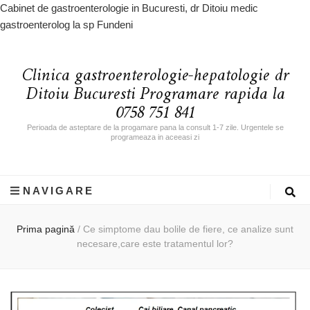
Cabinet de gastroenterologie in Bucuresti, dr Ditoiu medic
gastroenterolog la sp Fundeni
Clinica gastroenterologie-hepatologie dr
Ditoiu Bucuresti Programare rapida la
0758 751 841
Perioada de asteptare de la progamare pana la consult 1-7 zile. Urgentele se
programeaza in aceeasi zi
NAVIGARE
Prima pagină
/
Ce simptome dau bolile de fiere, ce analize sunt
necesare,care este tratamentul lor?