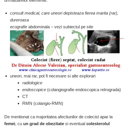
urmatoarelor elemente:
consult medical, care uneori depisteaza fierea marita (rar),
dureroasa
ecografie
abdominala – vezi subiectul pe site
uneori, mai rar, pot fi necesare si alte explorari
radiologice
endoscopice
(colangiografie endoscopica retrograda)
CT
RMN (colangio-RMN)
De mentionat ca majoritatea afectiunilor de colecist apar la
femei
, cu
un grad de obezitate
si eventual
colesterolul