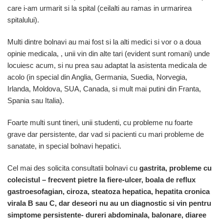
care i-am urmarit si la spital (ceilalti au ramas in urmarirea
spitalului).
Multi dintre bolnavi au mai fost si la alti medici si vor o a doua
opinie medicala, , unii vin din alte tari (evident sunt romani) unde
locuiesc acum, si nu prea sau adaptat la asistenta medicala de
acolo (in special din Anglia, Germania, Suedia, Norvegia,
Irlanda, Moldova, SUA, Canada, si mult mai putini din Franta,
Spania sau Italia).
Foarte multi sunt tineri, unii studenti, cu probleme nu foarte
grave dar persistente, dar vad si pacienti cu mari probleme de
sanatate, in special bolnavi hepatici.
Cel mai des solicita consultatii bolnavi cu
gastrita, probleme cu
colecistul – frecvent pietre la fiere-ulcer, boala de reflux
gastroesofagian, ciroza, steatoza hepatica, hepatita cronica
virala B sau C, dar deseori nu au un diagnostic si vin pentru
simptome persistente- dureri abdominala, balonare, diaree