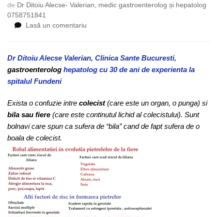
de
Dr Ditoiu Alecse- Valerian, medic gastroenterolog și hepatolog
0758751841
la
Lasă un comentariu
Ce
simptome
dau
Dr Ditoiu Alecse Valerian, Clinica Sante Bucuresti,
bolile
gastroenterolog
hepatolog cu 30 de ani de experienta la
de
spitalul Fundeni
fiere,
ce
Exista o confuzie intre
colecist
(care este un organ, o punga) si
analize
bila sau fiere
(care este continutul lichid al colecistului). Sunt
sunt
bolnavi care spun ca sufera de “bila” cand de fapt sufera de o
necesare,care
este
boala de colecist.
tratamentul
lor?