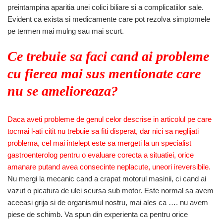
preintampina aparitia unei colici biliare si a complicatiilor sale.
Evident ca exista si medicamente care pot rezolva simptomele
pe termen mai mulng sau mai scurt.
Ce trebuie sa faci cand ai probleme
cu fierea mai sus mentionate care
nu se amelioreaza?
Daca aveti probleme de genul celor descrise in articolul pe care
tocmai l-ati citit nu trebuie sa fiti disperat, dar nici sa neglijati
problema, cel mai intelept este sa mergeti la un specialist
gastroenterolog pentru o evaluare corecta a situatiei, orice
amanare putand avea consecinte neplacute, uneori ireversibile.
Nu mergi la mecanic cand a crapat motorul masinii, ci cand ai
vazut o picatura de ulei scursa sub motor. Este normal sa avem
aceeasi grija si de organismul nostru, mai ales ca …. nu avem
piese de schimb. Va spun din experienta ca pentru orice