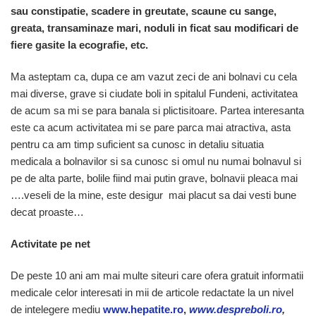
sau constipatie, scadere in greutate, scaune cu sange,
greata, transaminaze mari, noduli in ficat sau modificari de
fiere gasite la ecografie, etc.
Ma asteptam ca, dupa ce am vazut zeci de ani bolnavi cu cela
mai diverse, grave si ciudate boli in spitalul Fundeni, activitatea
de acum sa mi se para banala si plictisitoare. Partea interesanta
este ca acum activitatea mi se pare parca mai atractiva, asta
pentru ca am timp suficient sa cunosc in detaliu situatia
medicala a bolnavilor si sa cunosc si omul nu numai bolnavul si
pe de alta parte, bolile fiind mai putin grave, bolnavii pleaca mai
….veseli de la mine, este desigur mai placut sa dai vesti bune
decat proaste…
Activitate pe net
De peste 10 ani am mai multe siteuri care ofera gratuit informatii
medicale celor interesati in mii de articole redactate la un nivel
de intelegere mediu
www.hepatite.ro
,
www.despreboli.ro
,