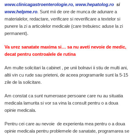
www.clinicagastroenterologie.ro, www.hepatolog.ro
si
www.helpme.ro
.
Sunt mii de ore de munca de adunare a
materialelor, redactare, verificare si reverificare a textelor si
punere la zi a articolelor medicale (care trebuiesc aduse la zi
permanent).
Va urez sanatate maxima si… sa nu aveti nevoie de medic,
decat pentru controalele de rutina
Am multe solicitari la cabinet , pe unii bolnavi ii stiu de multi ani,
altii vin cu rude sau prieteni, de aceea programarile sunt la 5-15
zile de la solicitare.
Am constat ca sunt numeroase persoane care nu au situatia
medicala lamurita si vor sa vina la consult pentru o a doua
opinie medicala.
Pentru cei care au nevoie de experienta mea pentru o a doua
opinie medicala pentru problemele de sanatate, programarea se