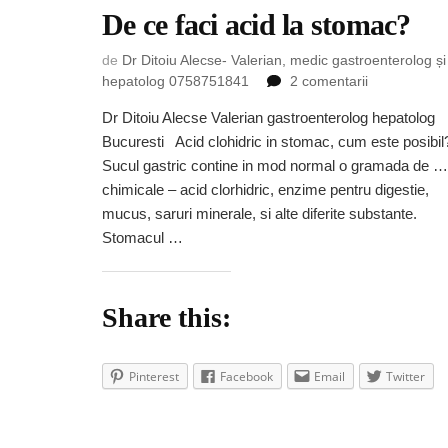
De ce faci acid la stomac?
de
Dr Ditoiu Alecse- Valerian, medic gastroenterolog și
la
hepatolog 0758751841
2 comentarii
De
Dr Ditoiu Alecse Valerian gastroenterolog hepatolog
ce
Bucuresti Acid clohidric in stomac, cum este posibil
faci
acid
Sucul gastric contine in mod normal o gramada de …
la
chimicale – acid clorhidric, enzime pentru digestie,
stomac?
mucus, saruri minerale, si alte diferite substante.
Stomacul …
Share this:
Pinterest
Facebook
Email
Twitter