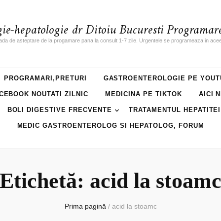
gie-hepatologie dr Ditoiu Bucuresti Programare
ada de asteptare de la progamare pana la consult 1-7 zile. Urgentele se programeaza in acee
PROGRAMARI,PRETURI
GASTROENTEROLOGIE PE YOUT
CEBOOK NOUTATI ZILNIC
MEDICINA PE TIKTOK
AICI 
BOLI DIGESTIVE FRECVENTE
TRATAMENTUL HEPATITEI
MEDIC GASTROENTEROLOG SI HEPATOLOG, FORUM
Etichetă: acid la stoam
Prima pagină
/
acid la stoamc