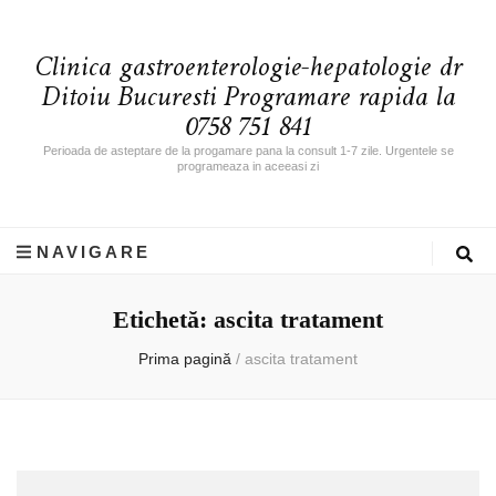
Clinica gastroenterologie-hepatologie dr
Ditoiu Bucuresti Programare rapida la
0758 751 841
Perioada de asteptare de la progamare pana la consult 1-7 zile. Urgentele se
programeaza in aceeasi zi
NAVIGARE
Etichetă: ascita tratament
Prima pagină
/
ascita tratament