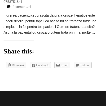
0758751841
la
4 comentarii
Ingrijirea
Ingrijirea pacientului cu ascita datorata cirozei hepatice este
pacientului
uneori dificila, pentru faptul ca ascita nu se trateaza totdeuna
cu
ascita-
simplu, si la fel pentru toti pacientii Cum se trateaza ascita?
paracenteza
Ascita la pacientul cu ciroza o putem trata prin mai multe …
Share this:
Pinterest
Facebook
Email
Twitter