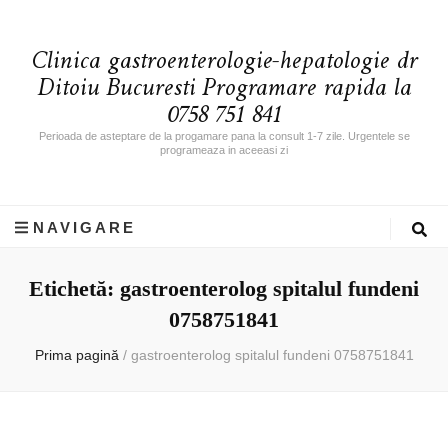
Clinica gastroenterologie-hepatologie dr
Ditoiu Bucuresti Programare rapida la
0758 751 841
Perioada de asteptare de la progamare pana la consult 1-7 zile. Urgentele se
programeaza in aceeasi zi
NAVIGARE
Etichetă: gastroenterolog spitalul fundeni
0758751841
Prima pagină
/
gastroenterolog spitalul fundeni 0758751841