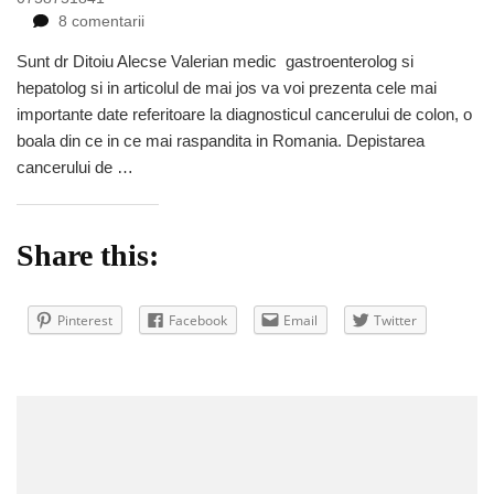
la
8 comentarii
Diagnosticul
Sunt dr Ditoiu Alecse Valerian medic gastroenterolog si
de
hepatolog si in articolul de mai jos va voi prezenta cele mai
cancer
de
importante date referitoare la diagnosticul cancerului de colon, o
colon
boala din ce in ce mai raspandita in Romania. Depistarea
cancerului de …
Share this:
Pinterest
Facebook
Email
Twitter