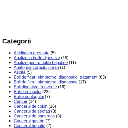
Categorii
Aciditatea crescuta
(5)
Analize in bolile digestive
(19)
Analize pentru bolile hepatice
(11)
Anatomia corpului uman
(1)
Ascita
(9)
Boli de ficat- simptome, diagnostic, tratament
(63)
Boli de fiere, simptome, diagnostic
(17)
Boli digestive frecvente
(16)
Bolile colonului
(23)
Bolile esofagului
(7)
Cancer
(14)
Cancerul de colon
(16)
Cancerul de esofag
(3)
Cancerul de pancreas
(3)
Cancerul gastric
(7)
Cancerul hepatic
(7)