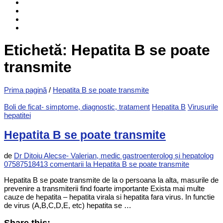
Etichetă: Hepatita B se poate
transmite
Prima pagină
/
Hepatita B se poate transmite
Boli de ficat- simptome, diagnostic, tratament
Hepatita B
Virusurile
hepatitei
Hepatita B se poate transmite
de
Dr Ditoiu Alecse- Valerian, medic gastroenterolog și hepatolog
0758751841
3 comentarii
la Hepatita B se poate transmite
Hepatita B se poate transmite de la o persoana la alta, masurile de
prevenire a transmiterii find foarte importante Exista mai multe
cauze de hepatita – hepatita virala si hepatita fara virus. In functie
de virus (A,B,C,D,E, etc) hepatita se …