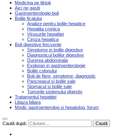
Medicina pe tiktok
Aici ne gasiti
Gastroenterologie-boli
Bolile ficatului
Analize pentru bolile hepatice
Hepatita cronica
Virusurile hepatitei
Ciroza hepatica
Boli digestive frecvente
Simptome in bolile digestive
Diagnosticul bolilor digestive
Durerea abdominala
Explorari in gastroenterologie
Bolile colonului
Boli de fiere, simptome, diagnostic
Pancreasul si bolile sale
Stomacul si bolile sale
Tumorile sistemului digestiv
Tratamentul hepatitei
Litiaza biliara
Medic gastroenterolog si hepatolog, forum
Caută după: