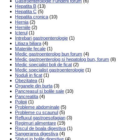
Gastroenterologie Fundeni forum
(6)
Hepatita B
(13)
Hepatita C
(5)
Hepatita cronica
(10)
Hernia
(2)
Herniile
(2)
Icterul
(1)
Intrebari gastroenterologie
(1)
Litiaza biliara
(4)
Materiile fecale
(1)
Medic gastroenterolog bun forum
(4)
Medic gastroenterolog si hepatolog bun, forum
(8)
Medic specialist boli de ficat
(2)
Medic specialist gastroenterologie
(1)
Noduli in ficat
(1)
Obezitatea
(1)
Organele din burta
(3)
Pancreasul si bolile sale
(10)
Pancreatita
(4)
Polipii
(1)
Probleme abdominale
(5)
Probleme cu scaunul
(5)
Refluxul gastroesofagian
(3)
Regimuri alimentare
(19)
Riscul de boala digestiva
(1)
Sangerarea digestiva
(4)
Sfaturi in bolile digestive
(4)