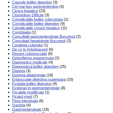
Cauzele bolilor digestive
(3)
Cel mai bun gastroenterolog
(3)
Ciroza hepatica
(23)
Clostridium Difficile
(3)
Complicatiile bolilor colecistului
(1)
Complicatiile bolilor digestive
(9)
Complicatiile cirozei hepatice
(11)
Constipatia
(1)
Consultatii gastroenterologie Bucuresti
(2)
Consultatii hepatologie Bucuresti
(2)
Curatirea colonului
(1)
De ce te imbolnavesti
(6)
Despre colonoscopie
(6)
Detoxifierea organismului
(2)
Diagnostice medicale
(4)
Diagnosticul bolilor digestive
(25)
Diareea
(3)
Durerea abdominala
(18)
Endoscopie digestiva superioara
(10)
Evolutia bolilor digestive
(4)
Explorari in gastroenterologie
(8)
Fecalele modificate
(1)
Ficatul marit
(7)
Flora intestinala
(6)
Gastrita
(4)
Gastroenterologie
(18)