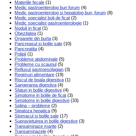
Materiile fecale
(1)
Medic gastroenterolog bun forum
(4)
Medic gastroenterolog si hepatolog bun, forum
(8)
Medic specialist boli de ficat
(2)
Medic specialist gastroenterologie
(1)
Noduli in ficat
(1)
Obezitatea
(1)
Organele din burta
(3)
Pancreasul si bolile sale
(10)
Pancreatita
(4)
Polipii
(1)
Probleme abdominale
(5)
Probleme cu scaunul
(5)
Refluxul gastroesofagian
(3)
Regimuri alimentare
(19)
Riscul de boala digestiva
(1)
Sangerarea digestiva
(4)
Sfaturi in bolile digestive
(4)
Simptome in bolile de ficat
(3)
Simptome in bolile digestive
(33)
Splina – probleme
(2)
Steatoza hepatica
(9)
Stomacul si bolile sale
(17)
Supravietuirea in bolile digestive
(3)
Transaminaze marite
(2)
Transaminazele
(4)