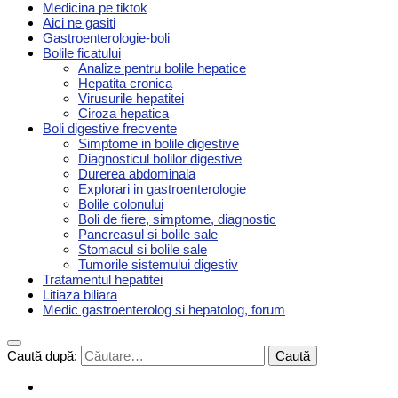
Medicina pe tiktok
Aici ne gasiti
Gastroenterologie-boli
Bolile ficatului
Analize pentru bolile hepatice
Hepatita cronica
Virusurile hepatitei
Ciroza hepatica
Boli digestive frecvente
Simptome in bolile digestive
Diagnosticul bolilor digestive
Durerea abdominala
Explorari in gastroenterologie
Bolile colonului
Boli de fiere, simptome, diagnostic
Pancreasul si bolile sale
Stomacul si bolile sale
Tumorile sistemului digestiv
Tratamentul hepatitei
Litiaza biliara
Medic gastroenterolog si hepatolog, forum
Caută după: