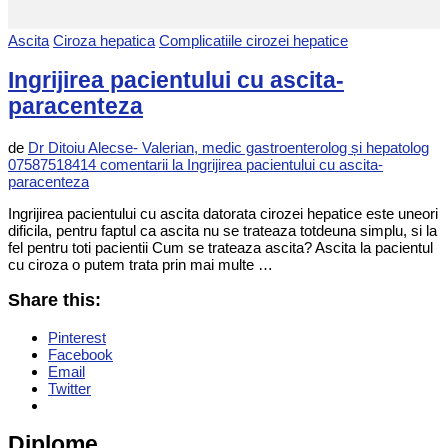
Ascita
Ciroza hepatica
Complicatiile cirozei hepatice
Ingrijirea pacientului cu ascita-
paracenteza
de
Dr Ditoiu Alecse- Valerian, medic gastroenterolog și hepatolog
0758751841
4 comentarii
la Ingrijirea pacientului cu ascita-
paracenteza
Ingrijirea pacientului cu ascita datorata cirozei hepatice este uneori
dificila, pentru faptul ca ascita nu se trateaza totdeuna simplu, si la
fel pentru toti pacientii Cum se trateaza ascita? Ascita la pacientul
cu ciroza o putem trata prin mai multe …
Share this:
Pinterest
Facebook
Email
Twitter
Diplome