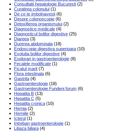
Consultatii hepatologie Bucuresti
(2)
Curatirea colonului
(1)
De ce te imbolnavesti
(6)
Despre colonoscopie
(6)
Detoxifierea organismului
(2)
Diagnostice medicale
(4)
Diagnosticul bolilor digestive
(25)
Diareea
(3)
Durerea abdominala
(18)
Endoscopie digestiva superioara
(10)
Evolutia bolilor digestive
(4)
Explorari in gastroenterologie
(8)
Fecalele modificate
(1)
Ficatul marit
(7)
Flora intestinala
(6)
Gastrita
(4)
Gastroenterologie
(18)
Gastroenterologie Fundeni forum
(6)
Hepatita B
(13)
Hepatita C
(5)
Hepatita cronica
(10)
Hernia
(2)
Herniile
(2)
Icterul
(1)
Intrebari gastroenterologie
(1)
Litiaza biliara
(4)