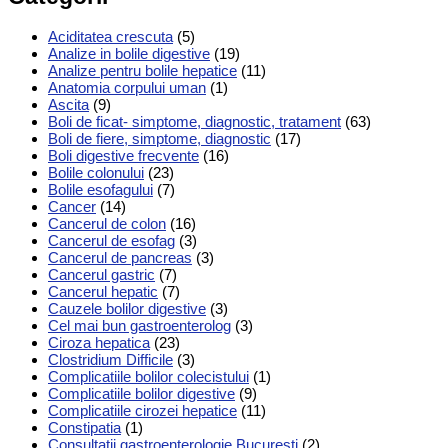
Aciditatea crescuta
(5)
Analize in bolile digestive
(19)
Analize pentru bolile hepatice
(11)
Anatomia corpului uman
(1)
Ascita
(9)
Boli de ficat- simptome, diagnostic, tratament
(63)
Boli de fiere, simptome, diagnostic
(17)
Boli digestive frecvente
(16)
Bolile colonului
(23)
Bolile esofagului
(7)
Cancer
(14)
Cancerul de colon
(16)
Cancerul de esofag
(3)
Cancerul de pancreas
(3)
Cancerul gastric
(7)
Cancerul hepatic
(7)
Cauzele bolilor digestive
(3)
Cel mai bun gastroenterolog
(3)
Ciroza hepatica
(23)
Clostridium Difficile
(3)
Complicatiile bolilor colecistului
(1)
Complicatiile bolilor digestive
(9)
Complicatiile cirozei hepatice
(11)
Constipatia
(1)
Consultatii gastroenterologie Bucuresti
(2)