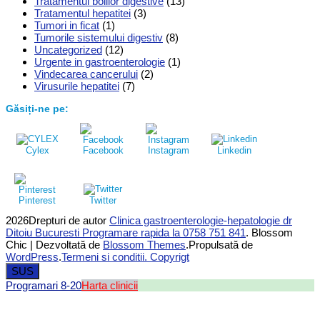
Tratamentul bolilor digestive
(13)
Tratamentul hepatitei
(3)
Tumori in ficat
(1)
Tumorile sistemului digestiv
(8)
Uncategorized
(12)
Urgente in gastroenterologie
(1)
Vindecarea cancerului
(2)
Virusurile hepatitei
(7)
Găsiți-ne pe:
Cylex
Facebook
Instagram
Linkedin
Pinterest
Twitter
2026Drepturi de autor
Clinica gastroenterologie-hepatologie dr
Ditoiu Bucuresti Programare rapida la 0758 751 841
.
Blossom
Chic | Dezvoltată de
Blossom Themes
.Propulsată de
WordPress
.
Termeni si conditii. Copyrigt
SUS
Programari 8-20
Harta clinicii