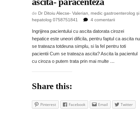
ascita- paracenteza
de
Dr Ditoiu Alecse- Valerian, medic gastroenterolog și
la
hepatolog 0758751841
4 comentarii
Ingrijirea
Ingrijirea pacientului cu ascita datorata cirozei
pacientului
hepatice este uneori dificila, pentru faptul ca ascita nu
cu
ascita-
se trateaza totdeuna simplu, si la fel pentru toti
paracenteza
pacientii Cum se trateaza ascita? Ascita la pacientul
cu ciroza o putem trata prin mai multe …
Share this:
Pinterest
Facebook
Email
Twitter