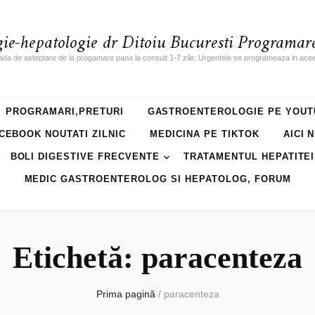
gie-hepatologie dr Ditoiu Bucuresti Programare
ada de asteptare de la progamare pana la consult 1-7 zile. Urgentele se programeaza in acee
PROGRAMARI,PRETURI
GASTROENTEROLOGIE PE YOUT
CEBOOK NOUTATI ZILNIC
MEDICINA PE TIKTOK
AICI 
BOLI DIGESTIVE FRECVENTE
TRATAMENTUL HEPATITEI
MEDIC GASTROENTEROLOG SI HEPATOLOG, FORUM
Etichetă: paracenteza
Prima pagină
/
paracenteza