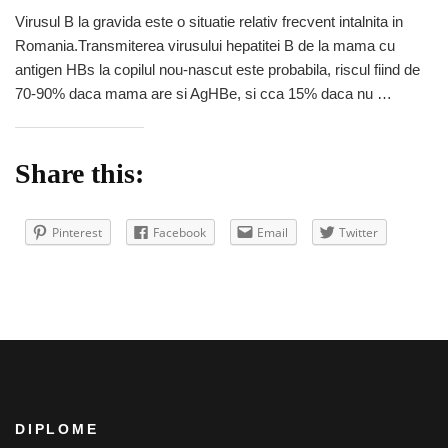
Virusul
Virusul B la gravida este o situatie relativ frecvent intalnita in
B
Romania.Transmiterea virusului hepatitei B de la mama cu
la
gravida
antigen HBs la copilul nou-nascut este probabila, riscul fiind de
70-90% daca mama are si AgHBe, si cca 15% daca nu …
Share this:
Pinterest
Facebook
Email
Twitter
DIPLOME