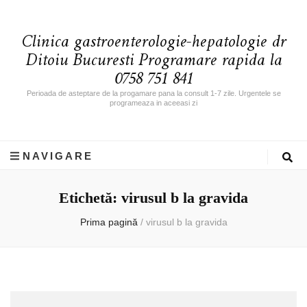
Clinica gastroenterologie-hepatologie dr
Ditoiu Bucuresti Programare rapida la
0758 751 841
Perioada de asteptare de la progamare pana la consult 1-7 zile. Urgentele se
programeaza in aceeasi zi
NAVIGARE
Etichetă: virusul b la gravida
Prima pagină
/
virusul b la gravida