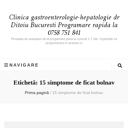
Clinica gastroenterologie-hepatologie dr
Ditoiu Bucuresti Programare rapida la
0758 751 841
Perioada de asteptare de la progamare pana la consult 1-7 zile. Urgentele se
programeaza in aceeasi zi
NAVIGARE
Etichetă: 15 simptome de ficat bolnav
Prima pagină
/
15 simptome de ficat bolnav