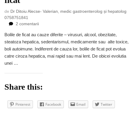
de
Dr Ditoiu Alecse- Valerian, medic gastroenterolog și hepatolog
0758751841
la
2 comentarii
Recomandari
Bolile de ficat au cauze diferite – virusuri, alcool, obezitate,
pentru
steatoza hepatica, sedentarismul, medicamente sau alte toxice,
bolnavii
de
boli autoimune. Indiferent de cauza lor, bolile de ficat pot evolua
ficat
catre ciroza hepatica, mai rapid sau mai lent. De obicei evolutia
unei …
Share this:
Pinterest
Facebook
Email
Twitter