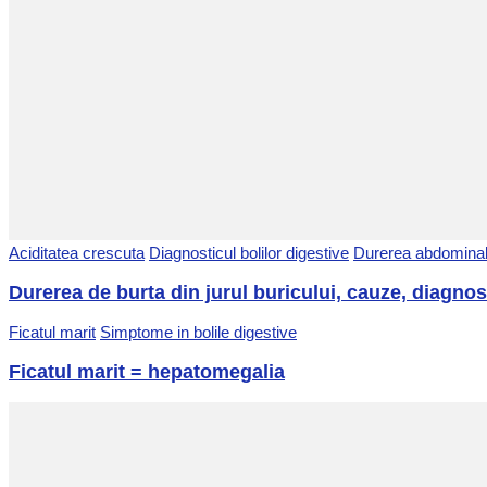
Aciditatea crescuta
Diagnosticul bolilor digestive
Durerea abdomina
Durerea de burta din jurul buricului, cauze, diagnos
Ficatul marit
Simptome in bolile digestive
Ficatul marit = hepatomegalia