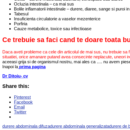
Ocluzia intestinala – ca mai sus
Bolile inflamatorii intestinale – durere, diaree, sange si puroi i
Tabesul
Insuficienta circulatorie a vaselor mezenterice
Porfiria
Cauze metabolice, toxice sau infectioase
Ce trebuie sa faci cand te doare toata b
Daca aveti probleme ca cele din articolul de mai sus, nu trebuie sa fi
situatiei, orice amanare putand avea consecinte neplacute, uneori ire
aceeasi grija si de organismul nostru, mai ales ca …. nu avem piese 
Inapoi la
prima pagina
Dr Ditoiu- cv
Share this:
Pinterest
Facebook
Email
Twitter
durere abdominala difuza
durere abdominala generalizata
durere de 