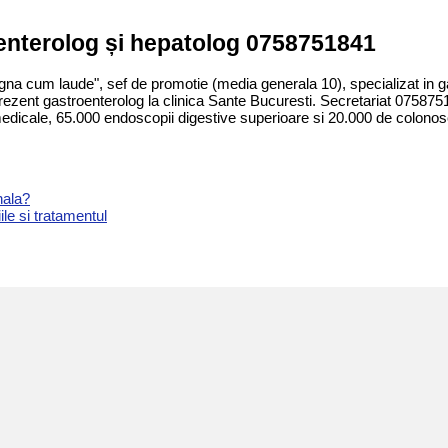
oenterolog și hepatolog 0758751841
gna cum laude", sef de promotie (media generala 10), specializat in ga
rezent gastroenterolog la clinica Sante Bucuresti. Secretariat 07587
edicale, 65.000 endoscopii digestive superioare si 20.000 de colonos
nala?
le si tratamentul