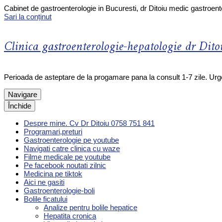
Cabinet de gastroenterologie in Bucuresti, dr Ditoiu medic gastroent
Sari la conținut
Clinica gastroenterologie-hepatologie dr Dito
Perioada de asteptare de la progamare pana la consult 1-7 zile. Ur
Navigare
Închide
Despre mine. Cv Dr Ditoiu 0758 751 841
Programari,preturi
Gastroenterologie pe youtube
Navigati catre clinica cu waze
Filme medicale pe youtube
Pe facebook noutati zilnic
Medicina pe tiktok
Aici ne gasiti
Gastroenterologie-boli
Bolile ficatului
Analize pentru bolile hepatice
Hepatita cronica