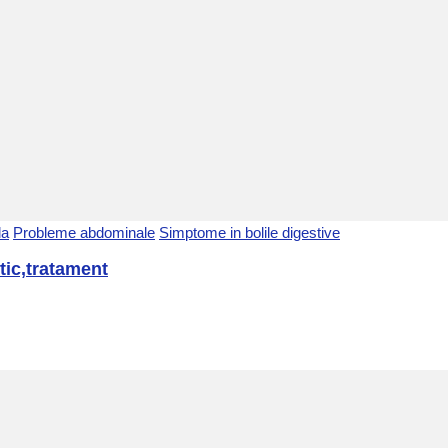
la
Probleme abdominale
Simptome in bolile digestive
tic,tratament