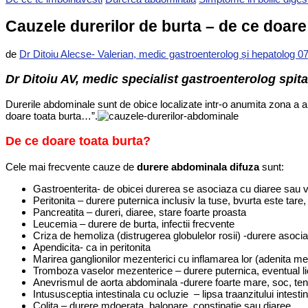
Cauzele durerilor de burta – de ce doare
de
Dr Ditoiu Alecse- Valerian, medic gastroenterolog și hepatolog 
Dr Ditoiu AV, medic specialist gastroenterolog spit
Durerile abdominale sunt de obice localizate intr-o anumita zona a 
doare toata burta…”.
De ce doare toata burta?
Cele mai frecvente cauze de
durere abdominala difuza
sunt:
Gastroenterita- de obicei durerea se asociaza cu diaree sau v
Peritonita – durere puternica inclusiv la tuse, bvurta este tare,
Pancreatita – dureri, diaree, stare foarte proasta
Leucemia – durere de burta, infectii frecvente
Criza de hemoliza (distrugerea globulelor rosii) -durere asoc
Apendicita- ca in peritonita
Marirea ganglionilor mezenterici cu inflamarea lor (adenita m
Tromboza vaselor mezenterice – durere puternica, eventual lic
Anevrismul de aorta abdominala -durere foarte mare, soc, ten
Intususceptia intestinala cu ocluzie – lipsa traanzitului intestin
Colita – durere mdoerata, balonare, constipatie sau diaree