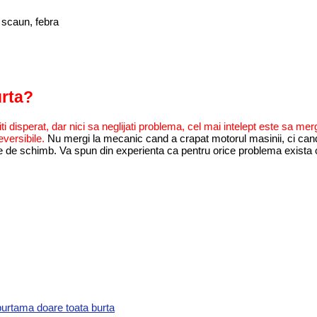
n scaun, febra
urta?
ti disperat, dar nici sa neglijati problema, cel mai intelept este sa me
versibile.
Nu mergi la mecanic cand a crapat motorul masinii, ci can
de schimb. Va spun din experienta ca pentru orice problema exista o r
burta
ma doare toata burta