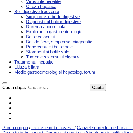
Virusurile hepatitei
Ciroza hepatica
Boli digestive frecvente
Simptome in bolile digestive
Diagnosticul bolilor digestive
Durerea abdominala
Explorari in gastroenterologie
Bolile colonului
Boli de fiere, simptome, diagnostic
Pancreasul si bolile sale
Stomacul si bolile sale
Tumorile sistemului digestiv
Tratamentul hepatitei
Litiaza biliara
Medic gastroenterolog si hepatolog, forum
Caută după:
Prima pagină
/
De ce te imbolnavesti
/
Cauzele durerilor de burta – 
De ce te imbolnavesti
Durerea abdominala
Simptome in bolile diges