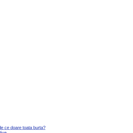
de ce doare toata burta?
tive