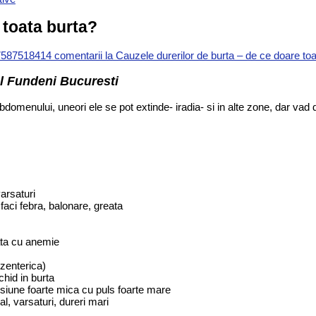
 toata burta?
0758751841
4 comentarii
la Cauzele durerilor de burta – de ce doare toa
al Fundeni Bucuresti
abdomenului, uneori ele se pot extinde- iradia- si in alte zone, dar 
arsaturi
 faci febra, balonare, greata
iata cu anemie
ezenterica)
hid in burta
siune foarte mica cu puls foarte mare
al, varsaturi, dureri mari