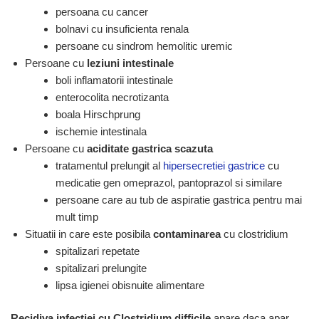
persoana cu
cancer
bolnavi cu
insuficienta renala
persoane cu sindrom hemolitic uremic
Persoane cu
leziuni intestinale
boli inflamatorii intestinale
enterocolita necrotizanta
boala Hirschprung
ischemie intestinala
Persoane cu
aciditate gastrica scazuta
tratamentul prelungit al
hipersecretiei gastrice
cu
medicatie gen omeprazol, pantoprazol si similare
persoane care au tub de aspiratie gastrica pentru mai
mult timp
Situatii in care este posibila
contaminarea
cu clostridium
spitalizari repetate
spitalizari prelungite
lipsa igienei obisnuite alimentare
Recidiva infectiei cu Clostridium difficile
apare daca apar