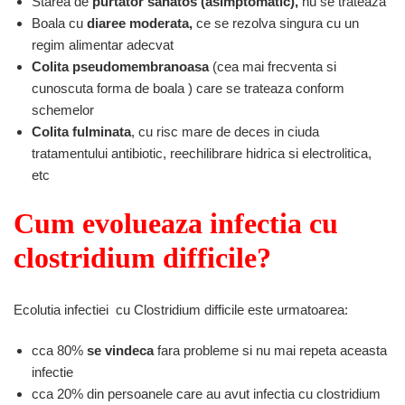
Starea de
purtator sanatos (asimptomatic),
nu se trateaza
Boala cu
diaree moderata,
ce se rezolva singura cu un
regim alimentar adecvat
Colita pseudomembranoasa
(cea mai frecventa si
cunoscuta forma de boala ) care se trateaza conform
schemelor
Colita fulminata
, cu risc mare de deces in ciuda
tratamentului antibiotic, reechilibrare hidrica si electrolitica,
etc
Cum evolueaza infectia cu
clostridium difficile?
Ecolutia infectiei cu Clostridium difficile este urmatoarea:
cca 80%
se vindeca
fara probleme si nu mai repeta aceasta
infectie
cca 20% din persoanele care au avut infectia cu clostridium