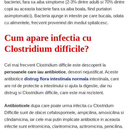
bacteriei, fara sa aiba simptome (2-3% dintre adulti si 70% dintre
copii au aceasta bacterie fara sa aiba boala, fiind purtatori
asimptomatici). Bacteria ajunge in intestin pe care bucala, odata
cu alimentele, frecvent provenind din mediul spitalicesc.
Cum apare infectia cu
Clostridium difficile?
Cel mai frecvent Clostridium difficile este descoperit la
persoanele care iau antibiotice
, deseori nejustificat. Aceste
antibiotice
distrug flora intestinala normala
intestinala, care
are rol de protectie a intestinului si ajuta la digestie, dar nu
distrug si Clostridium difficile, care este mai rezistent.
Antibioticele
dupa care poate urma infectia cu Clostridum
Difficille sunt de obicei cefalosporinele, ampicilina, amoxicilina si
clindamicina, iar cele mai putin implicate antibiotice in aceasta
infectie sunt eritromicina, claritromicina, azitromicina, penicilina.