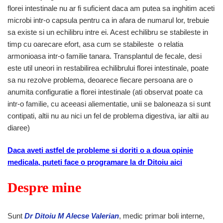
florei intestinale nu ar fi suficient daca am putea sa inghitim aceti
microbi intr-o capsula pentru ca in afara de numarul lor, trebuie
sa existe si un echilibru intre ei. Acest echilibru se stabileste in
timp cu oarecare efort, asa cum se stabileste o relatia
armonioasa intr-o familie tanara. Transplantul de fecale, desi
este util uneori in restabilirea echilibrului florei intestinale, poate
sa nu rezolve problema, deoarece fiecare persoana are o
anumita configuratie a florei intestinale (ati observat poate ca
intr-o familie, cu aceeasi aliementatie, unii se baloneaza si sunt
contipati, altii nu au nici un fel de problema digestiva, iar altii au
diaree)
Daca aveti astfel de probleme si doriti o a doua opinie
medicala, puteti face o programare la dr Ditoiu aici
Despre mine
Sunt
Dr Ditoiu M Alecse Valerian
, medic primar boli interne,