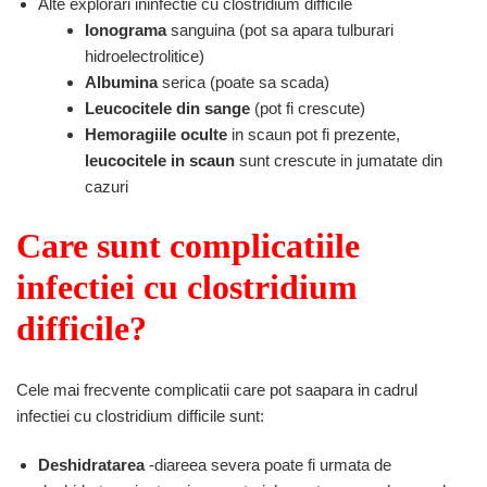
Alte explorari ininfectie cu clostridium difficile
Ionograma
sanguina (pot sa apara tulburari
hidroelectrolitice)
Albumina
serica (poate sa scada)
Leucocitele din sange
(pot fi crescute)
Hemoragiile oculte
in scaun pot fi prezente,
leucocitele in scaun
sunt crescute in jumatate din
cazuri
Care sunt complicatiile
infectiei cu clostridium
difficile?
Cele mai frecvente complicatii care pot saapara in cadrul
infectiei cu clostridium difficile sunt:
Deshidratarea
-diareea severa poate fi urmata de