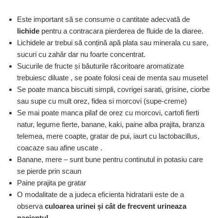
Este important să se consume o cantitate adecvată de
lichide
pentru a contracara pierderea de fluide de la diaree.
Lichidele ar trebui să conțină apă plata sau minerala cu sare,
sucuri cu zahăr dar nu foarte concentrat.
Sucurile de fructe și băuturile răcoritoare aromatizate
trebuiesc diluate , se poate folosi ceai de menta sau musetel
Se poate manca biscuiti simpli, covrigei sarati, grisine, ciorbe
sau supe cu mult orez, fidea si morcovi (supe-creme)
Se mai poate manca pilaf de orez cu morcovi, cartofi fierti
natur, legume fierte, banane, kaki, paine alba prajita, branza
telemea, mere coapte, gratar de pui, iaurt cu lactobacillus,
coacaze sau afine uscate .
Banane, mere – sunt bune pentru continutul in potasiu care
se pierde prin scaun
Paine prajita pe gratar
O modalitate de a judeca eficienta hidratarii este de a
observa
culoarea urinei și cât de frecvent urineaza
pacientul
.