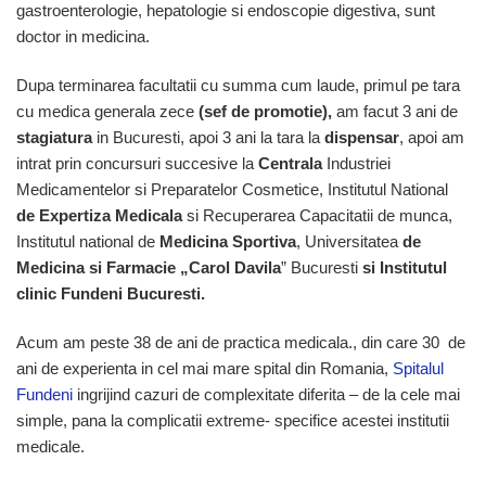
gastroenterologie, hepatologie si endoscopie digestiva, sunt
doctor in medicina.
Dupa terminarea facultatii cu summa cum laude, primul pe tara
cu medica generala zece
(sef de promotie),
am facut 3 ani de
stagiatura
in Bucuresti, apoi 3 ani la tara la
dispensar
, apoi am
intrat prin concursuri succesive la
Centrala
Industriei
Medicamentelor si Preparatelor Cosmetice, Institutul National
de Expertiza Medicala
si Recuperarea Capacitatii de munca,
Institutul national de
Medicina Sportiva
, Universitatea
de
Medicina si Farmacie „Carol Davila
” Bucuresti
si Institutul
clinic Fundeni Bucuresti.
Acum am peste 38 de ani de practica medicala., din care 30 de
ani de experienta in cel mai mare spital din Romania,
Spitalul
Fundeni
ingrijind cazuri de complexitate diferita – de la cele mai
simple, pana la complicatii extreme- specifice acestei institutii
medicale.