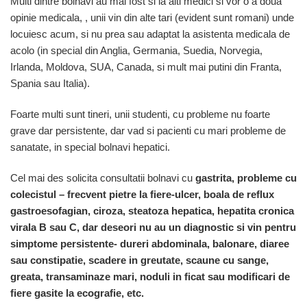
Multi dintre bolnavi au mai fost si la alti medici si vor o a doua
opinie medicala, , unii vin din alte tari (evident sunt romani) unde
locuiesc acum, si nu prea sau adaptat la asistenta medicala de
acolo (in special din Anglia, Germania, Suedia, Norvegia,
Irlanda, Moldova, SUA, Canada, si mult mai putini din Franta,
Spania sau Italia).
Foarte multi sunt tineri, unii studenti, cu probleme nu foarte
grave dar persistente, dar vad si pacienti cu mari probleme de
sanatate, in special bolnavi hepatici.
Cel mai des solicita consultatii bolnavi cu
gastrita, probleme cu
colecistul – frecvent pietre la fiere-ulcer, boala de reflux
gastroesofagian, ciroza, steatoza hepatica, hepatita cronica
virala B sau C, dar deseori nu au un diagnostic si vin pentru
simptome persistente- dureri abdominala, balonare, diaree
sau constipatie, scadere in greutate, scaune cu sange,
greata, transaminaze mari, noduli in ficat sau modificari de
fiere gasite la ecografie, etc.