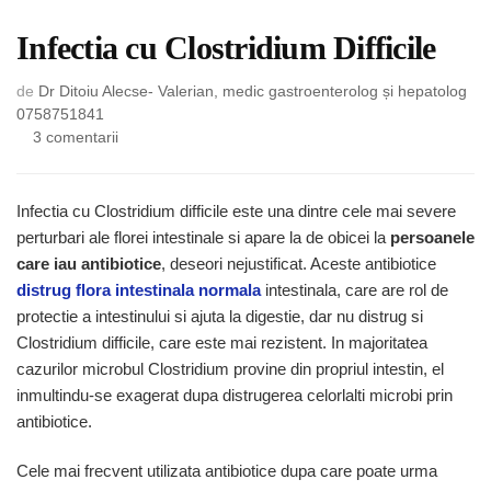
Infectia cu Clostridium Difficile
de
Dr Ditoiu Alecse- Valerian, medic gastroenterolog și hepatolog
0758751841
la
3 comentarii
Infectia
cu
Clostridium
Infectia cu Clostridium difficile este una dintre cele mai severe
Difficile
perturbari ale florei intestinale si apare la de obicei la
persoanele
care iau antibiotice
, deseori nejustificat. Aceste antibiotice
distrug flora intestinala normala
intestinala, care are rol de
protectie a intestinului si ajuta la digestie, dar nu distrug si
Clostridium difficile, care este mai rezistent. In majoritatea
cazurilor microbul Clostridium provine din propriul intestin, el
inmultindu-se exagerat dupa distrugerea celorlalti microbi prin
antibiotice.
Cele mai frecvent utilizata antibiotice dupa care poate urma