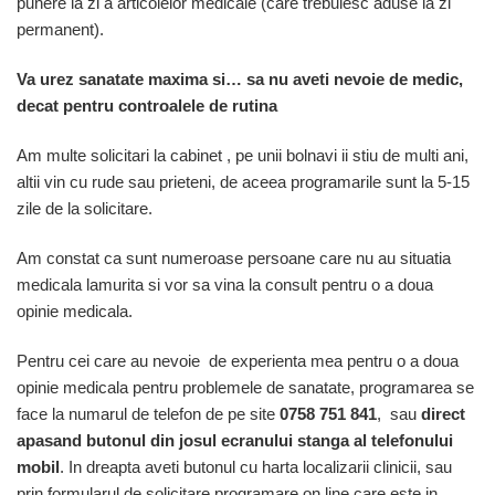
punere la zi a articolelor medicale (care trebuiesc aduse la zi
permanent).
Va urez sanatate maxima si… sa nu aveti nevoie de medic,
decat pentru controalele de rutina
Am multe solicitari la cabinet , pe unii bolnavi ii stiu de multi ani,
altii vin cu rude sau prieteni, de aceea programarile sunt la 5-15
zile de la solicitare.
Am constat ca sunt numeroase persoane care nu au situatia
medicala lamurita si vor sa vina la consult pentru o a doua
opinie medicala.
Pentru cei care au nevoie de experienta mea pentru o a doua
opinie medicala pentru problemele de sanatate, programarea se
face la numarul de telefon de pe site
0758 751 841
, sau
direct
apasand butonul din josul ecranului stanga al telefonului
mobil
. In dreapta aveti butonul cu harta localizarii clinicii, sau
prin formularul de solicitare programare on line care este in