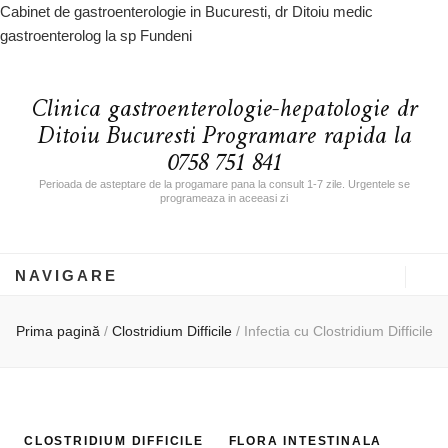
Cabinet de gastroenterologie in Bucuresti, dr Ditoiu medic
gastroenterolog la sp Fundeni
Clinica gastroenterologie-hepatologie dr
Ditoiu Bucuresti Programare rapida la
0758 751 841
Perioada de asteptare de la progamare pana la consult 1-7 zile. Urgentele se
programeaza in aceeasi zi
NAVIGARE
Prima pagină
/
Clostridium Difficile
/
Infectia cu Clostridium Difficile
CLOSTRIDIUM DIFFICILE
FLORA INTESTINALA