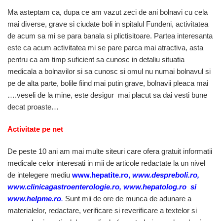
Ma asteptam ca, dupa ce am vazut zeci de ani bolnavi cu cela
mai diverse, grave si ciudate boli in spitalul Fundeni, activitatea
de acum sa mi se para banala si plictisitoare. Partea interesanta
este ca acum activitatea mi se pare parca mai atractiva, asta
pentru ca am timp suficient sa cunosc in detaliu situatia
medicala a bolnavilor si sa cunosc si omul nu numai bolnavul si
pe de alta parte, bolile fiind mai putin grave, bolnavii pleaca mai
….veseli de la mine, este desigur mai placut sa dai vesti bune
decat proaste…
Activitate pe net
De peste 10 ani am mai multe siteuri care ofera gratuit informatii
medicale celor interesati in mii de articole redactate la un nivel
de intelegere mediu
www.hepatite.ro
,
www.despreboli.ro
,
www.clinicagastroenterologie.ro, www.hepatolog.ro
si
www.helpme.ro
.
Sunt mii de ore de munca de adunare a
materialelor, redactare, verificare si reverificare a textelor si