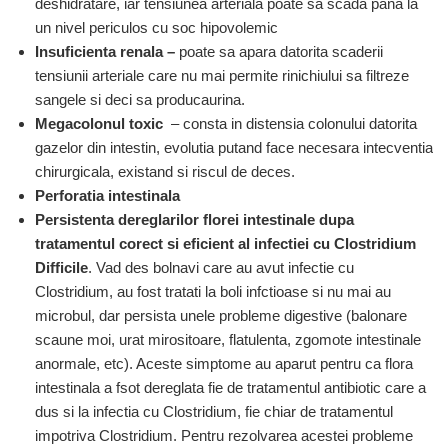
deshidratare, iar tensiunea arteriala poate sa scada pana la
un nivel periculos cu soc hipovolemic
Insuficienta renala –
poate sa apara datorita scaderii
tensiunii arteriale care nu mai permite rinichiului sa filtreze
sangele si deci sa producaurina.
Megacolonul toxic
– consta in distensia colonului datorita
gazelor din intestin, evolutia putand face necesara intecventia
chirurgicala, existand si riscul de deces.
Perforatia intestinala
Persistenta dereglarilor florei intestinale dupa
tratamentul corect si eficient al infectiei cu Clostridium
Difficile
. Vad des bolnavi care au avut infectie cu
Clostridium, au fost tratati la boli infctioase si nu mai au
microbul, dar persista unele probleme digestive (balonare
scaune moi, urat mirositoare, flatulenta, zgomote intestinale
anormale, etc). Aceste simptome au aparut pentru ca flora
intestinala a fsot dereglata fie de tratamentul antibiotic care a
dus si la infectia cu Clostridium, fie chiar de tratamentul
impotriva Clostridium. Pentru rezolvarea acestei probleme