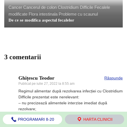
Cancer
Cancerul de colon
Clostridium Difficile
Fecalele
modificate
Flora intestinala
Probleme cu scaunul
De ce se modifica aspectul fecalelor
3 comentarii
Ghițescu Teodor
Răspunde
Publicat pe
iulie 27, 2022 la 8:55 am
Regimul alimentar după rezolvarea infecției cu Clostridium
Difficile prezentat este nerelevant:
– nu precizează alimentele interzise imediat după
rezolvare;
– nu precizează perioadele după care pot fi introduse și
PROGRAMARI 8-20
HARTA CLINICII
alte alimente, adică ceea ce este mai important pentru
pacienții externați.