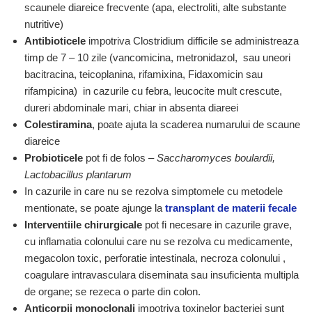
scaunele diareice frecvente (apa, electroliti, alte substante
nutritive)
Antibioticele
impotriva Clostridium difficile se administreaza
timp de 7 – 10 zile (vancomicina, metronidazol, sau uneori
bacitracina, teicoplanina, rifamixina, Fidaxomicin sau
rifampicina) in cazurile cu febra, leucocite mult crescute,
dureri abdominale mari, chiar in absenta diareei
Colestiramina
, poate ajuta la scaderea numarului de scaune
diareice
Probioticele
pot fi de folos –
Saccharomyces boulardii,
Lactobacillus plantarum
In cazurile in care nu se rezolva simptomele cu metodele
mentionate, se poate ajunge la
transplant de materii fecale
Interventiile chirurgicale
pot fi necesare in cazurile grave,
cu inflamatia colonului care nu se rezolva cu medicamente,
megacolon toxic, perforatie intestinala, necroza colonului ,
coagulare intravasculara diseminata sau insuficienta multipla
de organe; se rezeca o parte din colon.
Anticorpii monoclonali
impotriva toxinelor bacteriei sunt