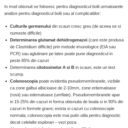
In mod obisnuit se folosesc pentru diagnosticul bolii urmatoarele
analize pentru diagnosticul bolii sau al complicatiilor:
Culturile germenului
din scaun cresc greu (de aceea se si
numeste difficile)
Determinarea glutamat dehidrogenazei
(care este produsa
de Clostridium difficile) prin metode imunologice (EIA sau
PCR) sau aglutinare pe latex poate pune diagnosticul in
peste 85% din cazuri
Determinarea
citotoxinelor A si B
in scaun, este un test
scump.
Colonoscopia
poate evidentia pseudomembranele, vizibile
ca zone galbui albicioase de 2-10mm, zone eritematoase
(rosii) sau edematoase (umflate). Pseudomembranele apar
in 15-25% din cazuri in forma obisnuita de boala si in 90% din
cazuri in formele grave; exista si cazuri cu colonoscopie
normala; colonoscopia este mai putin utila pentru diagnostic
decat celelalte explorari – vezi poza