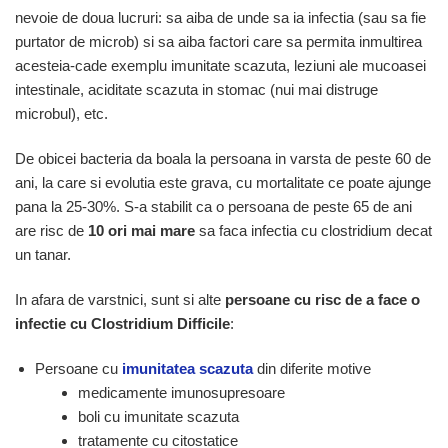
nevoie de doua lucruri: sa aiba de unde sa ia infectia (sau sa fie
purtator de microb) si sa aiba factori care sa permita inmultirea
acesteia-cade exemplu imunitate scazuta, leziuni ale mucoasei
intestinale, aciditate scazuta in stomac (nui mai distruge
microbul), etc.
De obicei bacteria da boala la persoana in varsta de peste 60 de
ani, la care si evolutia este grava, cu mortalitate ce poate ajunge
pana la 25-30%. S-a stabilit ca o persoana de peste 65 de ani
are risc de
10 ori mai mare
sa faca infectia cu clostridium decat
un tanar.
In afara de varstnici, sunt si alte
persoane cu risc de a face o
infectie cu Clostridium Difficile
:
Persoane cu
imunitatea scazuta
din diferite motive
medicamente imunosupresoare
boli cu
imunitate scazuta
tratamente cu citostatice