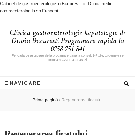
Cabinet de gastroenterologie in Bucuresti, dr Ditoiu medic
gastroenterolog la sp Fundeni
Clinica gastroenterologie-hepatologie dr
Ditoiu Bucuresti Programare rapida la
0758 751 841
Perioada de asteptare de la progamare pana la consult 1-7 zile. Urgentele se
programeaza in aceeasi zi
NAVIGARE
Prima pagină
/
Regenerarea ficatului
Regenerarea ficatului