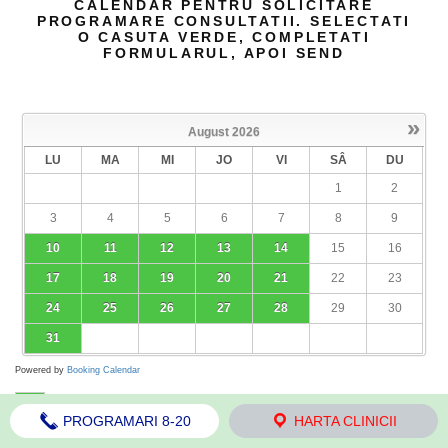
CALENDAR PENTRU SOLICITARE
PROGRAMARE CONSULTATII. SELECTATI
O CASUTA VERDE, COMPLETATI
FORMULARUL, APOI SEND
»
August
2026
LU
MA
MI
JO
VI
SÂ
DU
1
2
3
4
5
6
7
8
9
10
11
12
13
14
15
16
17
18
19
20
21
22
23
24
25
26
27
28
29
30
31
Powered by
Booking Calendar
09
- Zile de consultatie
PROGRAMARI 8-20
HARTA CLINICII