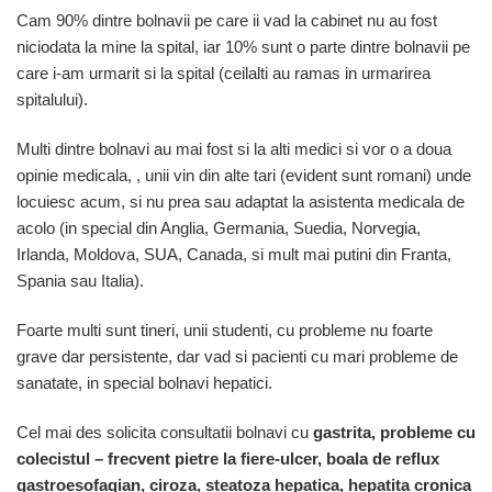
Cam 90% dintre bolnavii pe care ii vad la cabinet nu au fost
niciodata la mine la spital, iar 10% sunt o parte dintre bolnavii pe
care i-am urmarit si la spital (ceilalti au ramas in urmarirea
spitalului).
Multi dintre bolnavi au mai fost si la alti medici si vor o a doua
opinie medicala, , unii vin din alte tari (evident sunt romani) unde
locuiesc acum, si nu prea sau adaptat la asistenta medicala de
acolo (in special din Anglia, Germania, Suedia, Norvegia,
Irlanda, Moldova, SUA, Canada, si mult mai putini din Franta,
Spania sau Italia).
Foarte multi sunt tineri, unii studenti, cu probleme nu foarte
grave dar persistente, dar vad si pacienti cu mari probleme de
sanatate, in special bolnavi hepatici.
Cel mai des solicita consultatii bolnavi cu
gastrita, probleme cu
colecistul – frecvent pietre la fiere-ulcer, boala de reflux
gastroesofagian, ciroza, steatoza hepatica, hepatita cronica