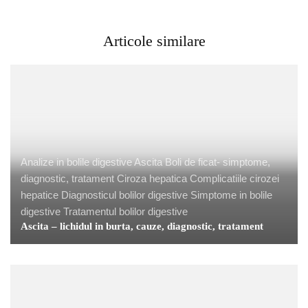
Articole similare
Analize in bolile digestive
Ascita
Boli de ficat- simptome,
diagnostic, tratament
Ciroza hepatica
Complicatiile cirozei
hepatice
Diagnosticul bolilor digestive
Simptome in bolile
digestive
Tratamentul bolilor digestive
Ascita – lichidul in burta, cauze, diagnostic, tratament