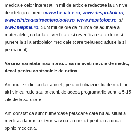
medicale celor interesati in mii de articole redactate la un nivel
de intelegere mediu
www.hepatite.ro
,
www.despreboli.ro
,
www.clinicagastroenterologie.ro, www.hepatolog.ro
si
www.helpme.ro
.
Sunt mii de ore de munca de adunare a
materialelor, redactare, verificare si reverificare a textelor si
punere la zi a articolelor medicale (care trebuiesc aduse la zi
permanent).
Va urez sanatate maxima si… sa nu aveti nevoie de medic,
decat pentru controalele de rutina
Am multe solicitari la cabinet , pe unii bolnavi ii stiu de multi ani,
altii vin cu rude sau prieteni, de aceea programarile sunt la 5-15
zile de la solicitare.
Am constat ca sunt numeroase persoane care nu au situatia
medicala lamurita si vor sa vina la consult pentru o a doua
opinie medicala.