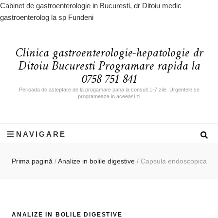
Cabinet de gastroenterologie in Bucuresti, dr Ditoiu medic
gastroenterolog la sp Fundeni
Clinica gastroenterologie-hepatologie dr
Ditoiu Bucuresti Programare rapida la
0758 751 841
Perioada de asteptare de la progamare pana la consult 1-7 zile. Urgentele se
programeaza in aceeasi zi
NAVIGARE
Prima pagină
/
Analize in bolile digestive
/
Capsula endoscopica
ANALIZE IN BOLILE DIGESTIVE