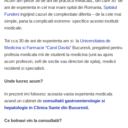
Acum am peste 38 de ani de practica medicala., din care 30 de
ani de experienta in cel mai mare spital din Romania,
Spitalul
Fundeni
ingrijind cazuri de complexitate diferita – de la cele mai
simple, pana la complicatii extreme- specifice acestei institutii
medicale.
Tot cca 30 de ani de experienta am si la
Universitatea de
Medicina si Farmacie “Carol Davila”
Bucuresti, pregatind pentru
profesia medicala mii de studenti la medicina (unii au ajuns
acum profesori, sefi de sectie sau directori de spita), medicii
rezidenti si specialisti.
Unde lucrez acum?
In prezent imi folosesc aceasta vasta experienta medicala
avand un cabinet de
consultatii gastroenterologie si
hepatologie in Clinica Sante din Bucuresti.
Ce bolnavi vin la consultatii?