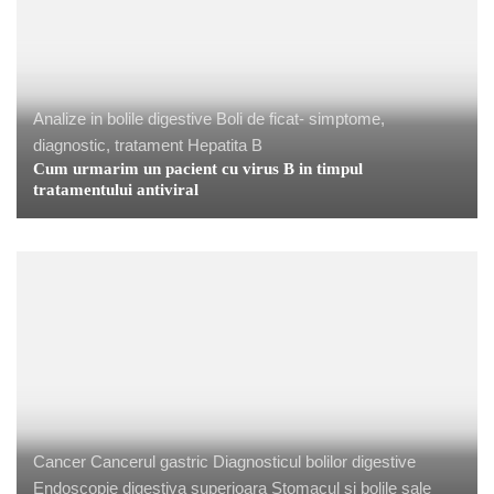
Analize in bolile digestive
Boli de ficat- simptome,
diagnostic, tratament
Hepatita B
Cum urmarim un pacient cu virus B in timpul
tratamentului antiviral
Cancer
Cancerul gastric
Diagnosticul bolilor digestive
Endoscopie digestiva superioara
Stomacul si bolile sale