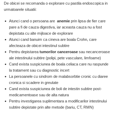
De obicei se recomanda o explorare cu pastila endoscopica in
urmatoarele situatii:
Atunci cand o persoana are
anemie
prin lipsa de fier care
pare a fi de cauza digestiva, iar aceasta cauza nu a fost
depistata cu alte mijloace de explorare
Atunci cand banuim ca cineva are boala Crohn, care
afecteaza de obicei intestinul subtire
Pentru depistarea
tumorilor canceroase
sau necanceroase
ale intestinului subtire (polipi, pete vasculare, limfoame)
Cand exista suspiciunea de boala celiaca care nu raspunde
la tratament sau cu diagnostic incert
La persoanele cu sindrom de malabsorbtie cronic cu diaree
cronica si scadere in greutate
Cand exista suspiciunea de boli de intestin subtire post-
medicamentoase sau de alta natura
Pentru investigarea suplimentara a modificarilor intestinului
subtire depistate prin alte metode (bariu, CT, RMN)