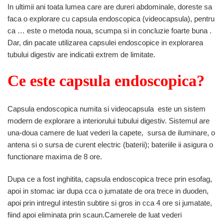
In ultimii ani toata lumea care are dureri abdominale, doreste sa
faca o explorare cu capsula endoscopica (videocapsula), pentru
ca … este o metoda noua, scumpa si in concluzie foarte buna .
Dar, din pacate utilizarea capsulei endoscopice in explorarea
tubului digestiv are indicatii extrem de limitate.
Ce este capsula endoscopica?
Capsula endoscopica numita si videocapsula este un sistem
modern de explorare a interiorului tubului digestiv. Sistemul are
una-doua camere de luat vederi la capete, sursa de iluminare, o
antena si o sursa de curent electric (baterii); bateriile ii asigura o
functionare maxima de 8 ore.
Dupa ce a fost inghitita, capsula endoscopica trece prin esofag,
apoi in stomac iar dupa cca o jumatate de ora trece in duoden,
apoi prin intregul intestin subtire si gros in cca 4 ore si jumatate,
fiind apoi eliminata prin scaun.Camerele de luat vederi