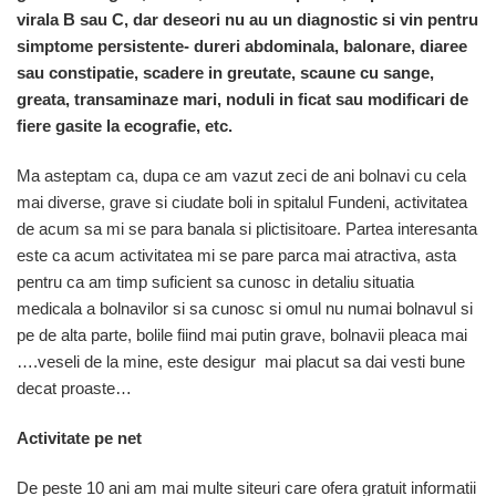
virala B sau C, dar deseori nu au un diagnostic si vin pentru
simptome persistente- dureri abdominala, balonare, diaree
sau constipatie, scadere in greutate, scaune cu sange,
greata, transaminaze mari, noduli in ficat sau modificari de
fiere gasite la ecografie, etc.
Ma asteptam ca, dupa ce am vazut zeci de ani bolnavi cu cela
mai diverse, grave si ciudate boli in spitalul Fundeni, activitatea
de acum sa mi se para banala si plictisitoare. Partea interesanta
este ca acum activitatea mi se pare parca mai atractiva, asta
pentru ca am timp suficient sa cunosc in detaliu situatia
medicala a bolnavilor si sa cunosc si omul nu numai bolnavul si
pe de alta parte, bolile fiind mai putin grave, bolnavii pleaca mai
….veseli de la mine, este desigur mai placut sa dai vesti bune
decat proaste…
Activitate pe net
De peste 10 ani am mai multe siteuri care ofera gratuit informatii