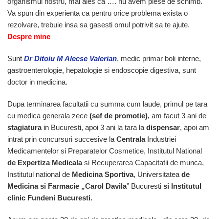
organismul nostru, mai ales ca …. nu avem piese de schimb.
Va spun din experienta ca pentru orice problema exista o
rezolvare, trebuie insa sa gasesti omul potrivit sa te ajute.
Despre mine
Sunt
Dr Ditoiu M Alecse Valerian
, medic primar boli interne,
gastroenterologie, hepatologie si endoscopie digestiva, sunt
doctor in medicina.
Dupa terminarea facultatii cu summa cum laude, primul pe tara
cu medica generala zece
(sef de promotie),
am facut 3 ani de
stagiatura
in Bucuresti, apoi 3 ani la tara la
dispensar
, apoi am
intrat prin concursuri succesive la
Centrala
Industriei
Medicamentelor si Preparatelor Cosmetice, Institutul National
de Expertiza Medicala
si Recuperarea Capacitatii de munca,
Institutul national de
Medicina Sportiva
, Universitatea
de
Medicina si Farmacie „Carol Davila
” Bucuresti
si Institutul
clinic Fundeni Bucuresti.