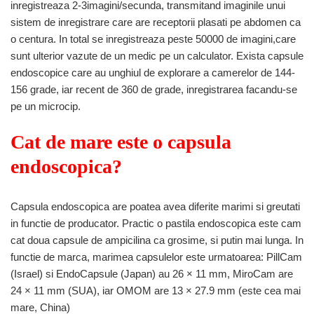
inregistreaza 2-3imagini/secunda, transmitand imaginile unui
sistem de inregistrare care are receptorii plasati pe abdomen ca
o centura. In total se inregistreaza peste 50000 de imagini,care
sunt ulterior vazute de un medic pe un calculator. Exista capsule
endoscopice care au unghiul de explorare a camerelor de 144-
156 grade, iar recent de 360 de grade, inregistrarea facandu-se
pe un microcip.
Cat de mare este o capsula
endoscopica?
Capsula endoscopica are poatea avea diferite marimi si greutati
in functie de producator. Practic o pastila endoscopica este cam
cat doua capsule de ampicilina ca grosime, si putin mai lunga. In
functie de marca, marimea capsulelor este urmatoarea: PillCam
(Israel) si EndoCapsule (Japan) au 26 × 11 mm, MiroCam are
24 × 11 mm (SUA), iar OMOM are 13 × 27.9 mm (este cea mai
mare, China)