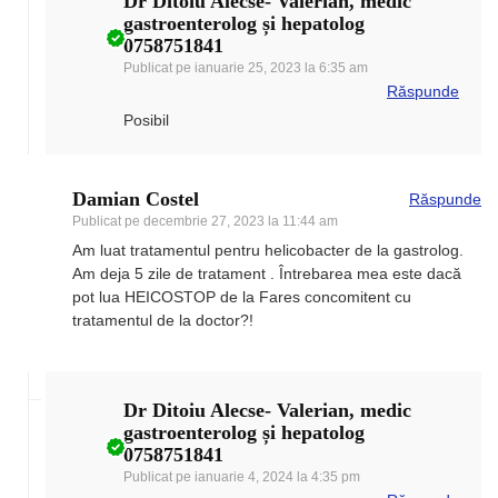
Dr Ditoiu Alecse- Valerian, medic
gastroenterolog și hepatolog
0758751841
Publicat pe
ianuarie 25, 2023 la 6:35 am
Răspunde
Posibil
Damian Costel
Răspunde
Publicat pe
decembrie 27, 2023 la 11:44 am
Am luat tratamentul pentru helicobacter de la gastrolog.
Am deja 5 zile de tratament . Întrebarea mea este dacă
pot lua HEICOSTOP de la Fares concomitent cu
tratamentul de la doctor?!
Dr Ditoiu Alecse- Valerian, medic
gastroenterolog și hepatolog
0758751841
Publicat pe
ianuarie 4, 2024 la 4:35 pm