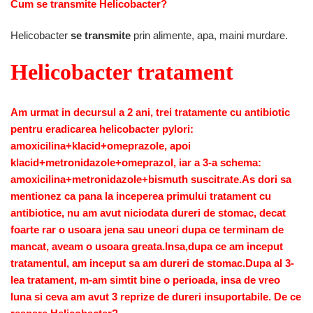
Cum se transmite Helicobacter?
Helicobacter
se transmite
prin alimente, apa, maini murdare.
Helicobacter tratament
Am urmat in decursul a 2 ani, trei tratamente cu antibiotic
pentru eradicarea helicobacter pylori:
amoxicilina+klacid+omeprazole, apoi
klacid+metronidazole+omeprazol, iar a 3-a schema:
amoxicilina+metronidazole+bismuth suscitrate.As dori sa
mentionez ca pana la inceperea primului tratament cu
antibiotice, nu am avut niciodata dureri de stomac, decat
foarte rar o usoara jena sau uneori dupa ce terminam de
mancat, aveam o usoara greata.Insa,dupa ce am inceput
tratamentul, am inceput sa am dureri de stomac.Dupa al 3-
lea tratament, m-am simtit bine o perioada, insa de vreo
luna si ceva am avut 3 reprize de dureri insuportabile. De ce