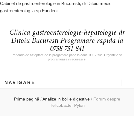
Cabinet de gastroenterologie in Bucuresti, dr Ditoiu medic
gastroenterolog la sp Fundeni
Clinica gastroenterologie-hepatologie dr
Ditoiu Bucuresti Programare rapida la
0758 751 841
Perioada de asteptare de la progamare pana la consult 1-7 zile. Urgentele se
programeaza in aceeasi zi
NAVIGARE
Prima pagină
/
Analize in bolile digestive
/
Forum despre
Helicobacter Pylori