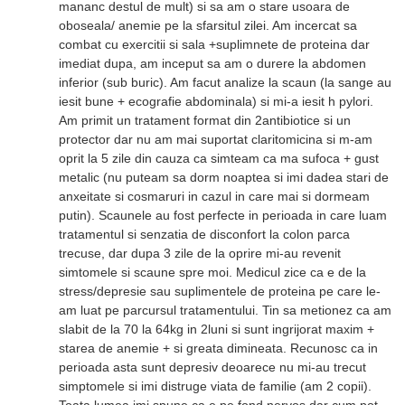
mananc destul de mult) si sa am o stare usoara de
oboseala/ anemie pe la sfarsitul zilei. Am incercat sa
combat cu exercitii si sala +suplimnete de proteina dar
imediat dupa, am inceput sa am o durere la abdomen
inferior (sub buric). Am facut analize la scaun (la sange au
iesit bune + ecografie abdominala) si mi-a iesit h pylori.
Am primit un tratament format din 2antibiotice si un
protector dar nu am mai suportat claritomicina si m-am
oprit la 5 zile din cauza ca simteam ca ma sufoca + gust
metalic (nu puteam sa dorm noaptea si imi dadea stari de
anxeitate si cosmaruri in cazul in care mai si dormeam
putin). Scaunele au fost perfecte in perioada in care luam
tratamentul si senzatia de disconfort la colon parca
trecuse, dar dupa 3 zile de la oprire mi-au revenit
simtomele si scaune spre moi. Medicul zice ca e de la
stress/depresie sau suplimentele de proteina pe care le-
am luat pe parcursul tratamentului. Tin sa metionez ca am
slabit de la 70 la 64kg in 2luni si sunt ingrijorat maxim +
starea de anemie + si greata dimineata. Recunosc ca in
perioada asta sunt depresiv deoarece nu mi-au trecut
simptomele si imi distruge viata de familie (am 2 copii).