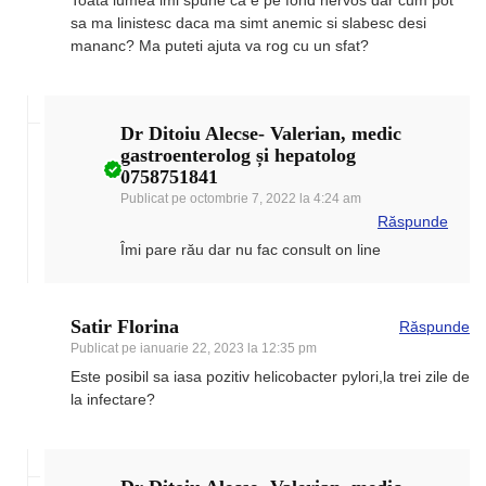
Toata lumea imi spune ca e pe fond nervos dar cum pot
sa ma linistesc daca ma simt anemic si slabesc desi
mananc? Ma puteti ajuta va rog cu un sfat?
Dr Ditoiu Alecse- Valerian, medic
gastroenterolog și hepatolog
0758751841
Publicat pe
octombrie 7, 2022 la 4:24 am
Răspunde
Îmi pare rău dar nu fac consult on line
Satir Florina
Răspunde
Publicat pe
ianuarie 22, 2023 la 12:35 pm
Este posibil sa iasa pozitiv helicobacter pylori,la trei zile de
la infectare?