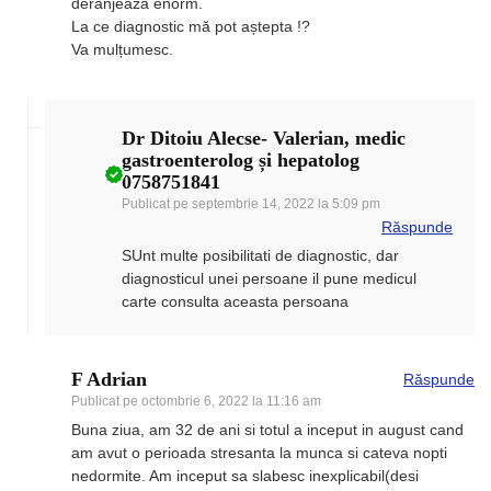
deranjează enorm.
La ce diagnostic mă pot aștepta !?
Va mulțumesc.
Dr Ditoiu Alecse- Valerian, medic
gastroenterolog și hepatolog
0758751841
Publicat pe
septembrie 14, 2022 la 5:09 pm
Răspunde
SUnt multe posibilitati de diagnostic, dar
diagnosticul unei persoane il pune medicul
carte consulta aceasta persoana
F Adrian
Răspunde
Publicat pe
octombrie 6, 2022 la 11:16 am
Buna ziua, am 32 de ani si totul a inceput in august cand
am avut o perioada stresanta la munca si cateva nopti
nedormite. Am inceput sa slabesc inexplicabil(desi