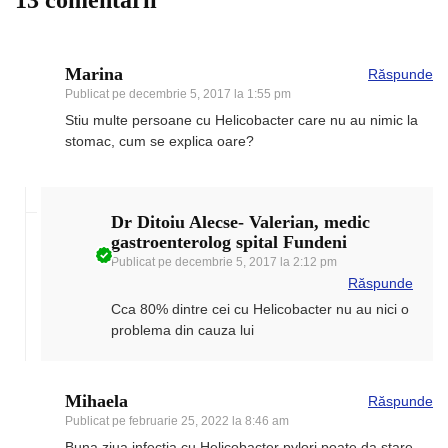
13 comentarii
Marina
Răspunde
Publicat pe
decembrie 5, 2017 la 1:55 pm
Stiu multe persoane cu Helicobacter care nu au nimic la
stomac, cum se explica oare?
Dr Ditoiu Alecse- Valerian, medic
gastroenterolog spital Fundeni
Publicat pe
decembrie 5, 2017 la 2:12 pm
Răspunde
Cca 80% dintre cei cu Helicobacter nu au nici o
problema din cauza lui
Mihaela
Răspunde
Publicat pe
februarie 25, 2022 la 8:46 am
Buna ziua,infectia cu Helicobacter pylori poate da stare