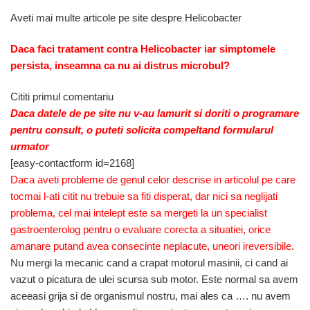
Aveti mai multe articole pe site despre Helicobacter
Daca faci tratament contra Helicobacter iar simptomele
persista, inseamna ca nu ai distrus microbul?
Cititi primul comentariu
Daca datele de pe site nu v-au lamurit si doriti o programare
pentru consult, o puteti solicita compeltand formularul
urmator
[easy-contactform id=2168]
Daca aveti probleme de genul celor descrise in articolul pe care
tocmai l-ati citit nu trebuie sa fiti disperat, dar nici sa neglijati
problema, cel mai intelept este sa mergeti la un specialist
gastroenterolog pentru o evaluare corecta a situatiei, orice
amanare putand avea consecinte neplacute, uneori ireversibile.
Nu mergi la mecanic cand a crapat motorul masinii, ci cand ai
vazut o picatura de ulei scursa sub motor. Este normal sa avem
aceeasi grija si de organismul nostru, mai ales ca …. nu avem