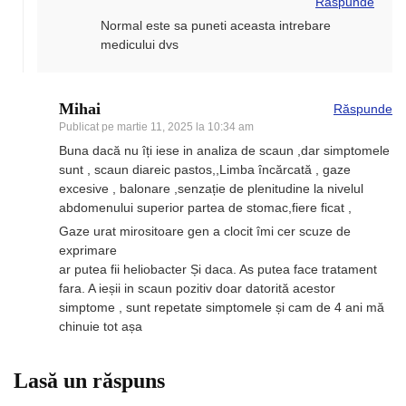
Răspunde
Normal este sa puneti aceasta intrebare
medicului dvs
Mihai
Răspunde
Publicat pe
martie 11, 2025 la 10:34 am
Buna dacă nu îți iese in analiza de scaun ,dar simptomele
sunt , scaun diareic pastos,,Limba încărcată , gaze
excesive , balonare ,senzație de plenitudine la nivelul
abdomenului superior partea de stomac,fiere ficat ,
Gaze urat mirositoare gen a clocit îmi cer scuze de
exprimare
ar putea fii heliobacter Și daca. As putea face tratament
fara. A ieșii in scaun pozitiv doar datorită acestor
simptome , sunt repetate simptomele și cam de 4 ani mă
chinuie tot așa
Lasă un răspuns