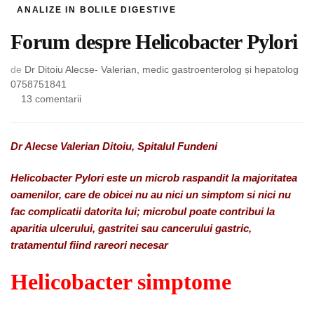
ANALIZE IN BOLILE DIGESTIVE
Forum despre Helicobacter Pylori
de
Dr Ditoiu Alecse- Valerian, medic gastroenterolog și hepatolog
0758751841
la
13 comentarii
Forum
despre
Helicobacter
Dr Alecse Valerian Ditoiu, Spitalul Fundeni
Pylori
Helicobacter Pylori este un microb raspandit la majoritatea
oamenilor, care de obicei nu au nici un simptom si nici nu
fac complicatii datorita lui; microbul poate contribui la
aparitia ulcerului, gastritei sau cancerului gastric,
tratamentul fiind rareori necesar
Helicobacter simptome