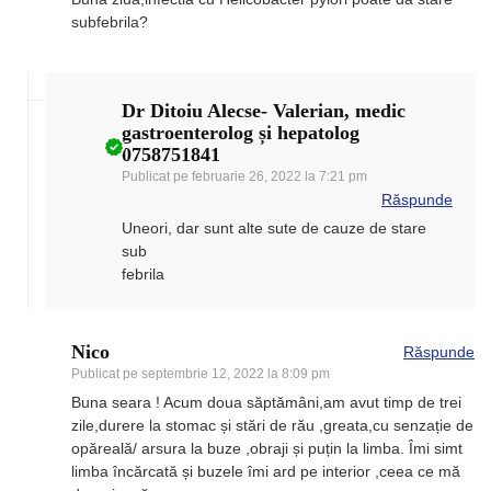
subfebrila?
Dr Ditoiu Alecse- Valerian, medic
gastroenterolog și hepatolog
0758751841
Publicat pe
februarie 26, 2022 la 7:21 pm
Răspunde
Uneori, dar sunt alte sute de cauze de stare
sub
febrila
Nico
Răspunde
Publicat pe
septembrie 12, 2022 la 8:09 pm
Buna seara ! Acum doua săptămâni,am avut timp de trei
zile,durere la stomac și stări de rău ,greata,cu senzație de
opăreală/ arsura la buze ,obraji și puțin la limba. Îmi simt
limba încărcată și buzele îmi ard pe interior ,ceea ce mă