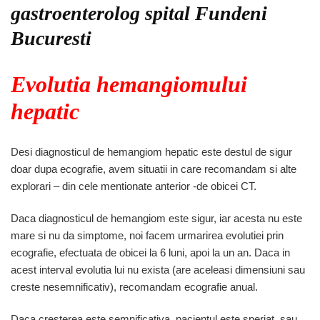
gastroenterolog spital Fundeni
–
evolutia,
Bucuresti
complicatiile
si
tratamentul
Evolutia hemangiomului
hepatic
Desi diagnosticul de hemangiom hepatic este destul de sigur
doar dupa ecografie, avem situatii in care recomandam si alte
explorari – din cele mentionate anterior -de obicei CT.
Daca diagnosticul de hemangiom este sigur, iar acesta nu este
mare si nu da simptome, noi facem urmarirea evolutiei prin
ecografie, efectuata de obicei la 6 luni, apoi la un an. Daca in
acest interval evolutia lui nu exista (are aceleasi dimensiuni sau
creste nesemnificativ), recomandam ecografie anual.
Daca cresterea este semnificativa, pacientul este speriat, sau