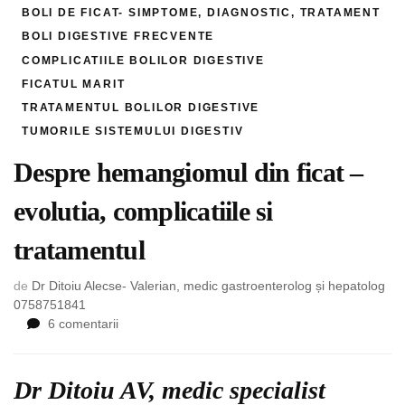
BOLI DE FICAT- SIMPTOME, DIAGNOSTIC, TRATAMENT
BOLI DIGESTIVE FRECVENTE
COMPLICATIILE BOLILOR DIGESTIVE
FICATUL MARIT
TRATAMENTUL BOLILOR DIGESTIVE
TUMORILE SISTEMULUI DIGESTIV
Despre hemangiomul din ficat –
evolutia, complicatiile si
tratamentul
de
Dr Ditoiu Alecse- Valerian, medic gastroenterolog și hepatolog
0758751841
la
6 comentarii
Despre
hemangiomul
din
Dr Ditoiu AV, medic specialist
ficat