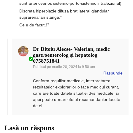
sunt arteriovenos sistemic-porto-sistemic intralezional).
Discreta hiperplazie difuza brat lateral glandular
suprarenalian stanga.”
Ce e de facut,!?
Dr Ditoiu Alecse- Valerian, medic
gastroenterolog și hepatolog
0758751841
Publicat pe
martie 20, 2024 la 9:50 am
Răspunde
Conform regulilor medicale, interpretarea
rezultatelor explorarilor o face medicul curant,
care are toate datele situatiei dvs medicale, si
apoi poate urmari efetul recomandarilor facute
de el
Lasă un răspuns