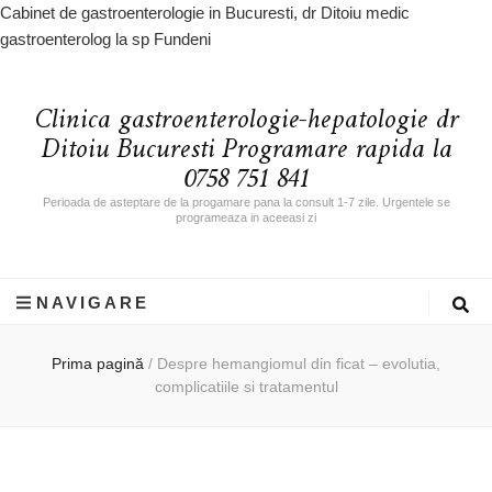
Cabinet de gastroenterologie in Bucuresti, dr Ditoiu medic
gastroenterolog la sp Fundeni
Clinica gastroenterologie-hepatologie dr
Ditoiu Bucuresti Programare rapida la
0758 751 841
Perioada de asteptare de la progamare pana la consult 1-7 zile. Urgentele se
programeaza in aceeasi zi
NAVIGARE
Prima pagină
/
Despre hemangiomul din ficat – evolutia,
complicatiile si tratamentul