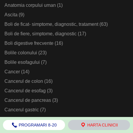
Anatomia corpului uman
(1)
Ascita
(9)
Boli de ficat- simptome, diagnostic, tratament
(63)
Boli de fiere, simptome, diagnostic
(17)
Boli digestive frecvente
(16)
Bolile colonului
(23)
Bolile esofagului
(7)
Cancer
(14)
Cancerul de colon
(16)
Cancerul de esofag
(3)
Cancerul de pancreas
(3)
Cancerul gastric
(7)
Cancerul hepatic
(7)
PROGRAMARI 8-20
HARTA CLINICII
Cauzele bolilor digestive
(3)