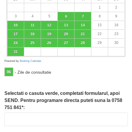
1
2
3
4
5
6
7
8
9
10
11
12
13
14
15
16
17
18
19
20
21
22
23
24
25
26
27
28
29
30
31
Powered by
Booking Calendar
06
- Zile de consultatie
Selectati o casuta verde, completati formularul, apoi
SEND. Pentru programare directa puteti suna la 0758
751 841*: