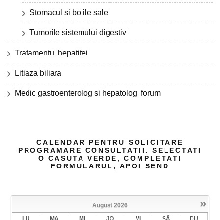
Stomacul si bolile sale
Tumorile sistemului digestiv
Tratamentul hepatitei
Litiaza biliara
Medic gastroenterolog si hepatolog, forum
CALENDAR PENTRU SOLICITARE
PROGRAMARE CONSULTATII. SELECTATI
O CASUTA VERDE, COMPLETATI
FORMULARUL, APOI SEND
»
August
2026
LU
MA
MI
JO
VI
SÂ
DU