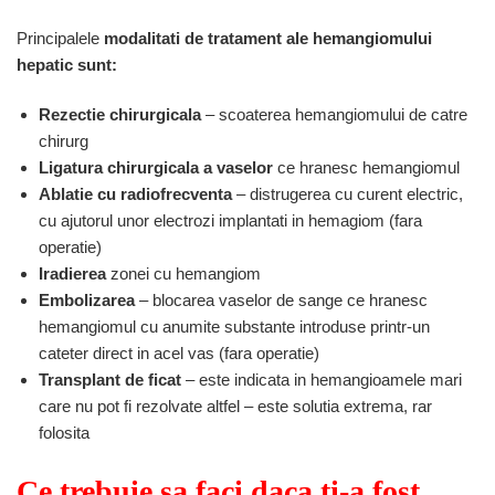
Principalele
modalitati de tratament ale hemangiomului
hepatic sunt:
Rezectie chirurgicala
– scoaterea hemangiomului de catre
chirurg
Ligatura chirurgicala a vaselor
ce hranesc hemangiomul
Ablatie cu radiofrecventa
– distrugerea cu curent electric,
cu ajutorul unor electrozi implantati in hemagiom (fara
operatie)
Iradierea
zonei cu hemangiom
Embolizarea
– blocarea vaselor de sange ce hranesc
hemangiomul cu anumite substante introduse printr-un
cateter direct in acel vas (fara operatie)
Transplant de ficat
– este indicata in hemangioamele mari
care nu pot fi rezolvate altfel – este solutia extrema, rar
folosita
Ce trebuie sa faci daca ti-a fost