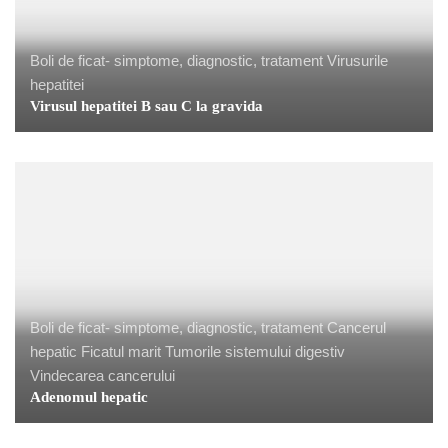
Boli de ficat- simptome, diagnostic, tratament
Virusurile
hepatitei
Virusul hepatitei B sau C la gravida
Boli de ficat- simptome, diagnostic, tratament
Cancerul
hepatic
Ficatul marit
Tumorile sistemului digestiv
Boli de ficat- simptome, diagnostic, tratament
Ciroza
Vindecarea cancerului
hepatica
Medic gastroenterolog si hepatolog bun, forum
Adenomul hepatic
Sfaturi in bolile digestive
Cum evoluează ciroza hepatica, simptome