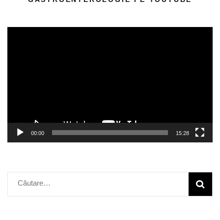
Player
video
00:00
15:28
Caută
după: