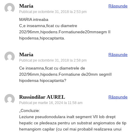
Maria
Răspunde
Publicat pe
octombrie 31, 2018 la 2:53 pm
MARIA intreaba
C,e inseamna,ficat cu diametre
202/96mm,hipodens.Formatiunede20mmsegm II
hipodensa,hipocaptanta.
Maria
Răspunde
Publicat pe
octombrie 31, 2018 la 2:58 pm
Ce inseamna,ficat cu diametrele de
202/96mm,hipodens.Formatiune de20mm segmII
hipodensa hipocaptanta?
Russindilar AUREL
Răspunde
Publicat pe
martie 16, 2024 la 11:58 am
„Concluzie:
Leziune pseudonodulara inalt segment VII lob drept
hepatic ce pledeaza pentru un substrat angiomatos de tip
hemangiom capilar (cu cel mai probabil realizarea unui