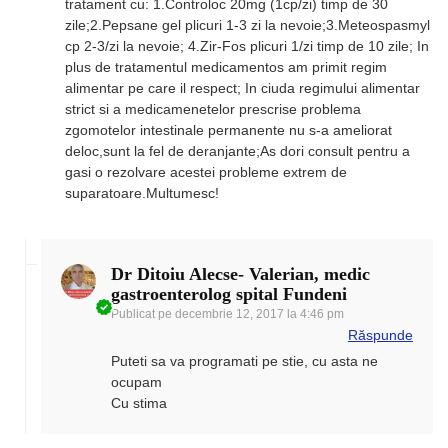
tratament cu: 1.Controloc 20mg (1cp/zi) timp de 30
zile;2.Pepsane gel plicuri 1-3 zi la nevoie;3.Meteospasmyl
cp 2-3/zi la nevoie; 4.Zir-Fos plicuri 1/zi timp de 10 zile; In
plus de tratamentul medicamentos am primit regim
alimentar pe care il respect; In ciuda regimului alimentar
strict si a medicamenetelor prescrise problema
zgomotelor intestinale permanente nu s-a ameliorat
deloc,sunt la fel de deranjante;As dori consult pentru a
gasi o rezolvare acestei probleme extrem de
suparatoare.Multumesc!
Dr Ditoiu Alecse- Valerian, medic
gastroenterolog spital Fundeni
Publicat pe
decembrie 12, 2017 la 4:46 pm
Răspunde
Puteti sa va programati pe stie, cu asta ne
ocupam
Cu stima