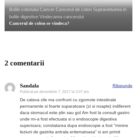
Bolile colonului
Cancer
Cancerul de colon
Supravietuirea in
bolile digestive
Vindecarea cancerului
Cancerul de colon se vindeca?
2 comentarii
Sandala
Răspunde
Publicat pe
decembrie 7, 2017 la 3:07 pm
De cateva zile ma confrunt cu zgomote intestinale
permanente si foarte suparatoare (zi si noapte) indiferent
daca stomacul este plin sau gol.Am fost la consult gastro
unde mi-a fost efectuata si o endoscopie digestiva
superioara; constatarea dupa endoscopie a fost "minine
leziuni de gastrita antrala eritematoasa" si am primit