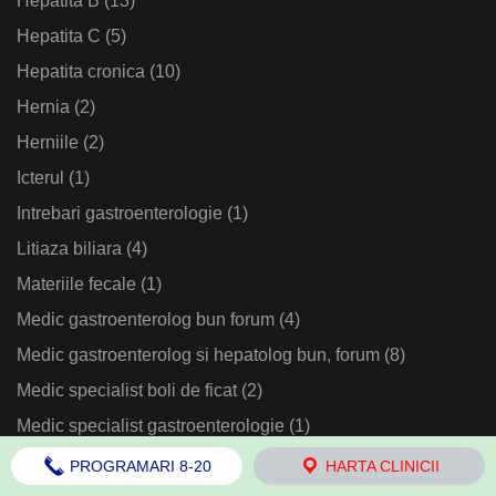
Hepatita B
(13)
Hepatita C
(5)
Hepatita cronica
(10)
Hernia
(2)
Herniile
(2)
Icterul
(1)
Intrebari gastroenterologie
(1)
Litiaza biliara
(4)
Materiile fecale
(1)
Medic gastroenterolog bun forum
(4)
Medic gastroenterolog si hepatolog bun, forum
(8)
Medic specialist boli de ficat
(2)
Medic specialist gastroenterologie
(1)
Noduli in ficat
(1)
PROGRAMARI 8-20
HARTA CLINICII