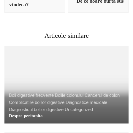
articole
De ce doare burta sus
vindeca?
Articole similare
Boli digestive frecvente
Bolile colonului
Cancerul de colon
Complicatiile bolilor digestive
Diagnostice medicale
Diagnosticul bolilor digestive
Uncategorized
Despre peritonita