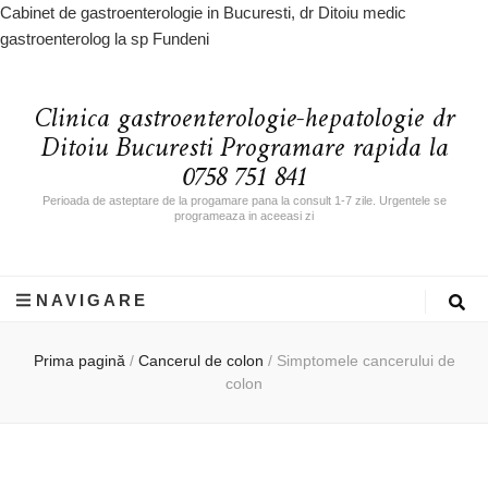
Cabinet de gastroenterologie in Bucuresti, dr Ditoiu medic
gastroenterolog la sp Fundeni
Clinica gastroenterologie-hepatologie dr
Ditoiu Bucuresti Programare rapida la
0758 751 841
Perioada de asteptare de la progamare pana la consult 1-7 zile. Urgentele se
programeaza in aceeasi zi
NAVIGARE
Prima pagină
/
Cancerul de colon
/
Simptomele cancerului de
colon