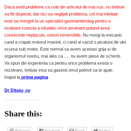
Daca aveti probleme ca cele din articolul de mai sus, nu trebuie
sa fiti disperat, dar nici sa neglijati problema, cel mai intelept
este sa mergeti la un specialist gastroenterolog pentru o
evaluare corecta a situatiei, orice amanare putand avea
consecinte neplacute, uneori ireversibile.
Nu mergi la mecanic
cand a crapat motorul masinii, ci cand ai vazut o picatura de ulei
scursa sub motor. Este normal sa avem aceeasi grija si de
organismul nostru, mai ales ca …. nu avem piese de schimb.
Va spun din experienta ca pentru orice problema exista o
rezolvare, trebuie insa sa gasesti omul potrivit sa te ajute.
Inapoi la
prima pagina
Dr Ditoiu- cv
Share this:
Pinterest
Facebook
Email
Twitter