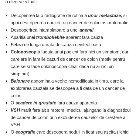
la diverse situatii:
Decoperirea la o radiografie de rutina a
unor metastaze
, si
apoi descoperirea cauzei- un cancer de colon asimptomatic
Descoperirea intamplatoare a unei
anemii
Aparitia unei
tromboflebite
aparent fara cauza
Febra
de lunga durata de cauza neinfectioasa
Colonoscopi
a facuta unui pacient fara nici un simptom, dar
care are in familie cazuri de cancer de colon (motiv pentru
care se si face colonoscopia chiar daca nu ai nici un
simptom)
Balonare
abdominala veche nemodificata in timp, care la
explorarea cauzala se descopea a fi data de un cancer de
colon
O
scadere in greutate
fara cauza aparenta
VSH
marit fara alt simptom, medicul ajungand la diagnosticul
de cancer de colon prin excluderea cauzelor de crestere a
VSH
O
ecografie
care descopera noduli in ficat sau ascita (lichid