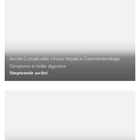
Ascita
Complicatiile cirozei hepatice
Gastroenterologie
Simptome in bolile digestive
Simptomele ascitei