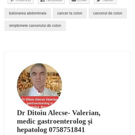
balonarea abdominala
cancer la colon
cancerul de colon
simptomele cancerului de colon
Dr Ditoiu Alecse- Valerian,
medic gastroenterolog și
hepatolog 0758751841