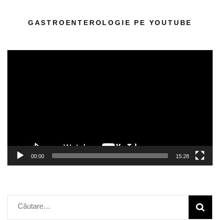
GASTROENTEROLOGIE PE YOUTUBE
Player
video
00:00
15:28
Caută
după: