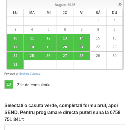
»
August
2026
LU
MA
MI
JO
VI
SÂ
DU
1
2
3
4
5
6
7
8
9
10
11
12
13
14
15
16
17
18
19
20
21
22
23
24
25
26
27
28
29
30
31
Powered by
Booking Calendar
10
- Zile de consultatie
Selectati o casuta verde, completati formularul, apoi
SEND. Pentru programare directa puteti suna la 0758
751 841*: