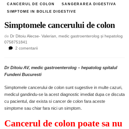
CANCERUL DE COLON
SANGERAREA DIGESTIVA
SIMPTOME IN BOLILE DIGESTIVE
Simptomele cancerului de colon
de
Dr Ditoiu Alecse- Valerian, medic gastroenterolog și hepatolog
0758751841
la
2 comentarii
Simptomele
cancerului
de
Dr Ditoiu AV, medic gastroenterolog – hepatolog spitalul
colon
Fundeni Bucuresti
Simptomele cancerului de colon sunt sugestive in multe cazuri,
medicul gandindu-se la acest diagnostic imediat dupa ce discuta
cu pacientul, dar exista si cancer de colon fara aceste
simptome sau chiar fara nici un simptom.
Cancerul de colon poate sa nu