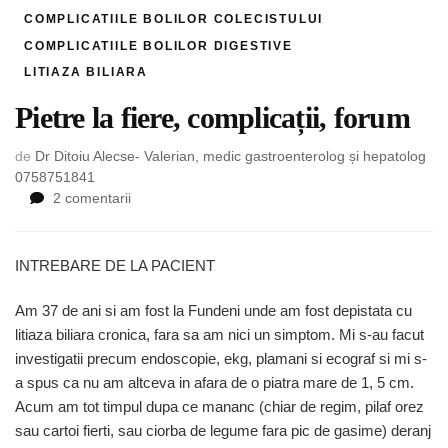
COMPLICATIILE BOLILOR COLECISTULUI
COMPLICATIILE BOLILOR DIGESTIVE
LITIAZA BILIARA
Pietre la fiere, complicații, forum
de
Dr Ditoiu Alecse- Valerian, medic gastroenterolog și hepatolog
0758751841
la
2 comentarii
Pietre
la
fiere,
INTREBARE DE LA PACIENT
complicații,
forum
Am 37 de ani si am fost la Fundeni unde am fost depistata cu
litiaza biliara cronica, fara sa am nici un simptom. Mi s-au facut
investigatii precum endoscopie, ekg, plamani si ecograf si mi s-
a spus ca nu am altceva in afara de o piatra mare de 1, 5 cm.
Acum am tot timpul dupa ce mananc (chiar de regim, pilaf orez
sau cartoi fierti, sau ciorba de legume fara pic de gasime) deranj