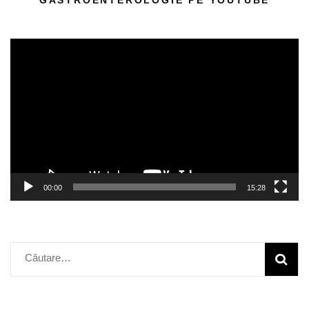
Player
video
00:00
15:28
Caută
după: