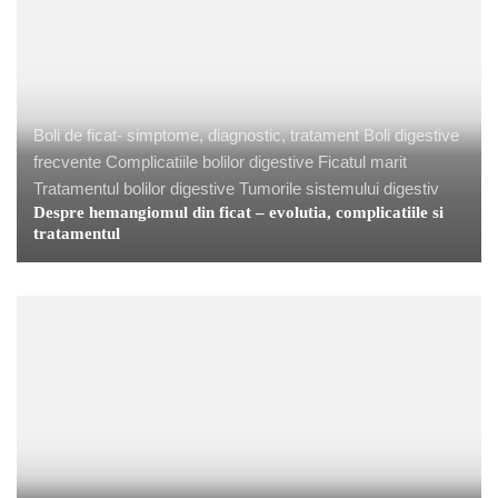
Boli de ficat- simptome, diagnostic, tratament
Boli digestive
frecvente
Complicatiile bolilor digestive
Ficatul marit
Tratamentul bolilor digestive
Tumorile sistemului digestiv
Despre hemangiomul din ficat – evolutia, complicatiile si
tratamentul