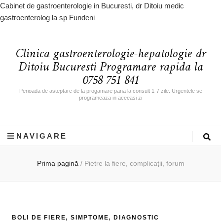
Cabinet de gastroenterologie in Bucuresti, dr Ditoiu medic
gastroenterolog la sp Fundeni
Clinica gastroenterologie-hepatologie dr
Ditoiu Bucuresti Programare rapida la
0758 751 841
Perioada de asteptare de la progamare pana la consult 1-7 zile. Urgentele se
programeaza in aceeasi zi
NAVIGARE
Prima pagină
/
Pietre la fiere, complicații, forum
BOLI DE FIERE, SIMPTOME, DIAGNOSTIC