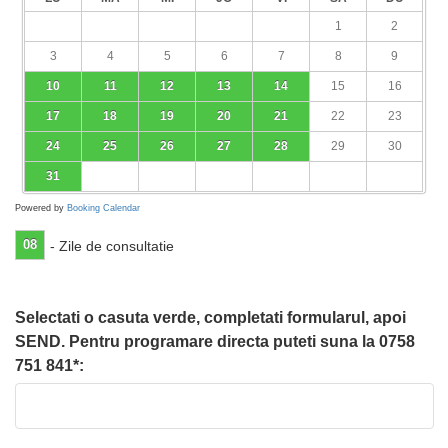
1
2
3
4
5
6
7
8
9
10
11
12
13
14
15
16
17
18
19
20
21
22
23
24
25
26
27
28
29
30
31
Powered by
Booking Calendar
08
- Zile de consultatie
Selectati o casuta verde, completati formularul, apoi
SEND. Pentru programare directa puteti suna la 0758
751 841*: