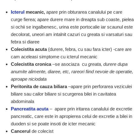
Icterul
mecanic,
apare prin obturarea canalului pe care
curge fierea; apare durere mare in dreapta sub coaste, pielea
si ochii se ingalbenesc, urina este portocalie iar scaunul este
decolorat, uneori am intalnit cazuri cu greata si varsaturi sau
febra si diaree
Colecistita acuta
(durere, febra, cu sau fara icter) -care are
cam aceleasi simptome cu icterul mecanic
Colecistita cronica
–se asociaza cu
greata, durere dupa
anumite alimente, diaree, etc, rareori fiind nevoie de operatie,
aproape niciodata
Peritonita de cauza biliara
–apare prin perforarea veziculei
biliare sau cailor biliare si scurgerea bilei in cavitatea
abdominala
Pancreatita acuta
– apare prin iritarea canalului de excretie
pancreatic, care este in apropierea celui de excretie a bilei in
duoden si se poate insoti de icter mecanic
Cancerul
de colecist