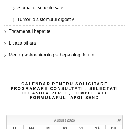
Stomacul si bolile sale
Tumorile sistemului digestiv
Tratamentul hepatitei
Litiaza biliara
Medic gastroenterolog si hepatolog, forum
CALENDAR PENTRU SOLICITARE
PROGRAMARE CONSULTATII. SELECTATI
O CASUTA VERDE, COMPLETATI
FORMULARUL, APOI SEND
»
August
2026
LU
MA
MI
JO
VI
SÂ
DU