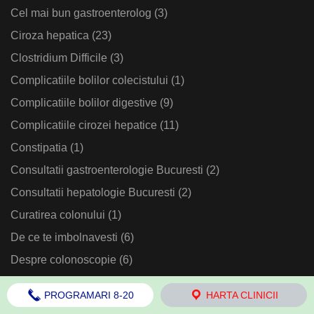
Cel mai bun gastroenterolog
(3)
Ciroza hepatica
(23)
Clostridium Difficile
(3)
Complicatiile bolilor colecistului
(1)
Complicatiile bolilor digestive
(9)
Complicatiile cirozei hepatice
(11)
Constipatia
(1)
Consultatii gastroenterologie Bucuresti
(2)
Consultatii hepatologie Bucuresti
(2)
Curatirea colonului
(1)
De ce te imbolnavesti
(6)
Despre colonoscopie
(6)
Detoxifierea organismului
(2)
PROGRAMARI 8-20
HARTA CLINICII
Diagnostice medicale
(4)