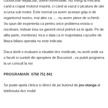
consecinte neplacute, uneori ireversibile. Nu mergi la mecanic
cand a crapat motorul masinii, ci cand ai vazut o picatura de ulei
scursa sub motor. Este normal sa avem aceeasi grija si de
organismul nostru, mai ales ca …. nu avem piese de schimb.
Va spun din experienta ca pentru orice problema exista o
rezolvare, trebuie insa sa gasesti omul potrivit sa te ajute. Pe de
altta parte, mentionez inca o data ca in majoritatea cazurilor de
litiaza biliara operatia nu este indicata.
Daca doriti o evaluare a situatiei dvs medicale, nu aveti unde sa
o faceti si sunteti din apropiere de Bucuresti , va puteti programa
la un consult la noi
PROGRAMARI 0758 751 841
Se poate apela clinica si direct de pe butonul de
jos-stanga
al
telefonului dvs mobil