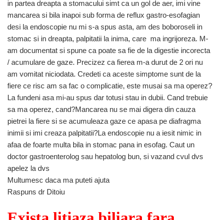
in partea dreapta a stomacului simt ca un gol de aer, imi vine
mancarea si bila inapoi sub forma de reflux gastro-esofagian
desi la endoscopie nu mi s-a spus asta, am des boboroseli in
stomac si in dreapta, palpitatii la inima, care ma ingrijoreza. M-
am documentat si spune ca poate sa fie de la digestie incorecta
/ acumulare de gaze. Precizez ca fierea m-a durut de 2 ori nu
am vomitat niciodata. Credeti ca aceste simptome sunt de la
fiere ce risc am sa fac o complicatie, este musai sa ma operez?
La fundeni asa mi-au spus dar totusi stau in dubii. Cand trebuie
sa ma operez, cand?Mancarea nu se mai digera din cauza
pietrei la fiere si se acumuleaza gaze ce apasa pe diafragma
inimii si imi creaza palpitatii?La endoscopie nu a iesit nimic in
afaa de foarte multa bila in stomac pana in esofag. Caut un
doctor gastroenterolog sau hepatolog bun, si vazand cvul dvs
apelez la dvs
Multumesc daca ma puteti ajuta
Raspuns dr Ditoiu
Exista litiaza biliara fara