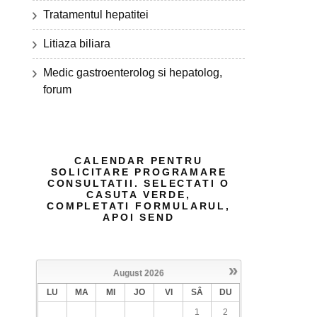
Tratamentul hepatitei
Litiaza biliara
Medic gastroenterolog si hepatolog,
forum
CALENDAR PENTRU
SOLICITARE PROGRAMARE
CONSULTATII. SELECTATI O
CASUTA VERDE,
COMPLETATI FORMULARUL,
APOI SEND
»
August
2026
LU
MA
MI
JO
VI
SÂ
DU
1
2