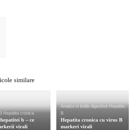
icole similare
Analize in bolile digestive
Hepatita
 B
Hepatita cronica
B
hepatitei b – ce
Hepatita cronica cu virus B
rkerii virali
markeri virali