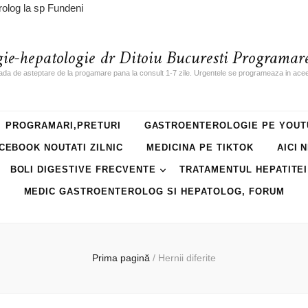
rolog la sp Fundeni
gie-hepatologie dr Ditoiu Bucuresti Programare
ada de asteptare de la progamare pana la consult 1-7 zile. Urgentele se programeaza in acee
PROGRAMARI,PRETURI
GASTROENTEROLOGIE PE YOUT
CEBOOK NOUTATI ZILNIC
MEDICINA PE TIKTOK
AICI 
BOLI DIGESTIVE FRECVENTE
TRATAMENTUL HEPATITEI
MEDIC GASTROENTEROLOG SI HEPATOLOG, FORUM
Prima pagină
/
Hernii diferite