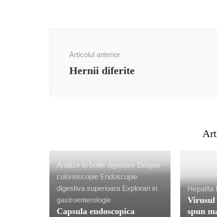
Navigare
în
Articolul anterior
articole
Hernii diferite
Art
Analize in bolile digestive
Despre
colonoscopie
Endoscopie
digestiva superioara
Explorari in
Hepatita
Virusul 
gastroenterologie
Capsula endoscopica
spun ma