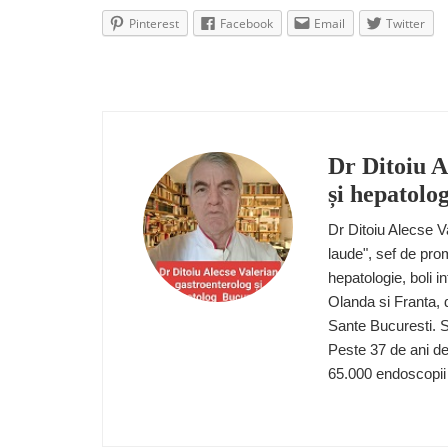
Pinterest
Facebook
Email
Twitter
Dr Ditoiu A
și hepatolo
Dr Ditoiu Alecse V
laude", sef de pro
hepatologie, boli 
Olanda si Franta, d
Sante Bucuresti. 
Peste 37 de ani de
65.000 endoscopii 