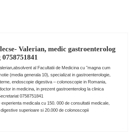
lecse- Valerian, medic gastroenterolog
g 0758751841
alerian,absolvent al Facultatii de Medicina cu "magna cum
motie (media generala 10), specializat in gastroenterologie,
interne, endoscopie digestiva – colonoscopie in Romania,
octor in medicina, in prezent gastroenterolog la clinica
Secretariat 0758751841
 experienta medicala cu 150. 000 de consultatii medicale,
digestive superioare si 20.000 de colonoscopii