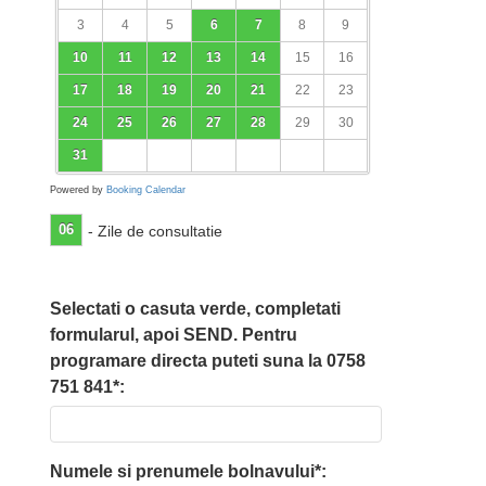
3
4
5
6
7
8
9
10
11
12
13
14
15
16
17
18
19
20
21
22
23
24
25
26
27
28
29
30
31
Powered by
Booking Calendar
06
- Zile de consultatie
Selectati o casuta verde, completati
formularul, apoi SEND. Pentru
programare directa puteti suna la 0758
751 841*:
Numele si prenumele bolnavului*: