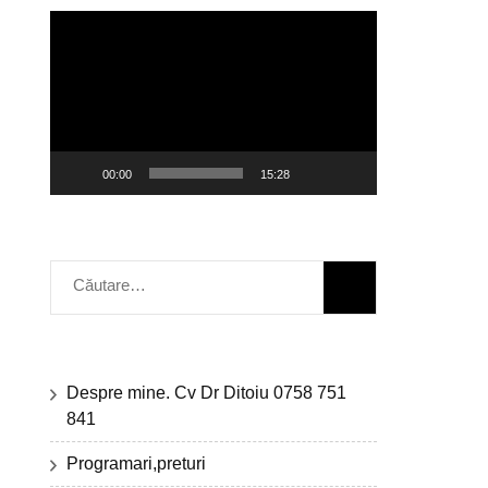
Player
video
00:00
15:28
Caută
după:
Despre mine. Cv Dr Ditoiu 0758 751
841
Programari,preturi