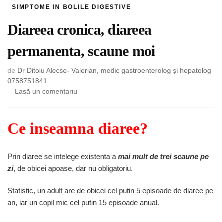
SIMPTOME IN BOLILE DIGESTIVE
Diareea cronica, diareea
permanenta, scaune moi
de
Dr Ditoiu Alecse- Valerian, medic gastroenterolog și hepatolog
0758751841
la
Lasă un comentariu
Diareea
cronica,
diareea
Ce inseamna diaree?
permanenta,
scaune
moi
Prin diaree se intelege existenta a
mai mult de trei scaune pe
zi
, de obicei apoase, dar nu obligatoriu.
Statistic, un adult are de obicei cel putin 5 episoade de diaree pe
an, iar un copil mic cel putin 15 episoade anual.