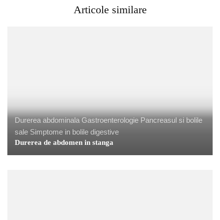
Articole similare
Durerea abdominala
Gastroenterologie
Pancreasul si bolile
sale
Simptome in bolile digestive
Durerea de abdomen in stanga