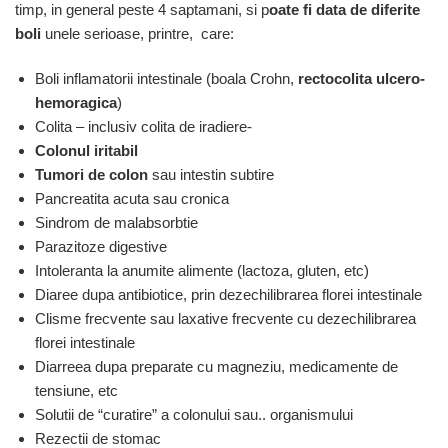
timp, in general peste 4 saptamani, si p
oate fi data de diferite
boli
unele serioase, printre, care:
Boli inflamatorii intestinale (boala Crohn,
rectocolita ulcero-
hemoragica
)
Colita – inclusiv colita de iradiere-
Colonul iritabil
Tumori de colon
sau intestin subtire
Pancreatita acuta sau cronica
Sindrom de malabsorbtie
Parazitoze digestive
Intoleranta la anumite alimente (lactoza, gluten, etc)
Diaree dupa antibiotice, prin dezechilibrarea florei intestinale
Clisme frecvente sau laxative frecvente cu dezechilibrarea
florei intestinale
Diarreea dupa preparate cu magneziu, medicamente de
tensiune, etc
Solutii de “curatire” a colonului sau.. organismului
Rezectii de stomac