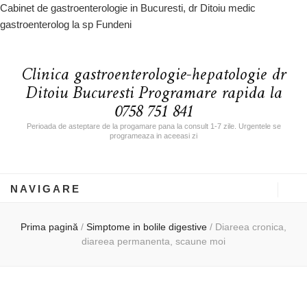
Cabinet de gastroenterologie in Bucuresti, dr Ditoiu medic
gastroenterolog la sp Fundeni
Clinica gastroenterologie-hepatologie dr
Ditoiu Bucuresti Programare rapida la
0758 751 841
Perioada de asteptare de la progamare pana la consult 1-7 zile. Urgentele se
programeaza in aceeasi zi
NAVIGARE
Prima pagină
/
Simptome in bolile digestive
/
Diareea cronica,
diareea permanenta, scaune moi