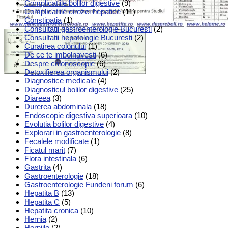
Complicatiile bolilor digestive
(9)
Complicatiile cirozei hepatice
(11)
Constipatia
(1)
Consultatii gastroenterologie Bucuresti
(2)
Consultatii hepatologie Bucuresti
(2)
Curatirea colonului
(1)
De ce te imbolnavesti
(6)
Despre colonoscopie
(6)
Detoxifierea organismului
(2)
Diagnostice medicale
(4)
Diagnosticul bolilor digestive
(25)
Diareea
(3)
Durerea abdominala
(18)
Endoscopie digestiva superioara
(10)
Evolutia bolilor digestive
(4)
Explorari in gastroenterologie
(8)
Fecalele modificate
(1)
Ficatul marit
(7)
Flora intestinala
(6)
Gastrita
(4)
Gastroenterologie
(18)
Gastroenterologie Fundeni forum
(6)
Hepatita B
(13)
Hepatita C
(5)
Hepatita cronica
(10)
Hernia
(2)
Herniile
(2)