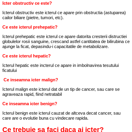
Icter obstructiv ce este?
Icterul obstructiv este icterul ce apare prin obstructia (astuparea)
cailor biliare (pietre, tumori, etc).
Ce este icterul prehepatic?
Icterul prehepatic este icterul ce apare datorita cresterii distructiei
globulelor rosii sanguine, crescand astfel cantitatea de bilirubina ce
ajunge la ficat, depasindu-i capacitatile de metabolizare.
Ce este icterul hepatic?
Icterul hepatic este incterul ce apare in imbolnavirea tesutului
ficatului
Ce inseamna icter malign?
Icterul malign este icterul dat de un tip de cancer, sau care se
agraveaza rapid, fiind netratabil
Ce inseamna icter benign?
Icterul benign este icterul cauzat de altceva decat cancer, sau
care are o evolutie buna cu vindecare rapida.
Ce trebuie sa faci daca ai icter?