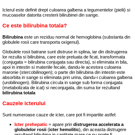
Icterul este definit drept culoarea galbena a tegumentelor (pielii) si
mucoaselor datorita cresterii bilirubinei din sange.
Ce este bilirubina totala?
Bilirubina
este un reziduu normal de hemoglobina (substanta din
globulele rosii care transporta oxigenul).
Globulele rosii batrane sunt distruse in splina, iar din distrugerea
lor rezulta si bilirubina, care este preluata de ficat, transformata
(conjugata = bilirubina conjugata sau directa), si eliminata in bila,
apoi in intestin si materiile fecale, dandu-le acestora culoarea
maronie (stercobilinogen); o parte din bilirubina din intestin este
absorbita in sange si eliminata prin urina, dandu-i culoarea galbena
(urobilinogen). Bilirubina circula in sange sub forma conjugata
(metabolizata de icat) si neconjugata, din suma lor rezultand
bilirubina totala
Cauzele icterului
Sunt numeroase cauze de icter, care pot fi impartite astfel:
Icter prehepatic
= apare prin
distrugerea accelerata a
globulelor rosii
(
icter hemolitic
), din aceasta distrugere
rezultand bilirubina in cantitate mare ce nu poate fi