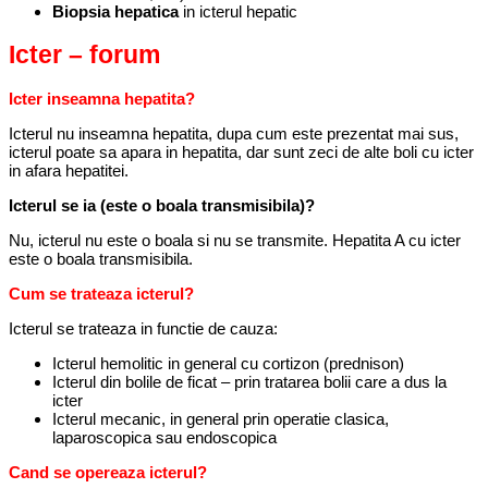
Biopsia hepatica
in icterul hepatic
Icter – forum
Icter inseamna hepatita?
Icterul nu inseamna hepatita, dupa cum este prezentat mai sus,
icterul poate sa apara in hepatita, dar sunt zeci de alte boli cu icter
in afara hepatitei.
Icterul se ia (este o boala transmisibila)?
Nu, icterul nu este o boala si nu se transmite. Hepatita A cu icter
este o boala transmisibila.
Cum se trateaza icterul?
Icterul se trateaza in functie de cauza:
Icterul hemolitic in general cu cortizon (prednison)
Icterul din bolile de ficat – prin tratarea bolii care a dus la
icter
Icterul mecanic, in general prin operatie clasica,
laparoscopica sau endoscopica
Cand se opereaza icterul?