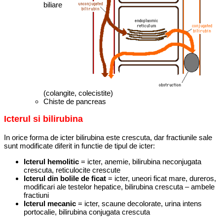
biliare
(colangite, colecistite)
Chiste de pancreas
Icterul si bilirubina
In orice forma de icter bilirubina este crescuta, dar fractiunile sale
sunt modificate diferit in functie de tipul de icter:
Icterul hemolitic
= icter, anemie, bilirubina neconjugata
crescuta, reticulocite crescute
Icterul din bolile de ficat
= icter, uneori ficat mare, dureros,
modificari ale testelor hepatice, bilirubina crescuta – ambele
fractiuni
Icterul mecanic
= icter, scaune decolorate, urina intens
portocalie, bilirubina conjugata crescuta