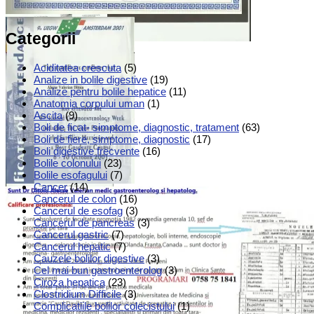
Categorii
Aciditatea crescuta
(5)
Analize in bolile digestive
(19)
Analize pentru bolile hepatice
(11)
Anatomia corpului uman
(1)
Ascita
(9)
Boli de ficat- simptome, diagnostic, tratament
(63)
Boli de fiere, simptome, diagnostic
(17)
Boli digestive frecvente
(16)
Bolile colonului
(23)
Bolile esofagului
(7)
Cancer
(14)
Cancerul de colon
(16)
Cancerul de esofag
(3)
Cancerul de pancreas
(3)
Cancerul gastric
(7)
Cancerul hepatic
(7)
Cauzele bolilor digestive
(3)
Cel mai bun gastroenterolog
(3)
Ciroza hepatica
(23)
Clostridium Difficile
(3)
Complicatiile bolilor colecistului
(1)