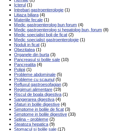
Icterul
(1)
Intrebari gastroenterologie
(1)
Litiaza biliara
(4)
Materiile fecale
(1)
Medic gastroenterolog bun forum
(4)
Medic gastroenterolog si hepatolog bun, forum
(8)
Medic specialist boli de ficat
(2)
Medic specialist gastroenterologie
(1)
Noduli in ficat
(1)
Obezitatea
(1)
Organele din burta
(3)
Pancreasul si bolile sale
(10)
Pancreatita
(4)
Polipii
(1)
Probleme abdominale
(5)
Probleme cu scaunul
(5)
Refluxul gastroesofagian
(3)
Regimuri alimentare
(19)
Riscul de boala digestiva
(1)
Sangerarea digestiva
(4)
Sfaturi in bolile digestive
(4)
Simptome in bolile de ficat
(3)
Simptome in bolile digestive
(33)
Splina – probleme
(2)
Steatoza hepatica
(9)
Stomacul si bolile sale
(17)