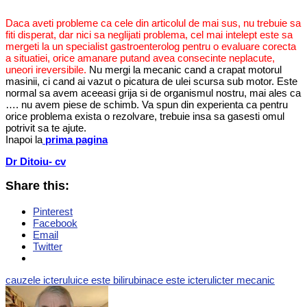
Daca aveti probleme ca cele din articolul de mai sus, nu trebuie sa
fiti disperat, dar nici sa neglijati problema, cel mai intelept este sa
mergeti la un specialist gastroenterolog pentru o evaluare corecta
a situatiei, orice amanare putand avea consecinte neplacute,
uneori ireversibile.
Nu mergi la mecanic cand a crapat motorul
masinii, ci cand ai vazut o picatura de ulei scursa sub motor. Este
normal sa avem aceeasi grija si de organismul nostru, mai ales ca
…. nu avem piese de schimb. Va spun din experienta ca pentru
orice problema exista o rezolvare, trebuie insa sa gasesti omul
potrivit sa te ajute.
Inapoi la
prima pagina
Dr Ditoiu- cv
Share this:
Pinterest
Facebook
Email
Twitter
cauzele icterului
ce este bilirubina
ce este icterul
icter mecanic