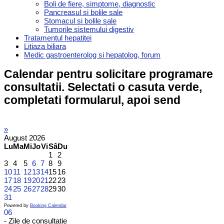
Boli de fiere, simptome, diagnostic
Pancreasul si bolile sale
Stomacul si bolile sale
Tumorile sistemului digestiv
Tratamentul hepatitei
Litiaza biliara
Medic gastroenterolog si hepatolog, forum
Calendar pentru solicitare programare
consultatii. Selectati o casuta verde,
completati formularul, apoi send
»
August
2026
Lu
Ma
Mi
Jo
Vi
Sâ
Du
1
2
3
4
5
6
7
8
9
10
11
12
13
14
15
16
17
18
19
20
21
22
23
24
25
26
27
28
29
30
31
Powered by
Booking Calendar
06
- Zile de consultatie