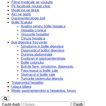
Filme medicale pe youtube
Pe facebook noutati zilnic
Medicina pe tiktok
Aici ne gasiti
Gastroenterologie-boli
Bolile ficatului
Analize pentru bolile hepatice
Hepatita cronica
Virusurile hepatitei
Ciroza hepatica
Boli digestive frecvente
Simptome in bolile digestive
Diagnosticul bolilor digestive
Durerea abdominala
Explorari in gastroenterologie
Bolile colonului
Boli de fiere, simptome, diagnostic
Pancreasul si bolile sale
Stomacul si bolile sale
Tumorile sistemului digestiv
Tratamentul hepatitei
Litiaza biliara
Medic gastroenterolog si hepatolog, forum
Caută după: