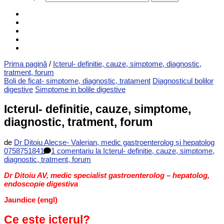
Prima pagină
/
Icterul- definitie, cauze, simptome, diagnostic,
tratment, forum
Boli de ficat- simptome, diagnostic, tratament
Diagnosticul bolilor
digestive
Simptome in bolile digestive
Icterul- definitie, cauze, simptome,
diagnostic, tratment, forum
de
Dr Ditoiu Alecse- Valerian, medic gastroenterolog și hepatolog
0758751841
1 comentariu
la Icterul- definitie, cauze, simptome,
diagnostic, tratment, forum
Dr Ditoiu AV, medic specialist gastroenterolog – hepatolog,
endoscopie digestiva
Jaundice (engl)
Ce este icterul?