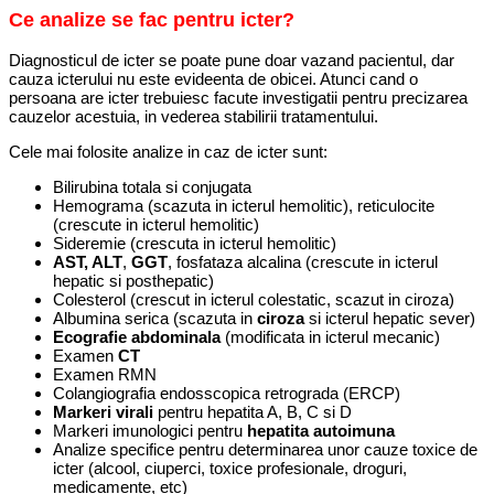
Ce analize se fac pentru icter?
Diagnosticul de icter se poate pune doar vazand pacientul, dar
cauza icterului nu este evideenta de obicei. Atunci cand o
persoana are icter trebuiesc facute investigatii pentru precizarea
cauzelor acestuia, in vederea stabilirii tratamentului.
Cele mai folosite analize in caz de icter sunt:
Bilirubina totala si conjugata
Hemograma (scazuta in icterul hemolitic), reticulocite
(crescute in icterul hemolitic)
Sideremie (crescuta in icterul hemolitic)
AST, ALT
,
GGT
, fosfataza alcalina (crescute in icterul
hepatic si posthepatic)
Colesterol (crescut in icterul colestatic, scazut in ciroza)
Albumina serica (scazuta in
ciroza
si icterul hepatic sever)
Ecografie abdominala
(modificata in icterul mecanic)
Examen
CT
Examen RMN
Colangiografia endosscopica retrograda (ERCP)
Markeri virali
pentru hepatita A, B, C si D
Markeri imunologici pentru
hepatita autoimuna
Analize specifice pentru determinarea unor cauze toxice de
icter (alcool, ciuperci, toxice profesionale, droguri,
medicamente, etc)