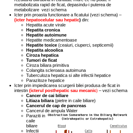
metabolizata rapid de ficat, depasindu-i puterea de
metabolizare vezi schema
Icter prin proasta functionare a ficatului (vezi schema) –
(icter hepatocelular sau hepatic
)
din:
Hepatita acute virale
Hepatita cronica
Hepatite autoimune
Hepatite medicamentoase
Hepatite toxice
(ceaiuri, ciuperci, septicemii)
Hepatita alcoolica
Ciroza hepatica
Tumori de ficat
Ciroza biliara primitiva
Colangita scleroasa autoimuna
Tuberculoza hepatica si alte infectii hepatice
Parazitoze hepatice
Icter prin impiedicarea scurgerii bilei produsa de ficat in
intestin
(icterul posthepatic sau mecanic
)
– vezi schema
Cancer de cai biliare
Litiaza biliara
(pietre in caile biliare)
Cancerul de cap de pancreas
Cancerul de ampula Water
Paraziti in
caile
biliare
Infectii