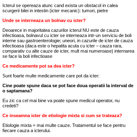
Icterul se opereaza atunc cand exista un obstacol in calea
scurgerii bilei in intestin (icter mecanic): tumori, pietre
Unde se interneaza un bolnav cu icter?
Deoarece in majoritatea cazurilor icterul NU este de cauza
infectioasa, bolnavul cu icter se interneaza intr-un serviciu de boli
interne sau gastroenterologie; uneori, in cazurile de icter de cauza
infectioasa (daca este o hepatita acuta cu icter – cauza rara,
comparativ cu alte cauze de icter, mult mai numeroase) internarea
se face la boli infectioase
Ce medicamente pot sa dea icter?
Sunt foarte multe medicamente care pot da icter:
Cine poate spune daca se pot face doua operatii la interval de
o saptamana?
Eu zic ca cel mai bine va poate spune medicul operator, nu
credeti?
Ce inseamna icter de etiologie mixta si cum se trateaza?
Etiologie mixta = mai multe cauze. Tratamentul se face pentru
fiecare cauza a icterului.