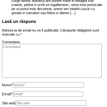
curge fierea; bolnavul are durere mare in dreapta sub
coaste, pielea si ochii se ingalbenesc, urina este portocalie
iar scaunul este decolorat, uneori am intalnit cazuri cu
greata si varsaturi sau febra si diaree […]
Lasă un răspuns
Adresa ta de email nu va fi publicată.
Câmpurile obligatorii sunt
marcate cu
*
Comentariu
Nume
*
Email
*
Site web