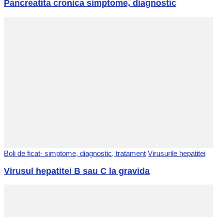
Pancreatita cronica simptome, diagnostic
Boli de ficat- simptome, diagnostic, tratament
Virusurile hepatitei
Virusul hepatitei B sau C la gravida