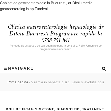
Cabinet de gastroenterologie in Bucuresti, dr Ditoiu medic
gastroenterolog la sp Fundeni
Clinica gastroenterologie-hepatologie dr
Ditoiu Bucuresti Programare rapida la
0758 751 841
Perioada de asteptare de la progamare pana la consult 1-7 zile. Urgentele se
programeaza in aceeasi zi
NAVIGARE
Prima pagină
/
Viremia in hepatita b si c, valori si evolutia bolii
BOLI DE FICAT- SIMPTOME, DIAGNOSTIC, TRATAMENT