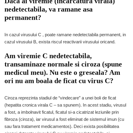
Daca ai viremie (incarcatura virala)
nedetectabila, va ramane asa
permanent?
In cazul virusului C , poate ramane nedetectabila permanent, in
cazul virusului B, exista riscul reactivarii virusului oricand.
Am viremie C nedetectabila,
transaminaze normale si ciroza (spune
medicul meu). Nu este o greseala? Am
ori nu am boala de ficat cu virus C?
Ciroza reprezinta stadiul de “vindecare” a unei boli de ficat
(hepatita cronica virala C – sa spunem). In acest stadiu, virusul
a fost, a imbolnavit ficatul, ficatul si-a cicatrizat leziunile prin
fibroza (ciroza), iar virusul a fost eliminat de sistemul imun (cu
sau fara tratament medicamentos). Deci exista posibilitatea