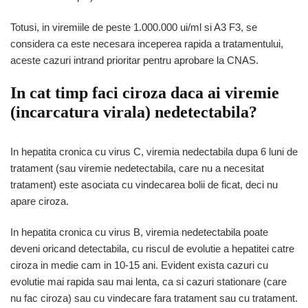
Totusi, in viremiile de peste 1.000.000 ui/ml si A3 F3, se
considera ca este necesara inceperea rapida a tratamentului,
aceste cazuri intrand prioritar pentru aprobare la CNAS.
In cat timp faci ciroza daca ai viremie
(incarcatura virala) nedetectabila?
In hepatita cronica cu virus C, viremia nedectabila dupa 6 luni de
tratament (sau viremie nedetectabila, care nu a necesitat
tratament) este asociata cu vindecarea bolii de ficat, deci nu
apare ciroza.
In hepatita cronica cu virus B, viremia nedetectabila poate
deveni oricand detectabila, cu riscul de evolutie a hepatitei catre
ciroza in medie cam in 10-15 ani. Evident exista cazuri cu
evolutie mai rapida sau mai lenta, ca si cazuri stationare (care
nu fac ciroza) sau cu vindecare fara tratament sau cu tratament.