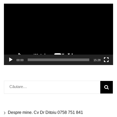
Player
video
00:00
15:28
Caută
după:
Despre mine. Cv Dr Ditoiu 0758 751 841