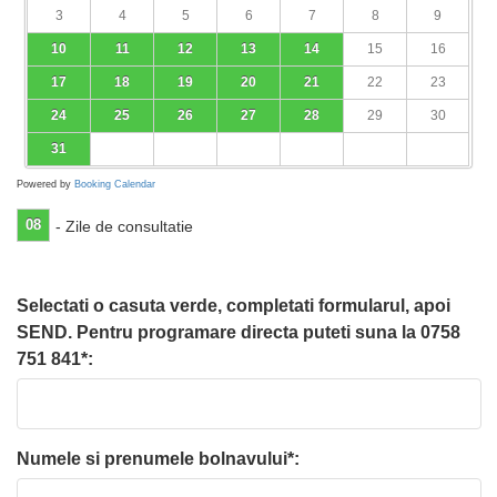
3
4
5
6
7
8
9
10
11
12
13
14
15
16
17
18
19
20
21
22
23
24
25
26
27
28
29
30
31
Powered by
Booking Calendar
08
- Zile de consultatie
Selectati o casuta verde, completati formularul, apoi
SEND. Pentru programare directa puteti suna la 0758
751 841*:
Numele si prenumele bolnavului*: