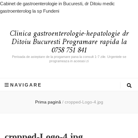
Cabinet de gastroenterologie in Bucuresti, dr Ditoiu medic
gastroenterolog la sp Fundeni
Clinica gastroenterologie-hepatologie dr
Ditoiu Bucuresti Programare rapida la
0758 751 841
Perioada de asteptare de la progamare pana la consult 1-7 zile. Urgentele se
programeaza in aceeasi zi
NAVIGARE
Prima pagină
/
cropped-Logo-4.jpg
cropped-Logo-4.jpg