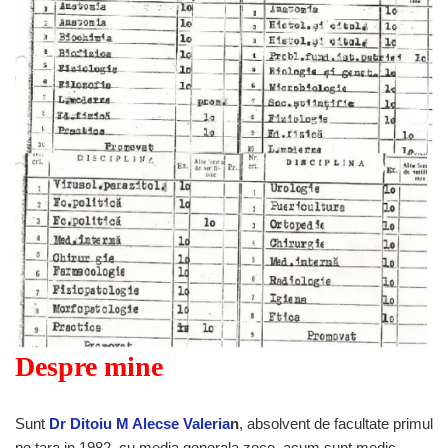
Despre mine
Sunt
Dr Ditoiu M Alecse Valeria
n
, absolvent de facultate primul
pe tara in 1982, cu media generala zece, acum sunt medic