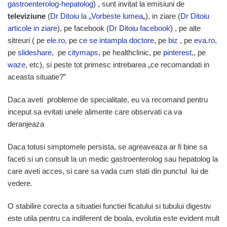
gastroenterolog-hepatolog
) , sunt invitat la emisiuni de
televiziune
(
Dr Ditoiu la „Vorbeste lumea
„), in ziare (
Dr Ditoiu
articole in ziare
), pe facebook (
Dr Ditoiu facebook
) , pe alte
sitreuri ( pe
ele.ro
, pe
ce se intampla doctore
, pe
biz
, pe
eva.ro
,
pe
slideshare
, pe
citymaps
, pe healthclinic, pe
pinterest
,, pe
waze
, etc), si peste tot primesc intrebarea „ce recomandati in
aceasta situatie?”
Daca aveti probleme de specialitate, eu va recomand pentru
inceput sa evitati unele alimente care observati ca va
deranjeaza
Daca totusi simptomele persista, se agreaveaza ar fi bine sa
faceti si un consult la un medic gastroenterolog sau hepatolog la
care aveti acces, si care sa vada cum stati din punctul lui de
vedere.
O stabilire corecta a situatiei functiei ficatului si tubului digestiv
este utila pentru ca indiferent de boala, evolutia este evident mult