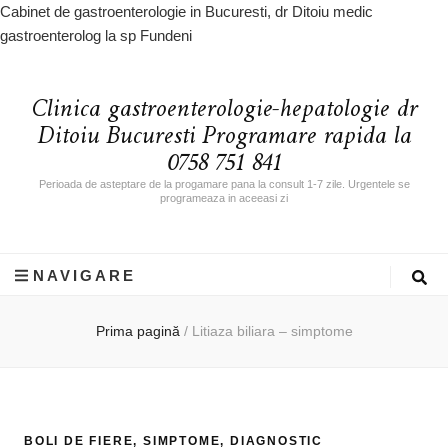
Cabinet de gastroenterologie in Bucuresti, dr Ditoiu medic
gastroenterolog la sp Fundeni
Clinica gastroenterologie-hepatologie dr
Ditoiu Bucuresti Programare rapida la
0758 751 841
Perioada de asteptare de la progamare pana la consult 1-7 zile. Urgentele se
programeaza in aceeasi zi
NAVIGARE
Prima pagină
/
Litiaza biliara – simptome
BOLI DE FIERE, SIMPTOME, DIAGNOSTIC