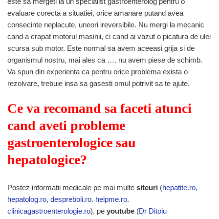
este sa mergeti la un specialist gastroenterolog pentru o
evaluare corecta a situatiei, orice amanare putand avea
consecinte neplacute, uneori ireversibile. Nu mergi la mecanic
cand a crapat motorul masinii, ci cand ai vazut o picatura de ulei
scursa sub motor. Este normal sa avem aceeasi grija si de
organismul nostru, mai ales ca …. nu avem piese de schimb.
Va spun din experienta ca pentru orice problema exista o
rezolvare, trebuie insa sa gasesti omul potrivit sa te ajute.
Ce va recomand sa faceti atunci
cand aveti probleme
gastroenterologice sau
hepatologice?
Postez informatii medicale pe mai multe
siteuri
(
hepatite.ro
,
hepatolog.ro,
despreboli.ro
.
helpme.ro
.
clinicagastroenterologie.ro
), pe
youtube
(
Dr Ditoiu