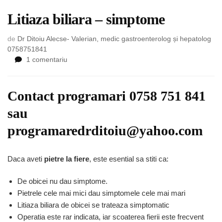
Litiaza biliara – simptome
de
Dr Ditoiu Alecse- Valerian, medic gastroenterolog și hepatolog
0758751841
la
1 comentariu
Litiaza
biliara
–
Contact programari
0758 751 841
simptome
sau
programaredrditoiu@yahoo.com
Daca aveti
pietre la fiere
, este esential sa stiti ca:
De obicei nu dau simptome.
Pietrele cele mai mici dau simptomele cele mai mari
Litiaza biliara de obicei se trateaza simptomatic
Operatia este rar indicata, iar scoaterea fierii este frecvent