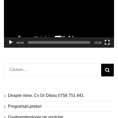
00:00
15:28
Caută
după:
Despre mine. Cv Dr Ditoiu 0758 751 841
Programari,preturi
Gastroenterologie pe youtube