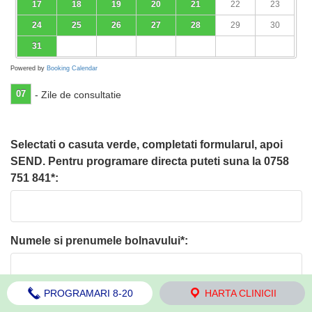
17
18
19
20
21
22
23
24
25
26
27
28
29
30
31
Powered by
Booking Calendar
07
- Zile de consultatie
Selectati o casuta verde, completati formularul, apoi
SEND. Pentru programare directa puteti suna la 0758
751 841*:
Numele si prenumele bolnavului*:
PROGRAMARI 8-20
HARTA CLINICII
Localitatea din care vine*: