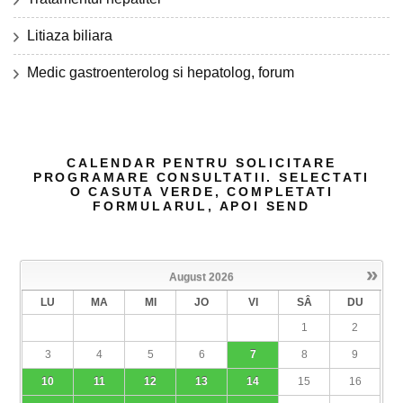
Litiaza biliara
Medic gastroenterolog si hepatolog, forum
CALENDAR PENTRU SOLICITARE
PROGRAMARE CONSULTATII. SELECTATI
O CASUTA VERDE, COMPLETATI
FORMULARUL, APOI SEND
»
August
2026
LU
MA
MI
JO
VI
SÂ
DU
1
2
3
4
5
6
7
8
9
10
11
12
13
14
15
16