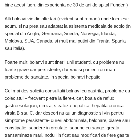
bine acest lucru din experienta de 30 de ani de spital Fundeni)
Alti bolnavi vin din alte tari (evident sunt romani) unde locuiesc
acum, si nu prea sau adaptat la asistenta medicala de acolo (in
special din Anglia, Germania, Suedia, Norvegia, Irlanda,
Moldova, SUA, Canada, si mult mai putini din Franta, Spania
sau Italia).
Foarte multi bolanvi sunt tineri, unii studenti, cu probleme nu
foarte grave dar persistente, dar vad si pacienti cu mari
probleme de sanatate, in special bolnavi hepatici.
Cel mai des solicita consultatii bolnavi cu gastrita, probleme cu
colecistul – frecvent pietre la fiere-ulcer, boala de reflux
gastroesofagian, ciroza, steatoza hepatica, hepatita cronica
virala B sau C, dar deseori nu au un diagnostic si vin pentru
simptome persistente- dureri abdominala, balonare, diaree sau
constipatie, scadere in greutate, scaune cu sange, greata,
transaminaze mari, noduli in ficat sau modificari de fiere gasite