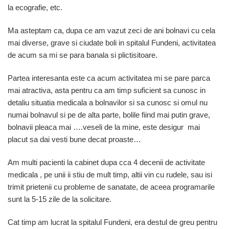
la ecografie, etc.
Ma asteptam ca, dupa ce am vazut zeci de ani bolnavi cu cela
mai diverse, grave si ciudate boli in spitalul Fundeni, activitatea
de acum sa mi se para banala si plictisitoare.
Partea interesanta este ca acum activitatea mi se pare parca
mai atractiva, asta pentru ca am timp suficient sa cunosc in
detaliu situatia medicala a bolnavilor si sa cunosc si omul nu
numai bolnavul si pe de alta parte, bolile fiind mai putin grave,
bolnavii pleaca mai ….veseli de la mine, este desigur mai
placut sa dai vesti bune decat proaste…
Am multi pacienti la cabinet dupa cca 4 decenii de activitate
medicala , pe unii ii stiu de mult timp, altii vin cu rudele, sau isi
trimit prietenii cu probleme de sanatate, de aceea programarile
sunt la 5-15 zile de la solicitare.
Cat timp am lucrat la spitalul Fundeni, era destul de greu pentru