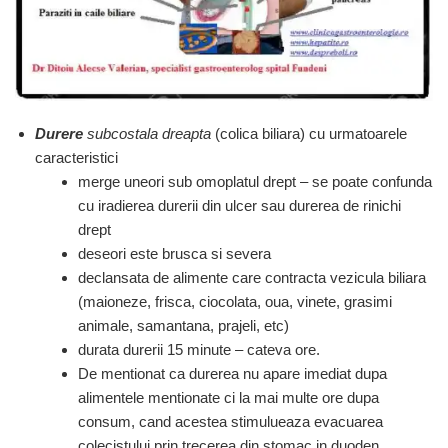
Durere
subcostala dreapta
(colica biliara) cu urmatoarele
caracteristici
merge uneori sub omoplatul drept – se poate confunda
cu iradierea durerii din ulcer sau durerea de rinichi
drept
deseori este brusca si severa
declansata de alimente care contracta vezicula biliara
(maioneze, frisca, ciocolata, oua, vinete, grasimi
animale, samantana, prajeli, etc)
durata durerii 15 minute – cateva ore.
De mentionat ca durerea nu apare imediat dupa
alimentele mentionate ci la mai multe ore dupa
consum, cand acestea stimulueaza evacuarea
colecistului prin trecerea din stomac in duoden.