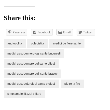
Share this:
Pinterest
Facebook
Email
Twitter
angiocolita
colecistita
medici de fiere sante
medici gastroemterologi sante bucuresti
medici gastroenterologi sante pitesti
medici gastroenterologii sante brasov
medici gastroeterologi sante ploiesti
pietre la fire
simptomele litiazei biliare