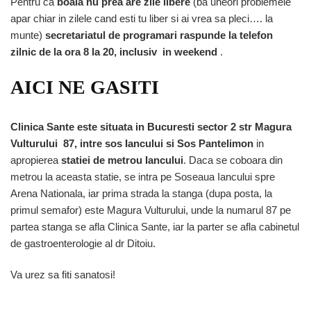
Pentru ca
boala nu prea are zile libere
(ba uneori problemele
apar chiar in zilele cand esti tu liber si ai vrea sa pleci…. la
munte)
secretariatul de programari raspunde la telefon
zilnic de la ora 8 la 20, inclusiv in weekend
.
AICI NE GASITI
Clinica Sante este situata in Bucuresti sector 2 str Magura
Vulturului 87, intre sos Iancului si Sos Pantelimon
in
apropierea
statiei de metrou Iancului
. Daca se coboara din
metrou la aceasta statie, se intra pe Soseaua Iancului spre
Arena Nationala, iar prima strada la stanga (dupa posta, la
primul semafor) este Magura Vulturului, unde la numarul 87 pe
partea stanga se afla Clinica Sante, iar la parter se afla cabinetul
de gastroenterologie al dr Ditoiu.
Va urez sa fiti sanatosi!